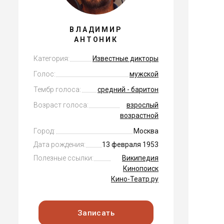
ВЛАДИМИР
АНТОНИК
Категория:
Известные дикторы
Голос:
мужской
Тембр голоса:
средний - баритон
Возраст голоса:
взрослый
возрастной
Город:
Москва
Дата рождения:
13 февраля 1953
Полезные ссылки:
Википедия
Кинопоиск
Кино-Театр.ру
Записать