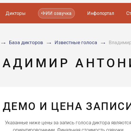
Дикторы
ИИ озвучка
Инфопортал
С
Фильмов и сериалов
База дикторов
Известные голоса
Владимир
Мультфильмов
YouTube каналов
Видеорекламы
ЛАДИМИР АНТОН
ДЕМО И ЦЕНА ЗАПИС
Указанные ниже цены за запись голоса диктора являютс
ориентировочными. Финальная стоимость озвучки