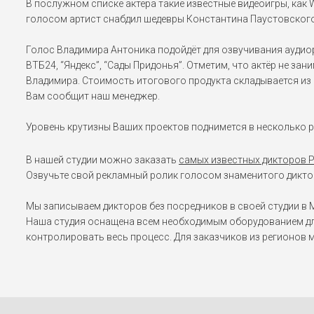
В послужном списке актёра такие известные видеоигры, как War
голосом артист снабдил шедевры Константина Паустовского,
Голос Владимира Антоника подойдёт для озвучивания аудиоре
ВТБ24, “Яндекс”, “Сады Придонья”. Отметим, что актёр не з
Владимира. Стоимость итогового продукта складывается из г
Вам сообщит наш менеджер.
Уровень крутизны Ваших проектов поднимется в несколько р
В нашей студии можно заказать
самых известных дикторов 
Озвучьте свой рекламный ролик голосом знаменитого диктор
Мы записываем дикторов без посредников в своей студии в М
Наша студия оснащена всем необходимым оборудованием дл
контролировать весь процесс. Для заказчиков из регионов 