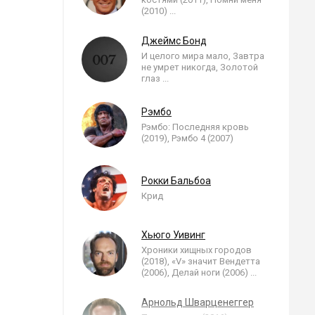
(2010)
...
Джеймс Бонд
И целого мира мало, Завтра
не умрет никогда, Золотой
глаз
...
Рэмбо
Рэмбо: Последняя кровь
(2019), Рэмбо 4 (2007)
Рокки Бальбоа
Крид
Хьюго Уивинг
Хроники хищных городов
(2018), «V» значит Вендетта
(2006), Делай ноги (2006)
...
Арнольд Шварценеггер