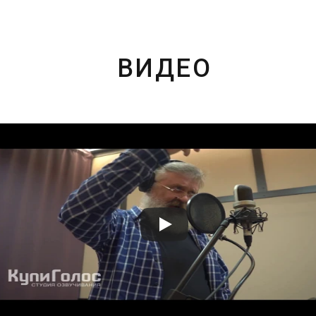
ВИДЕО
Станислав
Владимир
30 ₽
30 ₽
Цена от
Цена от
Быстрая озвучка
Быстрая озвучка
нейросетью
нейросетью