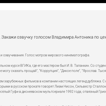
 Закажи озвучку голосом Владимира Антоника по ц
 и озвучивания. Голос мэтров мирового кинематографа.
ьном курсе ВГИКа, где его мастером был И. В. Таланкин. Со студен
е могу сказать прощай”, “Коррупция”, “Дикое поле”, “Ярослав. Тыся
 зарубежных фильмов в компании настоящих легенд дубляжа. С н
оторыми в русском прокате говорят Лиам Нисон, Сильвестр Сталло
есёлый Гуфи в диснеевском мультсериале 1992 года, отвязный Гриз в