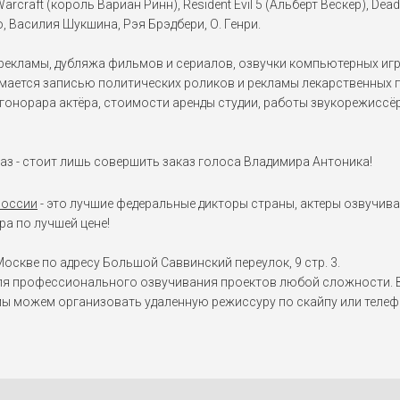
craft (король Вариан Ринн), Resident Evil 5 (Альберт Вескер), Dead
 Василия Шукшина, Рэя Брэдбери, О. Генри.
кламы, дубляжа фильмов и сериалов, озвучки компьютерных игр и 
анимается записью политических роликов и рекламы лекарственных
онорара актёра, стоимости аренды студии, работы звукорежиссёра
аз - стоит лишь совершить заказ голоса Владимира Антоника!
России
- это лучшие федеральные дикторы страны, актеры озвучива
а по лучшей цене!
оскве по адресу Большой Саввинский переулок, 9 стр. 3.
я профессионального озвучивания проектов любой сложности. Вы
мы можем организовать удаленную режиссуру по скайпу или телеф