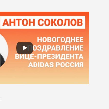
Терминатор: Темные судьбы
(2019)
Генри Форд II
Ford против Ferrari (2019)
Стрегобор
сериал Ведьмак (2019)
Джон Торнтон
Зов предков (2020)
Ван Хельсинг
Ван Хельсинг (2004)
е
Джордж Клуни
Финансовый монстр (2016),