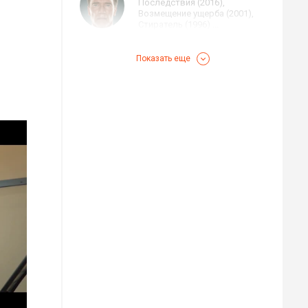
Последствия (2016),
Возмещение ущерба (2001),
Стиратель (1996)
...
Джефф Бриджес
Показать еще
Ничего хорошего в отеле
«Эль Рояль», Kingsman:
Золотое кольцо, Любой
ценой
...
Харрисон Форд
Бегущий по лезвию 2049
(2017), Век Адалин (2015),
Игра Эндера (2013)
...
Весемир
Илья
Роман
Озвучка игры Ведьмак 3:
30 ₽
30 ₽
Дикая Охота
Цена от
Цена от
Быстрая озвучка
Быстрая озвучка
нейросетью
нейросетью
Кристофер Уокен
Лак для волос (2007), Шары
ярости (2007), Человек года
(2006)
...