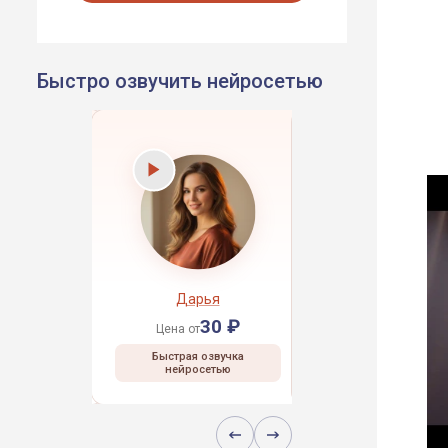
Быстро озвучить нейросетью
рей
Дарья
Даниил
30 ₽
30 ₽
30 ₽
Цена от
Цена от
 озвучка
Быстрая озвучка
Быстрая озвучка
сетью
нейросетью
нейросетью