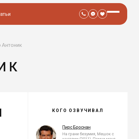
татьи
 Антоник
ИК
И
ВЛАДИМИР АНТОНИК —
КОГО ОЗВУЧИВАЛ
, ОЗВУЧЕННЫЕ РОЛИ
Пирс Броснан
я
На грани безумия, Мешок с
костями (2011), Помни меня