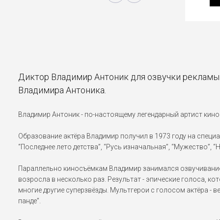
Диктор Владимир Антоник для озвучки рекламы.
Владимира Антоника.
Владимир Антоник - по-настоящему легендарный артист кино
Образование актёра Владимир получил в 1973 году на специал
“Последнее лето детства”, “Русь изначальная”, “Мужество”, “Н
Параллельно киносъёмкам Владимир занимался озвучиванием
возросла в несколько раз. Результат - эпические голоса, к
многие другие суперзвёзды. Мультгерои с голосом актёра - в
панде”.