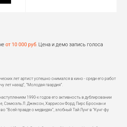
Шер-Хан
Книга Джунглей
Джерард Батлер
Хантер Киллер, Охота на
ене
от 10 000 руб
. Цена и демо запись голоса
воров, Геошторм
...
Антонио Бандерас
За гранью реальности
(2018), Черная бабочка
(2016), Кожа, в которой я
живу (2011)
...
ческих лет артист успешно снимался в кино - среди его работ
чу лет назад”, “Молодая гвардия”.
Тай Лунг
аступлением 1990-х годов его активность в дублировании
Кунг-фу Панда (2008)
не, Сэмюэль Л. Джексон, Харрисон Форд, Пирс Броснан и
о “Всей правде о медведях”, злобный Тай Лунг в “Кунг-фу
Джош Бролин
Дэдпул 2 (2018), Жил-был
Дэдпул (2018), Дело