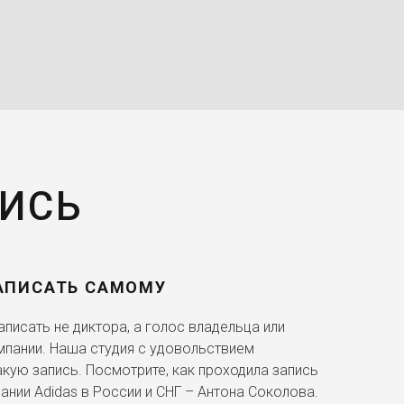
Томми Ли Джонс
Все только начинается
(2017), Линкольн (2012),
Космические ковбои (2000)
...
Клиффорд Макбрайд
К звездам (2019)
ПИСЬ
Гул'дан
Варкрафт (2016)
АПИСАТЬ САМОМУ
Дональд Сазерленд
Заброшенный (2015),
писать не диктора, а голос владельца или
Астробой (2009)
мпании. Наша студия с удовольствием
акую запись. Посмотрите, как проходила запись
Терминатор
ании Adidas в России и СНГ – Антона Соколова.