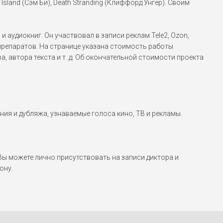
 Island (Сэм Би), Death Stranding (Клиффорд Унгер). Своим
храбрых (2017)
...
Сэмюэл Л. Джексон
аудиокниг. Он участвовал в записи реклам Tele2, Ozon,
Мстители, Капитан Марвел,
 препаратов. На странице указана стоимость работы
Стекло
...
, автора текста и т. д. Об окончательной стоимости проекта
Жерар Депардье
Миллион лет до нашей эры
(2004), Невезучие (2003),
Ограбление по-французски
(2003)
...
ния и дубляжа, узнаваемые голоса кино, ТВ и рекламы.
Кевин Костнер
В погоне за Бонни и
Клайдом (2019), Большая
игра (2017), Бэтмен против
 можете лично присутствовать на записи диктора и
Супермена: На заре
ону.
справедливости (2016)
...
Агент Смит
Матрица (1999), Матрица:
Перезагрузка (2003),
Матрица: Революция (2003)