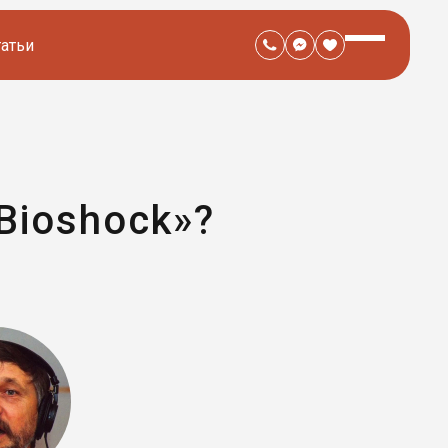
татьи
Bioshock»?