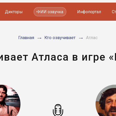
Дикторы
ИИ озвучка
Инфопортал
С
Фильмов и сериалов
Главная
Кто озвучивает
Атлас
Мультфильмов
YouTube каналов
Видеорекламы
ивает Атласа в игре «