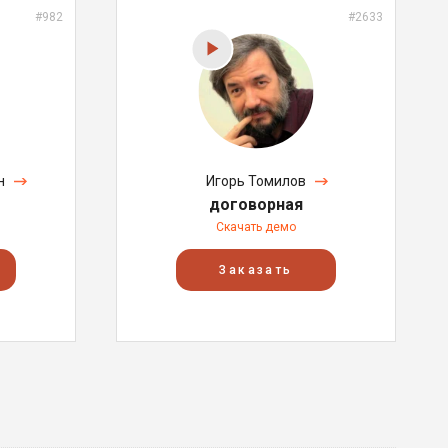
#982
#2633
н
Игорь Томилов
договорная
Скачать демо
Заказать