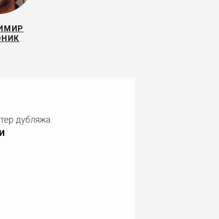
ИМИР
ОНИК
тер дубляжа.
и