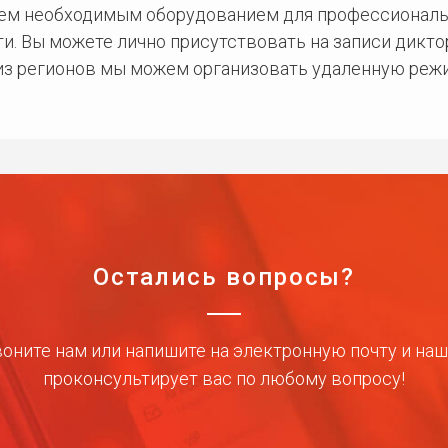
сем необходимым оборудованием для профессиональ
и. Вы можете лично присутствовать на записи дикто
 из регионов мы можем организовать удаленную режи
Остались вопросы?
оните нам или напишите на электронную почту и на
проконсультирует вас по любому вопросу!