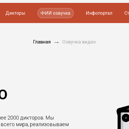
Дикторы
ИИ озвучка
Инфопортал
С
Фильмов и сериалов
Главная
Озвучка видео
Мультфильмов
YouTube каналов
Видеорекламы
О
лее 2000 дикторов. Мы
 всего мира, реализовываем