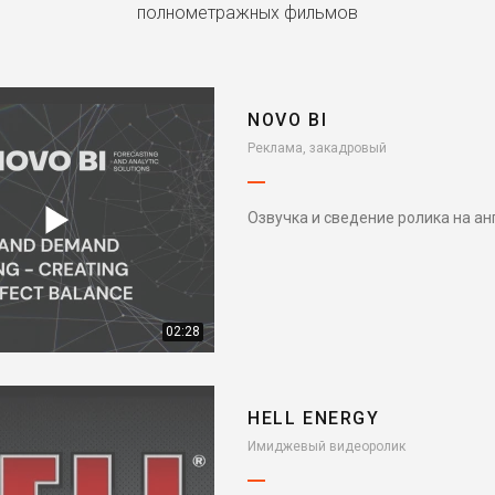
полнометражных фильмов
NOVO BI
Реклама, закадровый
Озвучка и сведение ролика на а
02:28
HELL ENERGY
Имиджевый видеоролик