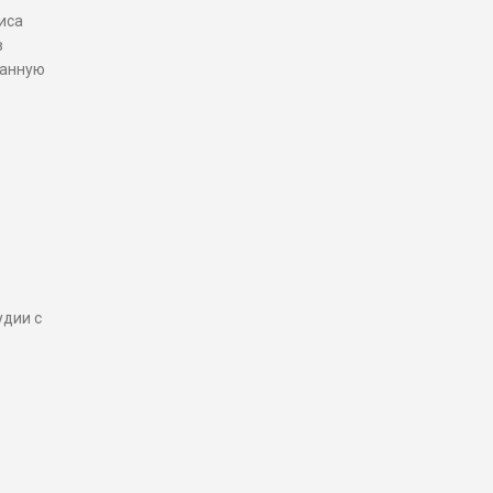
иса
в
данную
E
удии с