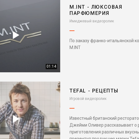
M.INT - ЛЮКСОВАЯ
ПАРФЮМЕРИЯ
Имиджевый видеоролик
По заказу франко-итальянской к
M.INT
01:14
TEFAL - РЕЦЕПТЫ
Игровой видеоролик
Известный британский ресторат
Джейми Оливер рассказывает о 
приготовления различных вкусны
презентуя продукцию марки Tefal