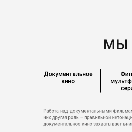
МЫ
Документальное
Фил
кино
мультф
сер
Работа над документальными фильмами 
них другая роль – правильной интонац
документальное кино захватывает вним