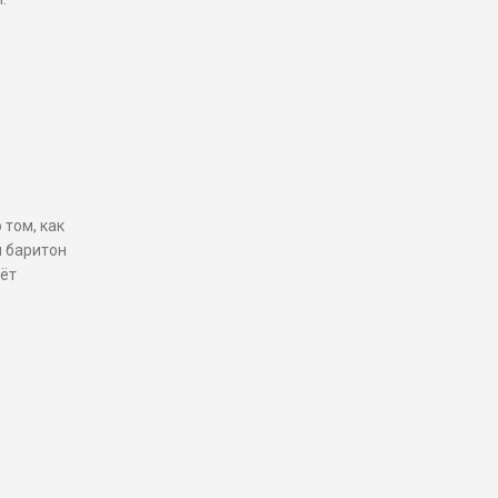
том, как
й баритон
аёт