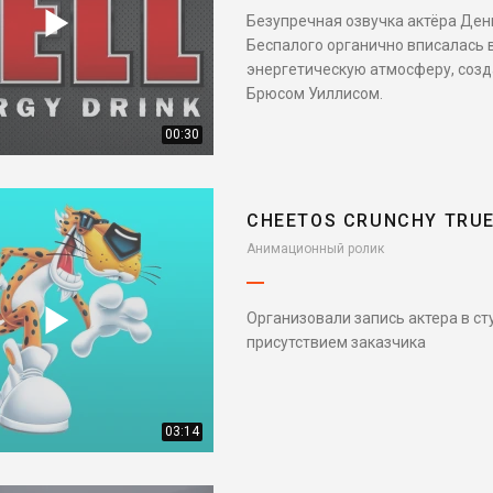
Безупречная озвучка актёра Ден
Беспалого органично вписалась 
энергетическую атмосферу, соз
Брюсом Уиллисом.
00:30
CHEETOS CRUNCHY TRU
Анимационный ролик
Организовали запись актера в ст
присутствием заказчика
03:14