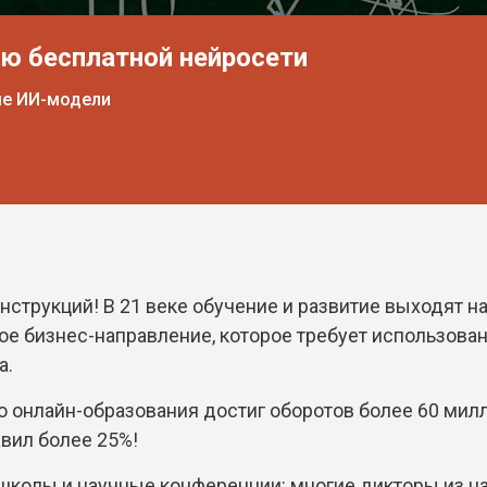
ью бесплатной нейросети
ые ИИ-модели
нструкций! В 21 веке обучение и развитие выходят 
ое бизнес-направление, которое требует использова
а.
о онлайн-образования достиг оборотов более 60 милл
вил более 25%!
-школы и научные конференции: многие дикторы из н