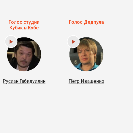
Голос студии
Голос Дедпула
Г
Кубик в Кубе
Руслан Габидуллин
Пётр Иващенко