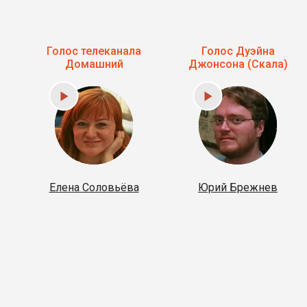
Голос телеканала
Голос Дуэйна
Домашний
Джонсона (Скала)
в
Елена Соловьёва
Юрий Брежнев