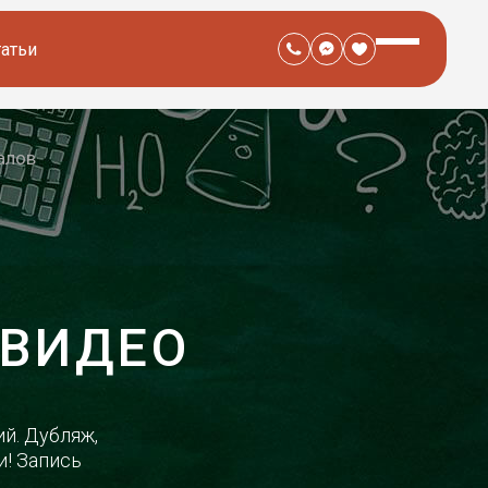
татьи
алов
 ВИДЕО
й. Дубляж,
и! Запись