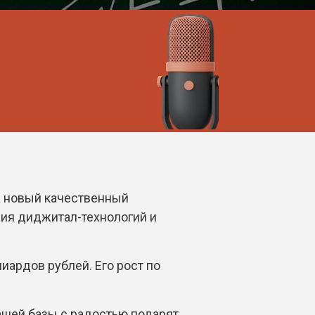
на новый качественный
ния диджитал-технологий и
иардов рублей. Его рост по
ашей базы с радостью подарят