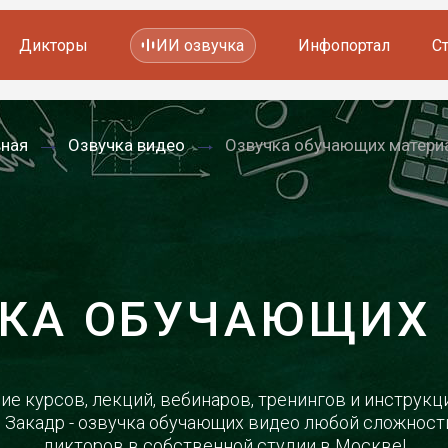
Дикторы
ИИ озвучка
Инфопортал
С
Фильмов и сериалов
вная
Озвучка видео
Озвучка обучающих матери
Мультфильмов
YouTube каналов
Видеорекламы
КА ОБУЧАЮЩИХ
ие курсов, лекций, вебинаров, тренингов и инструкци
 Закадр - озвучка обучающих видео любой сложност
дикторов в собственной студии в Москве!