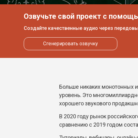
Озвучьте свой проект с помощ
Создайте качественные аудио через передов
Сгенерировать озвучку
Больше никаких монотонных и
уровень. Это многомиллиардн
хорошего звукового продакшн
В 2020 году рынок российског
сравнению с 2019 годом соста
Туториалы, вебинары, онлайн