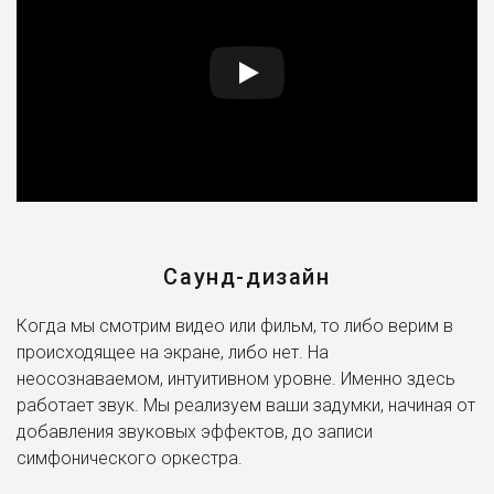
Для эпатажных бизнес проектов или внутренних
коммуникаций в крупных компаниях есть специальное
предложение – это голоса медийных звезд. Если
звезда шоу-бизнеса озвучат ваш ролик – это
произведет впечатление. Боитесь, что голос Урганта,
Слепакова или Гудкова не уложится в бюджет? Не
беда: мы подберем вам целый список отлично звучащих
пародистов. Вы, быть может, даже не отличите от
оригинала.
Саунд-дизайн
Ваш бизнес обретет приятный и убедительный голос, а
значит убедить и ваших партнеров. Ведь в наше время
Когда мы смотрим видео или фильм, то либо верим в
имидж – это все. Дело только за вами.
происходящее на экране, либо нет. На
неосознаваемом, интуитивном уровне. Именно здесь
работает звук. Мы реализуем ваши задумки, начиная от
добавления звуковых эффектов, до записи
симфонического оркестра.