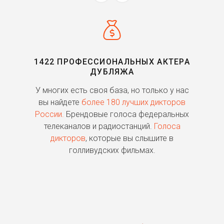
1422 ПРОФЕССИОНАЛЬНЫХ АКТЕРА
ДУБЛЯЖА
ь
У многих есть своя база, но только у нас
П
го
вы найдете
более 180 лучших дикторов
России.
Брендовые голоса федеральных
о
телеканалов и радиостанций.
Голоса
дикторов
, которые вы слышите в
п
голливудских фильмах.