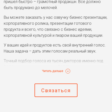
пришел быстро – грамотный продакшн. Все должно
быть продумано до мелочей.
Вы можете заказать у нас озвучку бизнес презентации,
корпоративного ролика, презентации готового
продукта и всего, что связано с бизнес идеями,
корпоративной культурой и пиаром вашей продукции.
У ваших идей и продуктов есть свой внутренний голос.
Наша задача – дать этим голосам реальный звук.
Точный подбор голоса из тысяч дикторов именно под
ВАШ проект и конкретно под ВАШУ аудиторию.
Читать дальше
Закажите диктора с бархатным и низким тембром,
чтобы убедить ваших партнеров в весомости и
надежности проекта. Или выберите приятный женский
Связаться
голос, чтобы обольстить вашу аудиторию и полностью
захватить их внимание. Для вас будут учтены все
тонкости. Более тысячи голосов. Дикторы с
телевидения и радио. Актеры из театра и кино.