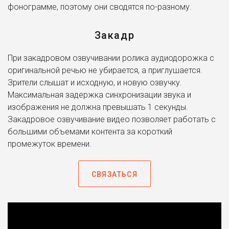
всей компании.
фонограмме, поэтому они сводятся по-разному.
Также с нашей помощью вы сможете создать
Закадр
идеальный корпоративный ролик, в котором
расскажете своим сотрудникам о ценностях и миссии
При закадровом озвучивании ролика аудиодорожка с
вашей компании так, что они готовы будут
оригинальной речью не убирается, а приглушается.
маршировать под вашим знаменем.
Зрители слышат и исходную, и новую озвучку.
Мы работаем с любыми сферами бизнеса, потому что у
Максимальная задержка синхронизации звука и
нас точно есть для вас подходящий голос. Ваш ролик
изображения не должна превышать 1 секунды.
или презентацию могут озвучивать голливудские
Закадровое озвучивание видео позволяет работать с
звезды! Голос Леонардо Ди Каприо, Мэттью Макконахи
большими объемами контента за короткий
и многих других. Более 800 профессиональных актеров
промежуток времени.
дубляжа, которые озвучивали голливудские
блокбастеры (Волк с Уолл-Стрит, Джентльмены,
СВЯЗАТЬСЯ
Интерстеллар и многие другие) и мировых сериалов
(Игра Престолов, Шерлок, Теория Большого Взрыва).
Актеры, которые озвучивали культовые компьютерные
игры, в которые, наверное, каждый играл в юности: от
Doom 3 до линейки The Elder Scrolls.