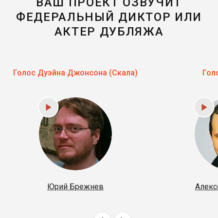
ВАШ ПРОЕКТ ОЗВУЧИТ
ФЕДЕРАЛЬНЫЙ ДИКТОР ИЛИ
АКТЕР ДУБЛЯЖА
Голос Дуэйна Джонсона (Скала)
Гол
Юрий Брежнев
Алекс