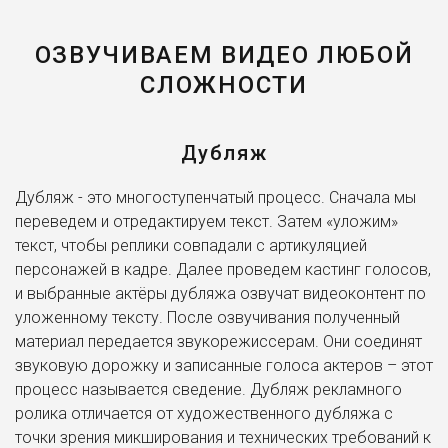
Интонации, которые узнают все.
Кроме того, вы сможете создать свой фирменный
ОЗВУЧИВАЕМ ВИДЕО ЛЮБОЙ
качественный звук. И, что самое главное, уникальный.
СЛОЖНОСТИ
Студия с профессиональным оборудованием и наши
опытные саунд-дизайнеры к вашим услугам. Ваш заказ
будет укомплектован по полной: от дикторских голосов
Дубляж
до специально записанных звуков окружения. Это
называется полное погружение!
Дубляж - это многоступенчатый процесс. Сначала мы
переведем и отредактируем текст. Затем «уложим»
Мы поможем вам создать такую презентацию, чтобы
текст, чтобы реплики совпадали с артикуляцией
ваш слушатель рассказывал о нем дома своей семье,
персонажей в кадре. Далее проведем кастинг голосов,
а партнеры двумя руками пожимали вам руки!
и выбранные актёры дубляжа озвучат видеоконтент по
уложенному тексту. После озвучивания полученный
Среди наших постоянных партенров: РЖД, Яндекс,
материал передается звукорежиссерам. Они соединят
Geekbrains, Camozzi, Телеканал ТНТ, Телеканал 2х2,
звуковую дорожку и записанные голоса актеров – этот
Пятый канал и это только начало списка.
процесс называется сведение. Дубляж рекламного
Вместе мы успешно презентуем новую технологию,
ролика отличается от художественного дубляжа с
пропиарим инновационный продукт и повысим имидж
точки зрения микширования и технических требований к