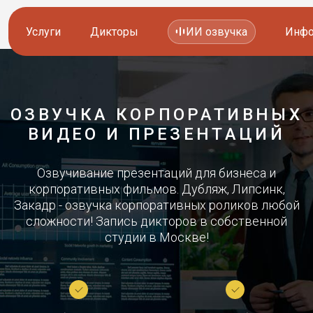
Услуги
Дикторы
ИИ озвучка
Инфо
Озвучка видео
Иностранные дикторы
ОЗВУЧКА КОРПОРАТИВНЫХ
Работа с аудио
Русские дикторы
ВИДЕО И ПРЕЗЕНТАЦИЙ
Работа с текстом
Актеры озвучки
Озвучивание презентаций для бизнеса и
корпоративных фильмов. Дубляж, Липсинк,
Локализация и перевод
Контакты дикторов
Закадр - озвучка корпоративных роликов любой
сложности! Запись дикторов в собственной
Другие услуги
ИИ голоса
студии в Москве!
8 800 200-45-51
8 800 200-45-51
Заказать звонок
Заказать звонок