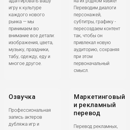
адаптировать вашу
на их родном языке!
игру к культуре
Переводим диалоги
каждого нового
персонажей,
рынка — мы
субтитры, графику -
принимаем во
пересоздаем контент
внимание все детали:
так, чтобы он
изображения, цвета,
привлекал новую
музыку, праздники,
аудиторию, сохраняя
табу, одежду, еду и
при этом
многое другое.
первоначальный
смысл.
Озвучка
Маркетинговый
и рекламный
Профессиональная
перевод
запись актеров
дубляжа игр и
Перевод рекламных,