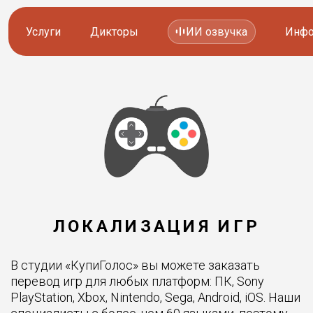
Услуги
Дикторы
ИИ озвучка
Инфо
Озвучка видео
Иностранные дикторы
Работа с аудио
Русские дикторы
Работа с текстом
Актеры озвучки
Локализация и перевод
Контакты дикторов
Другие услуги
ИИ голоса
ЛОКАЛИЗАЦИЯ ИГР
В студии «КупиГолос» вы можете заказать
8 800 200-45-51
8 800 200-45-51
перевод игр для любых платформ: ПК, Sony
Заказать звонок
Заказать звонок
PlayStation, Xbox, Nintendo, Sega, Android, iOS. Наши