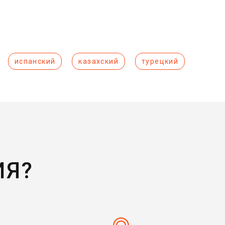
испанский
казахский
турецкий
ИЯ?