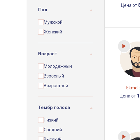
Цена от
Пол
Мужской
Женский
Возраст
Молодежный
Взрослый
Возрастной
Ekmele
1
Цена от
Тембр голоса
Низкий
Средний
Высокий