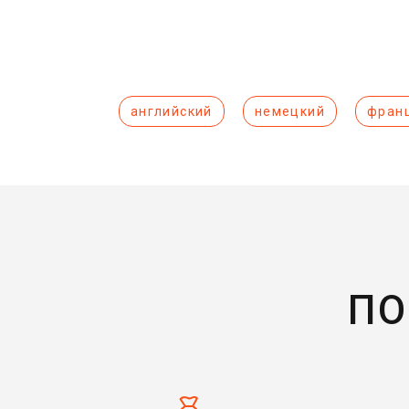
английский
немецкий
фран
ПО