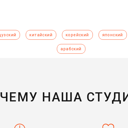
цузский
китайский
корейский
японский
арабский
ЧЕМУ НАША СТУД