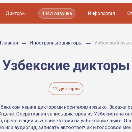
Дикторы
ИИ озвучка
Инфопортал
С
Фильмов и сериалов
Главная
Иностранные дикторы
Узбекский язык
Мультфильмов
YouTube каналов
Видеорекламы
Узбекские дикторы
12 дикторов
узбекском языке дикторами носителями языка. Закажи оз
 цене. Оперативная запись дикторов из Узбекистана он
, презентаций и ivr приветствий на узбекском языке. Оз
о или аудиогид, записать автоответчик и голосовое ме