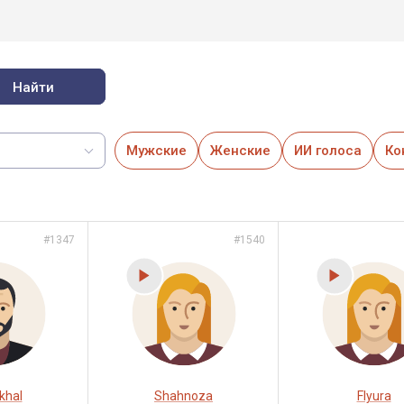
Найти
Мужские
Женские
ИИ голоса
Ко
#1347
#1540
khal
Shahnoza
Flyura