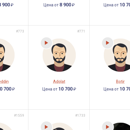
8 900
8 900
10 7
₽
Цена от
₽
Цена от
#773
#771
ddin
Adolat
Botir
0 700
10 700
10 7
₽
Цена от
₽
Цена от
#1559
#1733