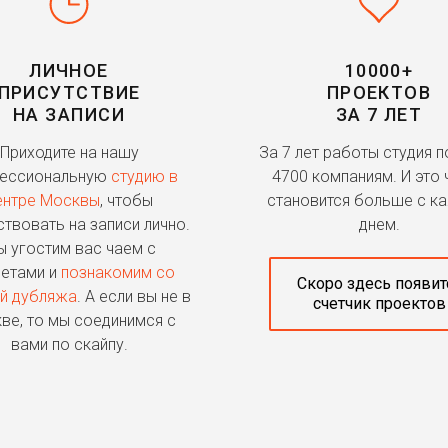
ЛИЧНОЕ
10000+
ПРИСУТСТВИЕ
ПРОЕКТОВ
НА ЗАПИСИ
ЗА 7 ЛЕТ
Приходите на нашу
За 7 лет работы студия 
ессиональную
студию в
4700 компаниям. И это 
ентре Москвы
, чтобы
становится больше с к
ствовать на записи лично.
днем.
 угостим вас чаем с
етами и
познакомим со
Скоро здесь появит
й дубляжа
. А если вы не в
счетчик проектов
ве, то мы соединимся с
вами по скайпу.