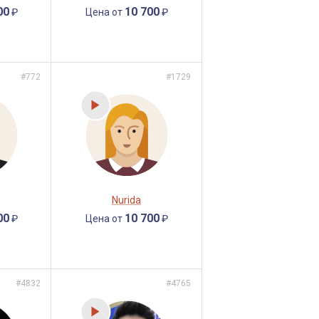
00
10 700
₽
Цена от
₽
#772
#1729
Nurida
00
10 700
₽
Цена от
₽
#4832
#4765