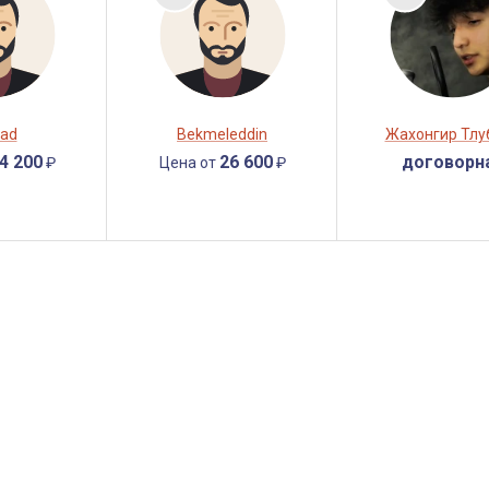
ad
Bekmeleddin
Жахонгир Тлу
4 200
26 600
договорн
₽
Цена от
₽