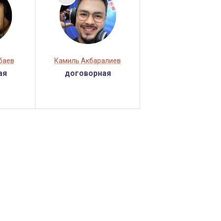
баев
Камиль Акбаралиев
ая
договорная