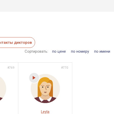
нтакты дикторов
Сортировать:
по цене
по номеру
по имени
#769
#770
Leyla