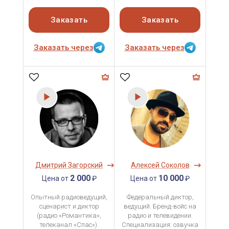
Заказать
Заказать
Заказать через
Заказать через
Дмитрий Загорский
Алексей Соколов
2 000
10 000
Цена от
₽
Цена от
₽
Опытный радиоведущий,
Федеральный диктор,
сценарист и диктор
ведущий. Бренд-войс на
(радио «Романтика»,
радио и телевидении.
телеканал «Спас»).
Специализация: озвучка