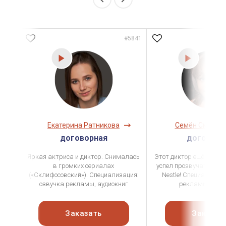
#5777
#5841
Екатерина Ратникова
Семён Смеян
,
договорная
договорн
Яркая актриса и диктор. Снималась
Этот диктор ещё совсе
в громких сериалах
успел прозвучать в ро
(«Склифосовский»). Специализация:
Nestle! Специализац
озвучка рекламы, аудиокниг
рекламы, ауди
Заказать
Заказат