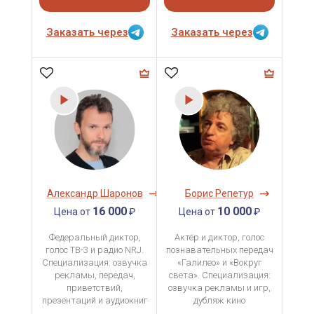
Заказать через
Заказать через
Александр Шаронов
Борис Репетур
16 000
10 000
Цена от
₽
Цена от
₽
Федеральный диктор,
Актёр и диктор, голос
голос ТВ-3 и радио NRJ.
познавательных передач
Специализация: озвучка
«Галилео» и «Вокруг
рекламы, передач,
света». Специализация:
приветствий,
озвучка рекламы и игр,
презентаций и аудиокниг
дубляж кино