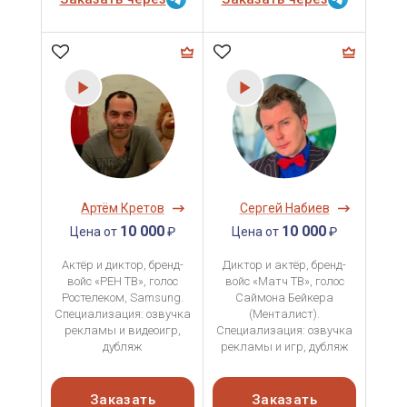
Артём Кретов
Сергей Набиев
10 000
10 000
Цена от
₽
Цена от
₽
Актёр и диктор, бренд-
Диктор и актёр, бренд-
войс «РЕН ТВ», голос
войс «Матч ТВ», голос
Ростелеком, Samsung.
Саймона Бейкера
Специализация: озвучка
(Менталист).
рекламы и видеоигр,
Специализация: озвучка
дубляж
рекламы и игр, дубляж
Заказать
Заказать