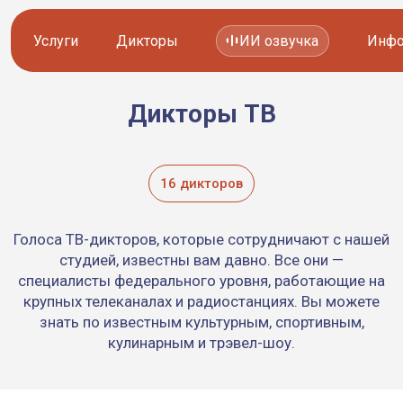
Услуги
Дикторы
ИИ озвучка
Инфо
Дикторы ТВ
Озвучка видео
Иностранные дикторы
Работа с аудио
Русские дикторы
16 дикторов
Работа с текстом
Актеры озвучки
Голоса ТВ-дикторов, которые сотрудничают с нашей
Локализация и перевод
Контакты дикторов
студией, известны вам давно. Все они —
специалисты федерального уровня, работающие на
Другие услуги
ИИ голоса
крупных телеканалах и радиостанциях. Вы можете
знать по известным культурным, спортивным,
кулинарным и трэвел-шоу.
8 800 200-45-51
8 800 200-45-51
Заказать звонок
Заказать звонок