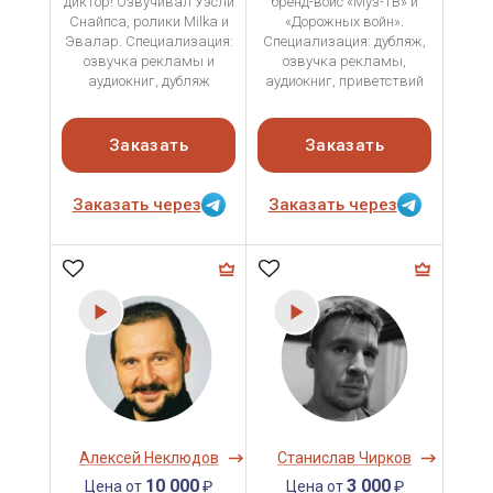
диктор! Озвучивал Уэсли
бренд-войс «Муз-ТВ» и
Снайпса, ролики Milka и
«Дорожных войн».
Эвалар. Специализация:
Специализация: дубляж,
озвучка рекламы и
озвучка рекламы,
аудиокниг, дубляж
аудиокниг, приветствий
Заказать
Заказать
Заказать через
Заказать через
Алексей Неклюдов
Станислав Чирков
10 000
3 000
Цена от
₽
Цена от
₽