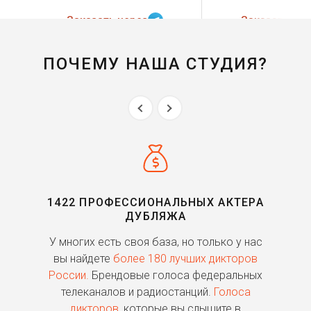
Заказать через
Заказать чер
ПОЧЕМУ НАША СТУДИЯ?
1422 ПРОФЕССИОНАЛЬНЫХ АКТЕРА
ДУБЛЯЖА
ь
У многих есть своя база, но только у нас
П
го
вы найдете
более 180 лучших дикторов
России.
Брендовые голоса федеральных
о
телеканалов и радиостанций.
Голоса
дикторов
, которые вы слышите в
п