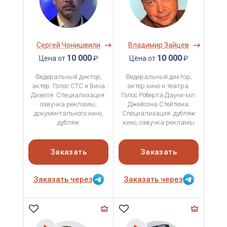
Сергей Чонишвили
Владимир Зайцев
10 000
10 000
Цена от
₽
Цена от
₽
Федеральный диктор,
Федеральный диктор,
актёр. Голос СТС и Вина
актёр кино и театра.
Дизеля. Специализация:
Голос Роберта Дауни-мл.
озвучка рекламы,
Джейсона Стейтема.
документального кино,
Специализация: дубляж
дубляж
кино, озвучка рекламы
Заказать
Заказать
Заказать через
Заказать через