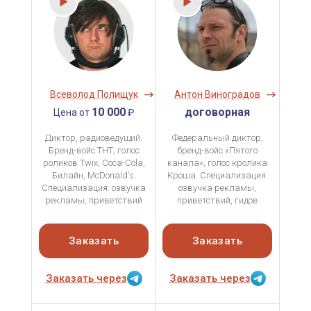
Всеволод Полищук
Антон Виноградов
10 000
договорная
Цена от
₽
Диктор, радиоведущий.
Федеральный диктор,
Бренд-войс ТНТ, голос
бренд-войс «Пятого
роликов Twix, Coca-Cola,
канала», голос кролика
Билайн, McDonald's.
Кроша. Специализация:
Специализация: озвучка
озвучка рекламы,
рекламы, приветствий
приветствий, гидов
Заказать
Заказать
Заказать через
Заказать через