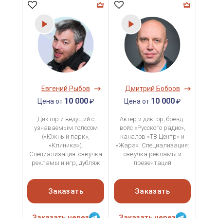
Евгений Рыбов
Дмитрий Бобров
10 000
10 000
Цена от
₽
Цена от
₽
Диктор и ведущий с
Актёр и диктор, бренд-
узнаваемым голосом
войс «Русского радио»,
(«Южный парк»,
каналов «ТВ Центр» и
«Клиника»).
«Жара». Специализация:
Специализация: озвучка
озвучка рекламы и
рекламы и игр, дубляж
презентаций
Заказать
Заказать
Заказать через
Заказать через