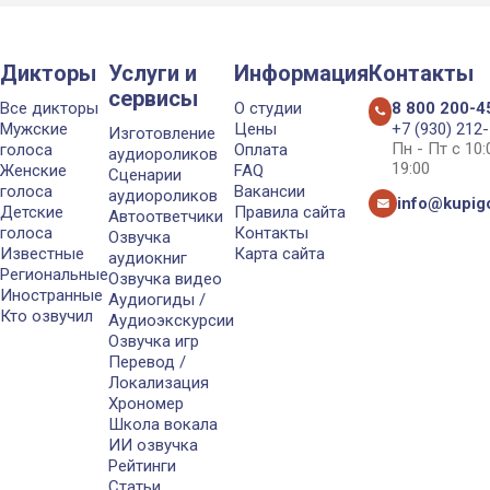
Дикторы
Услуги и
Информация
Контакты
сервисы
Все дикторы
О студии
8 800 200-4
Мужские
Цены
+7 (930) 212
Изготовление
Пн - Пт с 10
голоса
Оплата
аудиороликов
19:00
Женские
FAQ
Сценарии
голоса
Вакансии
аудиороликов
info@kupigo
Детские
Правила сайта
Автоответчики
голоса
Контакты
Озвучка
Известные
Карта сайта
аудиокниг
Региональные
Озвучка видео
Иностранные
Аудиогиды /
Кто озвучил
Аудиоэкскурсии
Озвучка игр
Перевод /
Локализация
Хрономер
Школа вокала
ИИ озвучка
Рейтинги
Статьи