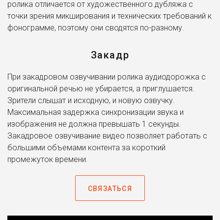
ролика отличается от художественного дубляжа с
которые, наверное, каждый играл в юности: от Doom 3
точки зрения микширования и технических требований к
до линейки The Elder Scrolls.
фонограмме, поэтому они сводятся по-разному.
Есть для вас и эксклюзив для российского рынка.
Озвучьте свой проект голосом медийной персоны. Если
Закадр
звезда шоу-бизнеса зачитает вступление к вашему
ролику – это произведет впечатление. Боитесь, что
При закадровом озвучивании ролика аудиодорожка с
голос Урганта, Слепакова или Гудкова не уложится в
оригинальной речью не убирается, а приглушается.
бюджет? Не беда: мы подберем вам целый список
Зрители слышат и исходную, и новую озвучку.
отлично звучащих пародистов. Вы, быть может, даже не
Максимальная задержка синхронизации звука и
отличите от оригинала.
изображения не должна превышать 1 секунды.
Закадровое озвучивание видео позволяет работать с
Затрудняетесь в выборе? Конечно! Ведь он огромный.
большими объемами контента за короткий
Но это не страшно. Оставляйте заявку в несколько
промежуток времени.
кликов. Менее чем через 20 минут вы получите письмо
от одного из наших менеджеров. Ему-то вы и сможете
СВЯЗАТЬСЯ
задать все вопросы.