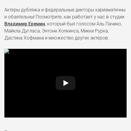
Актеры дубляжа и федеральные дикторы харизматичны
и обаятельны! Посмотрите, как работает у нас в студии
Владимир Еремин
, который был голосом Аль Пачино,
Майкла Дугласа, Энтони Хопкинса, Микки Рурка,
Дастина Хофмана и множество других актеров.