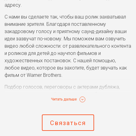
адресу.
С нами вы сделаете так, чтобы ваш ролик захватывал
внимание зрителя. Благодаря поставленному
закадровому голосу и приятному саунд-дизайну ваши
идеи зазвучат по-новому. Мы поможем вам озвучить
видео любой сложности: от развлекательного контента
и роликов для детей до научпоп фильмов и
художественных постановок. С нашей помощью,
любое видео, которое вы захотите, будет звучать как
фильм от Warner Brothers.
Подбор голосов, переговоры с актерами дубляжа,
запись в студии с профессиональным оборудованием и
Читать дальше
дальнейшая обработка(постпродакшн) не только
голоса, но и всего звука вашего ролика – наша
забота. Неординарный монтаж не будет работать без
Связаться
уникального звукового сопровождения. Помните
знаменитые на весь мир монтажные приемы