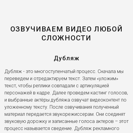
режиссера Гая Ричи? Они зрелищны благодаря звуку, в
том числе. И да, мы так можем!
Озвучка видео
для YouTube уже давно стала отдельной
сферой деятельности и, точно так же как и остальной
ОЗВУЧИВАЕМ ВИДЕО ЛЮБОЙ
видео- и аудио-контент, требует основательного
СЛОЖНОСТИ
профессионального подхода.
Вы сможете найти свой голос и свой звук, который
Дубляж
станет вашей фишкой, визитной карточкой. Среди тысяч
дикторов в нашей базе, которых мы собрали со всей
Дубляж - это многоступенчатый процесс. Сначала мы
страны и из-за рубежа точно найдется идеальный
переведем и отредактируем текст. Затем «уложим»
именно для вас! Вы можете сделать так, чтобы ваш
текст, чтобы реплики совпадали с артикуляцией
ролик озвучивал голос Железного Человека, Рембо
персонажей в кадре. Далее проведем кастинг голосов,
или даже любого мульт.персонажа. Более 800
и выбранные актёры дубляжа озвучат видеоконтент по
профессиональных актеров дубляжа, запомнившихся
уложенному тексту. После озвучивания полученный
участием в озвучании голливудских блокбастеров
материал передается звукорежиссерам. Они соединят
(Титаник, Гарри Поттер, Властелин Колец) и мировых
звуковую дорожку и записанные голоса актеров – этот
сериалов (Игра Престолов, Шерлок, Отбросы). Актеры,
процесс называется сведение. Дубляж рекламного
которые озвучивали культовые компьютерные игры, в