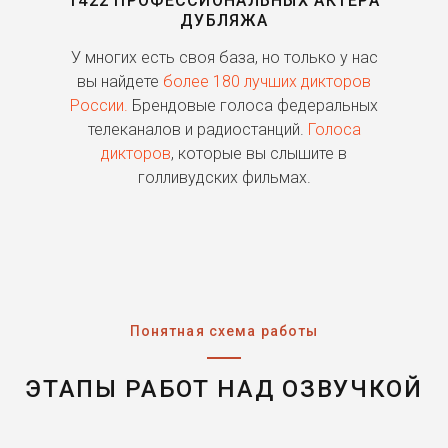
1422 ПРОФЕССИОНАЛЬНЫХ АКТЕРА
ДУБЛЯЖА
ь
У многих есть своя база, но только у нас
П
го
вы найдете
более 180 лучших дикторов
России.
Брендовые голоса федеральных
о
телеканалов и радиостанций.
Голоса
дикторов
, которые вы слышите в
п
голливудских фильмах.
Понятная схема работы
ЭТАПЫ РАБОТ НАД ОЗВУЧКОЙ