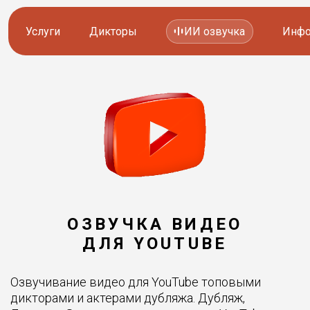
Услуги
Дикторы
ИИ озвучка
Инфо
Озвучка видео
Иностранные дикторы
Работа с аудио
Русские дикторы
Работа с текстом
Актеры озвучки
Локализация и перевод
Контакты дикторов
Другие услуги
ИИ голоса
ОЗВУЧКА ВИДЕО
ДЛЯ YOUTUBE
8 800 200-45-51
8 800 200-45-51
Озвучивание видео для YouTube топовыми
Заказать звонок
Заказать звонок
дикторами и актерами дубляжа. Дубляж,