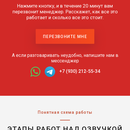
Нажмите кнопку, и в течение 20 минут вам
перезвонит менеджер. Расскажет, как все это
работает и сколько все это стоит.
ПЕРЕЗВОНИТЕ МНЕ
А если разговаривать неудобно, напишите нам в
мессенджер
+7 (930) 212-55-34
Понятная схема работы
ЭТАПЫ РАБОТ НАД ОЗВУЧКОЙ