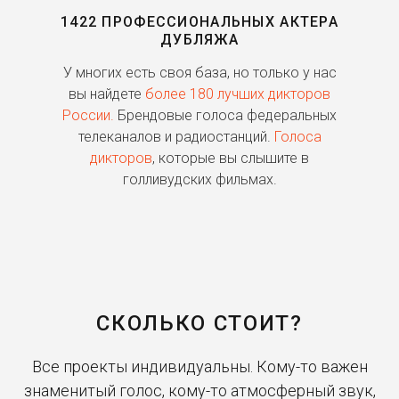
1422 ПРОФЕССИОНАЛЬНЫХ АКТЕРА
ДУБЛЯЖА
ь
У многих есть своя база, но только у нас
П
го
вы найдете
более 180 лучших дикторов
России.
Брендовые голоса федеральных
о
телеканалов и радиостанций.
Голоса
дикторов
, которые вы слышите в
п
голливудских фильмах.
СКОЛЬКО СТОИТ?
Все проекты индивидуальны. Кому-то важен
знаменитый голос, кому-то атмосферный звук,