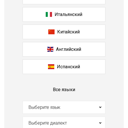
кликов, и в течение 20 минут с вами свяжется один из
наших менеджеров. Вы получите полную консультацию,
Итальянский
предварительный подсчет бюджета, примерные сроки
озвучки фильма и советы от профессионалов своего
Китайский
дела.
Мы готовы начинать. Ждем только вас!
Английский
Испанский
Все языки
Выберите язык
Выберите диалект