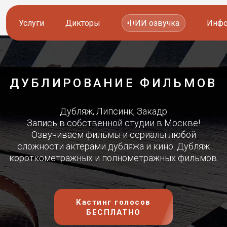
Услуги
Дикторы
ИИ озвучка
Инфо
Озвучка видео
Иностранные дикторы
ДУБЛИРОВАНИЕ ФИЛЬМОВ
Работа с аудио
Русские дикторы
Дубляж, Липсинк, Закадр
Работа с текстом
Актеры озвучки
Запись в собственной студии в Москве!
Озвучиваем фильмы и сериалы любой
Локализация и перевод
Контакты дикторов
сложности актерами дубляжа и кино. Дубляж
короткометражных и полнометражных фильмов.
Другие услуги
ИИ голоса
8 800 200-45-51
8 800 200-45-51
Кастинг голосов
Заказать звонок
Заказать звонок
БЕСПЛАТНО