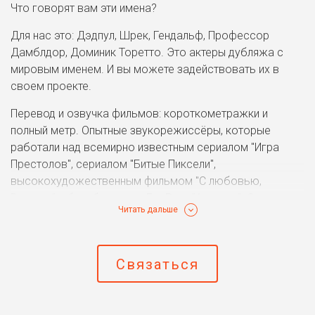
Что говорят вам эти имена?
Для нас это: Дэдпул, Шрек, Гендальф, Профессор
Дамблдор, Доминик Торетто. Это актеры дубляжа с
мировым именем. И вы можете задействовать их в
своем проекте.
Перевод и озвучка фильмов: короткометражки и
полный метр. Опытные звукорежиссёры, которые
работали над всемирно известным сериалом "Игра
Престолов", сериалом "Битые Пиксели",
высокохудожественным фильмом "С любовью,
Винсент" и блокбастером Гая Ричи "Алладин". Они
Читать дальше
создадут идеальную рабочую атмосферу для вашего
амбициозного проекта. Саунд-дизайн, постпродакшн,
монтаж. Уютная студия, менеджеры, которые всегда на
Связаться
связи, прозрачные условия и контролируемый процесс
работы – это студия КупиГолос.
Озвучиваем как российское, так и зарубежное кино.