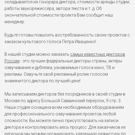
складывается из гонорара диктора, стоимости аренды студии,
Черепашки-ниндзя (2007),
Дневники няни (2007)
...
работы звукорежиссёра, автора текста и т. д. Об
окончательной стоимости проекта Вам сообщит наш
Бен Стиллер
менеджер.
Образцовый самец 2 (2016),
Как украсть небоскреб
(2011), Знакомство с
Будьте готовы повысить востребованность своих проектов с
Факерами 2 (2010)
...
заказом культового голоса Петра Иващенко!
Безымянный герой
В нашей студии можно заказать
самых известных дикторов
Gothic Remake (2026)
России
- это лучшие федеральные дикторы страны, актеры
озвучивания и дубляжа, узнаваемые голоса кино, ТВ и
рекламы. Озвучьте свой рекламный ролик голосом
Джо
знаменитого диктора по лучшей цене!
Приглашение (2026)
Мы записываем дикторов без посредников в своей студии в
Москве по адресу Большой Саввинский переулок, 9 стр. 3.
Тристан
Наша студия оснащена всем необходимым оборудованием
Of Ash and Steel (2025)
для профессионального озвучивания проектов любой
сложности. Вы можете лично присутствовать на записи
Севаст Акеран
диктора и контролировать весь процесс. Для заказчиков из
Warhammer 40000: Space
регионов мы можем организовать удаленную режиссуру по
Marine 2 (2024)