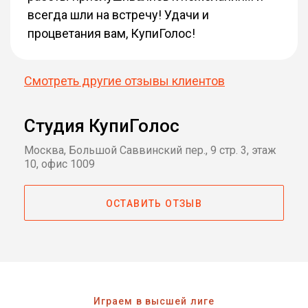
всегда шли на встречу! Удачи и
процветания вам, КупиГолос!
Боба Фетт
Star Wars: Battlefront (2015)
Смотреть другие отзывы клиентов
Виктор фон Дум
Фантастическая четвёрка
(2015)
Студия КупиГолос
Тедж Паркер
Москва, Большой Саввинский пер., 9 стр. 3, этаж
Форсаж 7 (2015)
10, офис 1009
Ник Данн
ОСТАВИТЬ ОТЗЫВ
Исчезнувшая (2014)
Хэйл Цезарь
Неудержимые 3 (2014)
Играем в высшей лиге