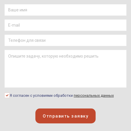
Нолан Бут
Красное уведомление
(2021)
Тедж Паркер
Форсаж 9 (2021)
Гангпланк
Ruined King: A League of
Legends Story (2021)
Берни Хейес
Годзилла против Конга
(2021)
Я согласен с условиями обработки
персональных данных
Майкл Брайс
Телохранитель жены
киллера (2021)
Отправить заявку
Артур Кингсли