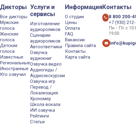
Эпик (2013)
Дикторы
Услуги и
Информация
Контакты
сервисы
Все дикторы
О студии
8 800 200-4
Фил Уэннек
Мужские
Цены
+7 (930) 212
Изготовление
Мальчишник: Часть III (2013)
Пн - Пт с 10
голоса
Оплата
аудиороликов
19:00
Женские
FAQ
Сценарии
голоса
Вакансии
аудиороликов
info@kupigo
Иона Майава
Детские
Правила сайта
Автоответчики
голоса
Контакты
Tomb Raider (2013)
Озвучка
Известные
Карта сайта
аудиокниг
Региональные
Озвучка видео
Иностранные
Джеймс Хант
Аудиогиды /
Кто озвучил
Аудиоэкскурсии
Гонка (2013)
Озвучка игр
Перевод /
Локализация
Тедж Паркер
Хрономер
Форсаж 6 (2013)
Школа вокала
ИИ озвучка
Захир
Рейтинги
Статьи
Аватар: Легенда о Корре
(2012-2014)