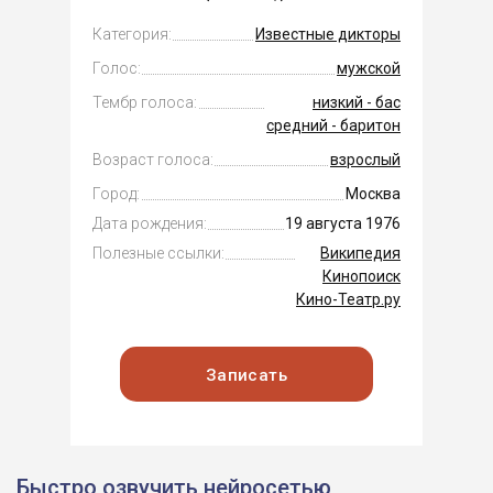
Категория:
Известные дикторы
Голос:
мужской
Тембр голоса:
низкий - бас
средний - баритон
Возраст голоса:
взрослый
Город:
Москва
Дата рождения:
19 августа 1976
Полезные ссылки:
Википедия
Кинопоиск
Кино-Театр.ру
Записать
Быстро озвучить нейросетью