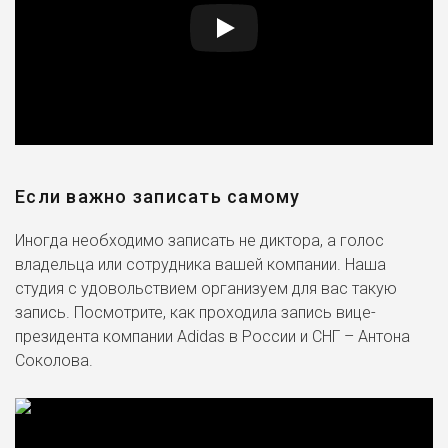
Оби "Сиар" Эдоласим
Apex Legends (2019)
Виктор Лок
Форсаж: Хоббс и Шоу (2019)
Ник Спитц
Если важно записать самому
Убийство на яхте (2019)
Иногда необходимо записать не диктора, а голос
Джеймс Дулиттл
владельца или сотрудника вашей компании. Наша
Мидуэй (2019)
студия с удовольствием организуем для вас такую
запись. Посмотрите, как проходила запись вице-
Пeрвый
президента компании Adidas в России и СНГ – Антона
Призрачная шестёрка
Соколова.
(2019)
Джеймс Уивер
Days Gone (2019)