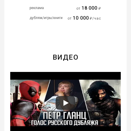
18 000
реклама
от
₽
10 000
дубляж/игры/книги
от
₽/час
ВИДЕО