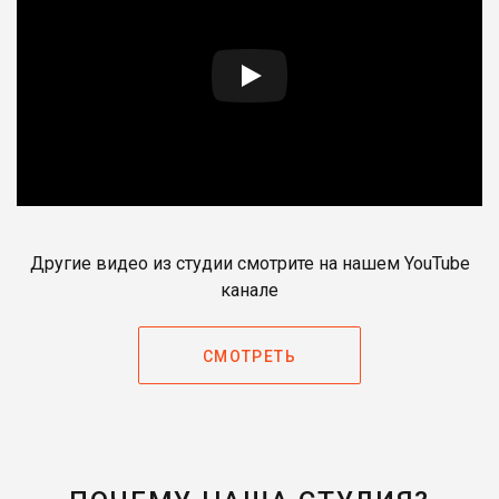
Пикачу
Покемон. Детектив Пикачу
(2019)
Говард Ратнер
Неогранённые алмазы
(2019)
Сю Идзуми
Связанные миры (2019)
Другие видео из студии смотрите на нашем YouTube
канале
Джованни
Покемон: Мьюту наносит
ответный удар – Эволюция
СМОТРЕТЬ
(2019)
Бен Даймио
Хеллбой (2019)