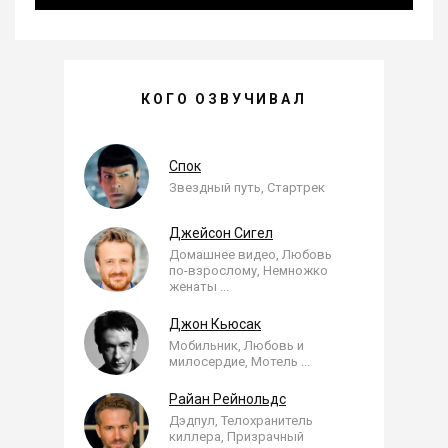
ПЁТР ИВАЩЕНКО —
КОГО ОЗВУЧИВАЛ
, ОЗВУЧЕННЫЕ РОЛИ
Спок
Звездный путь, Стартрек
Джейсон Сигел
Домашнее видео, Любовь
по-взрослому, Немножко
женаты
...
Джон Кьюсак
Мобильник, Любовь и
милосердие, Мотель
...
Райан Рейнольдс
Дэдпул, Телохранитель
киллера, Призрачный