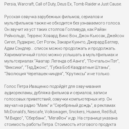
Persia, Warcraft, Call of Duty, Deus Ex, Tomb Raider и Just Cause.
Чудо (2017), Полночь в
Париже (2011), Безбрачная
неделя (2011)
...
Русская озвучка зарубежных фильмов, сериалов и
мультфильмов также не обходится без узнаваемого голоса.
Сет Роген
Он звучит из уст таких столпов Голливуда, как Райан
Та еще парочка (2019),
Полный расколбас (2016),
Рейнольдс, Терренс Ховард, Винс Вон, Джон Кьюсак, Джейсон
Интервью (2014)
...
Сигел, Лудакрис, Сет Роген, Закари Куинто, Джерард Батлер,
Адам Сэндлер… список можно продолжать и продолжать.
Брендан Фрейзер
Харизматичный голос можно услышать в мультфильмах и
Бросок кобры (2009),
Путешествие к Центру
мультсериалах “Аватар: Легенда об Аанге”, “Почтальон Пэт”,
Земли (2008)
“Фиксики”, “Тед Джонс”, “Губка Боб Квадратные Штаны”,
Джейми Фокс
“Эволюция Черепашек-ниндзя”, “Крутиксы” и не только.
Впритык (2010), День
Святого Валентина (2010),
Голос Петра Иващенко подойдёт для озвучивания
Солист (2009)
аудиорекламы, дубляжа фильмов и сериалов, записи
голосовых приветствий, озвучки компьютерных игр. Он
Хьюго "Хёрли" Рeйeс
звучал на радио “Маяк” и “Серебряный дождь”, в рекламах
Остаться в живых (2004-
2010)
McDonald’s, Nescafe, Volkswagen, Snickers, Huawei, Red Bull,
“М.Видео”, “Сбербанк”, “МегаФон” и др. На странице указана
Крис Эванс
стоимость работы Петра. Стоимость итогового продукта
Пятое измерение (2009),