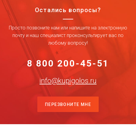
Остались вопросы?
Франклин Бирч
Пленницы (2013)
Просто позвоните нам или напишите на электронную
почту и наш специалист проконсультирует вас по
Президент США
Мачете убивает (2013)
любому вопросу!
Кенютио Харада
8 800 200-45-51
Росомаха: Бессмертный
(2013)
info@kupigolos.ru
Сол
Хоть раз в жизни (2013)
ПЕРЕЗВОНИТЕ МНЕ
Спок
Стартрек: Возмездие (2013)
Нод