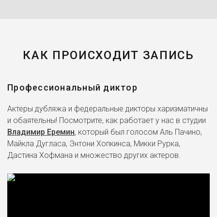
Call of Duty: Vanguard (2021)
Сантьяго "Дозер"
Эспиноза
Battlefield 2042 (2021)
КАК ПРОИСХОДИТ ЗАПИСЬ
Отто
Рыцари справедливости
(2020)
Профессиональный диктор
Адам Смэшер
Актеры дубляжа и федеральные дикторы харизматичны
Cyberpunk 2077 (2020)
и обаятельны! Посмотрите, как работает у нас в студии
Владимир Еремин
, который был голосом Аль Пачино,
Пол
Майкла Дугласа, Энтони Хопкинса, Микки Рурка,
Девушка, подающая
Дастина Хофмана и множество других актеров.
надежды (2020)
Ку Син Джу
История девятихвостого
лиса (2020)