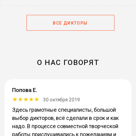
Гленн Гринвальд
Сноуден (2016)
ВСЕ ДИКТОРЫ
Васкес
Великолепная семёрка
(2016)
Лайонс Мэксон
О НАС ГОВОРЯТ
Ограды (2016)
Иона Майава
Rise of the Tomb Raider
(2015)
Попова Е.
30 октября 2019
Брюс Ын
Здесь грамотные специалисты, большой
Марсианин (2015)
выбор дикторов, всё сделали в срок и как
надо. В процессе совместной творческой
Рико Родригес
работы прислушивались к пожеланиям и
Just Cause 3 (2015)