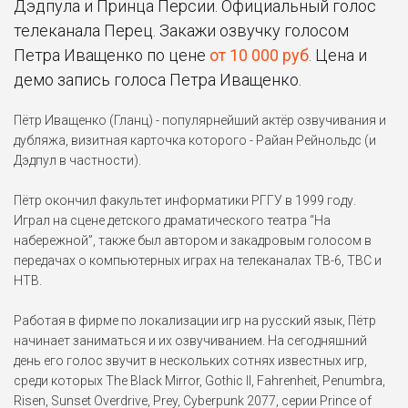
Вегасе
Дэдпула и Принца Персии. Официальный голос
телеканала Перец. Закажи озвучку голосом
Джерард Батлер
Муви 43, Мужчина
Петра Иващенко по цене
от 10 000 руб
. Цена и
нарасхват, Покорители
демо запись голоса Петра Иващенко.
волн
...
Винс Вон
Пётр Иващенко (Гланц) - популярнейший актёр озвучивания и
Драка в блоке 99 (2017),
дубляжа, визитная карточка которого - Райан Рейнольдс (и
Между делом (2015), Кадры
(2013)
...
Дэдпул в частности).
Пикачу
Пётр окончил факультет информатики РГГУ в 1999 году.
Покемон. Детектив Пикачу
Играл на сцене детского драматического театра “На
(2019)
набережной”, также был автором и закадровым голосом в
передачах о компьютерных играх на телеканалах ТВ-6, ТВС и
Тедж Паркер
НТВ.
Форсаж 8 (2017), Форсаж 7
(2015), Форсаж 6 (2013)
...
Работая в фирме по локализации игр на русский язык, Пётр
Лудакрис
начинает заниматься и их озвучиванием. На сегодняшний
Форсаж 8 (2017), Форсаж 7
день его голос звучит в нескольких сотнях известных игр,
(2015), Форсаж 6 (2013)
...
среди которых The Black Mirror, Gothic II, Fahrenheit, Penumbra,
Risen, Sunset Overdrive, Prey, Cyberpunk 2077, серии Prince of
Оуэн Уилсон