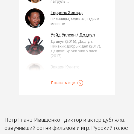
патруль
...
Терренс Ховард
Пленницы, Муви 43, Одним
меньше
...
Уэйд Уилсон / Дэдпул
Дэдпул (2016), Дэдпул.
Никаких добрых дел (2017),
Дэдпул: Уроки живо писи
(2017)
...
Закари Куинто
Звездный путь, Сноуден,
Стартрек
...
Показать еще
Тирион Ланнистер
Игра престолов
Брэдли Купер
Пётр Гланц-Иващенко - диктор и актер дубляжа,
Мальчишник: Часть III,
Мальчишник 2: Из Вегаса в
озвучивший сотни фильмов и игр. Русский голос
Бангкок, Мальчишник в