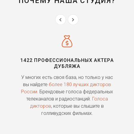
ПОЧЕМУ НАША СТУДИЯ?
Рико Родригес
Just Cause 4 (2018)
Уэйд Уилсон / Дэдпул
Дэдпул 2 (2018)
Иона Майава
Shadow of the Tomb Raider
(2018)
1422 ПРОФЕССИОНАЛЬНЫХ АКТЕРА
ДУБЛЯЖА
Тедж Паркер
ь
У многих есть своя база, но только у нас
П
Форсаж 8 (2017)
го
вы найдете
более 180 лучших дикторов
России.
Брендовые голоса федеральных
Шон Экардт
о
телеканалов и радиостанций.
Голоса
Тоня против всех (2017)
дикторов
, которые вы слышите в
п
голливудских фильмах.
Морган Ю (мужчина)
Prey (2017)