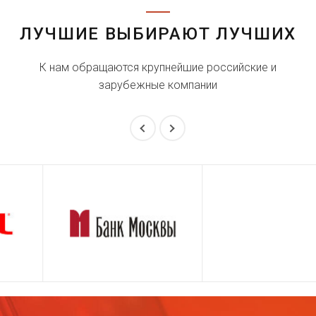
Арно Виктор Дориан
Assassin's Creed: Unity (2014)
ЛУЧШИЕ ВЫБИРАЮТ ЛУЧШИХ
Клейтон Ридделл
К нам обращаются крупнейшие российские и
Мобильник (2014)
зарубежные компании
Командир Нортон
Sunset Overdrive (2014)
Бишоп
Люди Икс: Дни минувшего
будущего (2014)
Роберто
Рио 2 (2014)
Тринидэд "Толстяк"
Гарсия
Ярость (2014)