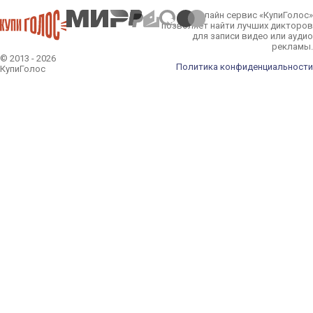
Эмметт Каллен
Онлайн сервис «КупиГолос»
Сумерки. Сага. Рассвет:
позволяет найти лучших дикторов
Часть 2 (2012)
для записи видео или аудио
рекламы.
© 2013 - 2026
Маркус Кейн / Sweet
Политика конфиденциальности
КупиГолос
Tooth
Twisted Metal (2012)
Хэйл Цезарь
Неудержимые 2 (2012)
Отец Луис Гуэрра
Prototype 2 (2012)
Лепрекон
Муви 43 (2012)
Мэтт Уэстон
Код доступа «Кейптаун»