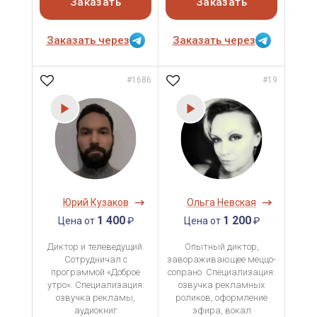
Заказать
Заказать
Заказать через
Заказать через
#1686
#19
Юрий Кузаков
Ольга Невская
1 400
1 200
Цена от
₽
Цена от
₽
Диктор и телеведущий.
Опытный диктор,
Сотрудничал с
завораживающее меццо-
программой «Доброе
сопрано. Специализация:
утро». Специализация:
озвучка рекламных
озвучка рекламы,
роликов, оформление
аудиокниг
эфира, вокал