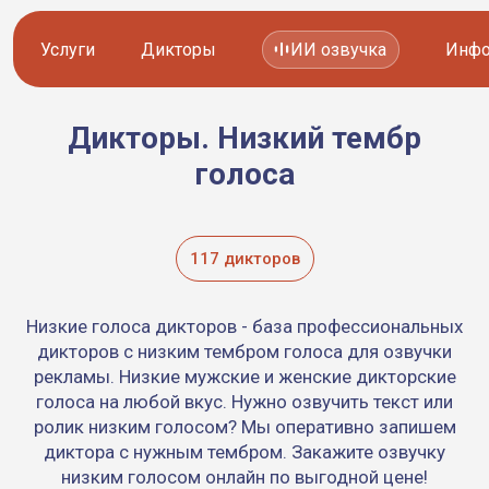
Услуги
Дикторы
ИИ озвучка
Инфо
Дикторы. Низкий тембр
Озвучка видео
Иностранные дикторы
голоса
Работа с аудио
Русские дикторы
Работа с текстом
Актеры озвучки
117 дикторов
Локализация и перевод
Контакты дикторов
Низкие голоса дикторов - база профессиональных
Другие услуги
ИИ голоса
дикторов с низким тембром голоса для озвучки
рекламы. Низкие мужские и женские дикторские
голоса на любой вкус. Нужно озвучить текст или
ролик низким голосом? Мы оперативно запишем
8 800 200-45-51
8 800 200-45-51
диктора с нужным тембром. Закажите озвучку
Заказать звонок
Заказать звонок
низким голосом онлайн по выгодной цене!