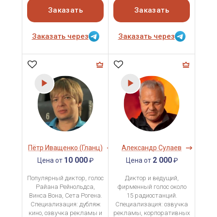
Заказать
Заказать
Заказать через
Заказать через
Пётр Иващенко (Гланц)
Александр Сулаев
10 000
2 000
Цена от
₽
Цена от
₽
Популярный диктор, голос
Диктор и ведущий,
Райана Рейнольдса,
фирменный голос около
Винса Вона, Сета Рогена.
15 радиостанций.
Специализация: дубляж
Специализация: озвучка
кино, озвучка рекламы и
рекламы, корпоративных