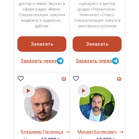
диктор и певец! Звучал в
сценарист и диктор
эфире радио «Вера».
(радио «Романтика»,
Специализация: озвучка
телеканал «Спас»).
видеоигр и аудиокниг,
Специализация: озвучка
дубляж
рекламных роликов
Заказать
Заказать
Заказать через
Заказать через
Владимир Паляница
Михаил Белякович