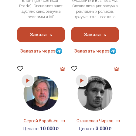
Блант (Дьявол носит
«Россия-1» и Business FM.
Prada). Специализация:
Специализация: озвучка
дубляж кино, озвучка
рекламных роликов,
рекламы и IVR
документального кино
Заказать
Заказать
Заказать через
Заказать через
Сергей Воробьёв
Станислав Чирков
10 000
3 000
Цена от
₽
Цена от
₽