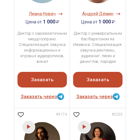
Лиана Новач
Андрей Дёмин
1 000
1 000
Цена от
₽
Цена от
₽
Диктор с харизматичным
Диктор с универсальным
меццо-сопрано.
бас-баритоном из
Специализация: озвучка
Ижевска. Специализация:
информационных и
озвучка рекламы,
игровых аудиороликов,
аудиокниг, песен и
вокал
джинглов, пародии
Заказать
Заказать
Заказать через
Заказать через
#5174
#5255