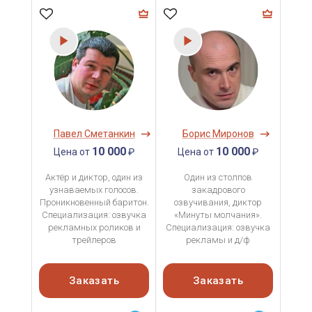
Павел Сметанкин
Борис Миронов
10 000
10 000
Цена от
₽
Цена от
₽
Актёр и диктор, один из
Один из столпов
узнаваемых голосов.
закадрового
Проникновенный баритон.
озвучивания, диктор
Специализация: озвучка
«Минуты молчания».
рекламных роликов и
Специализация: озвучка
трейлеров
рекламы и д/ф
Заказать
Заказать