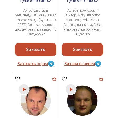
10 000
10 000
Цена от
₽
Цена от
₽
Актёр, диктор и
Артист, режиссёр и
радиоведущий, озвучивал
диктор. Могучий голос
Ривера Уорда (Cyberpunk
Кратоса (God of War).
2077). Специализация:
Специализация: дубляж
дубляж, озвучка видеоигр
кино, озвучка роликов и
и аудиокниг
видеоигр
Заказать
Заказать
Заказать через
Заказать через