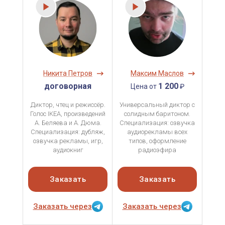
Никита Петров
Максим Маслов
договорная
1 200
Цена от
₽
Диктор, чтец и режиссёр.
Универсальный диктор с
Голос IKEA, произведений
солидным баритоном.
А. Беляева и А. Дюма.
Специализация: озвучка
Специализация: дубляж,
аудиорекламы всех
озвучка рекламы, игр,
типов, оформление
аудиокниг
радиоэфира
Заказать
Заказать
Заказать через
Заказать через