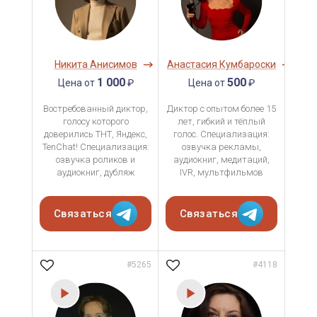
Никита Анисимов
Анастасия Кумбароски
1 000
500
Цена от
₽
Цена от
₽
Востребованный диктор,
Диктор с опытом более 15
голосу которого
лет, гибкий и тёплый
доверились ТНТ, Яндекс,
голос. Специализация:
TenChat! Специализация:
озвучка рекламы,
озвучка роликов и
аудиокниг, медитаций,
аудиокниг, дубляж
IVR, мультфильмов
Связаться
Связаться
#5265
#4118