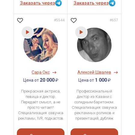
Заказать через
Заказать через
#5544
#657
Сара Окс
Алексей Швалев
20 000
1 000
Цена от
₽
Цена от
₽
Прекрасная актриса,
Профессиональный
певица и диктор.
диктор из Казани с
Передаёт смысл, а не
солидным баритоном.
просто читает!
Специализация: озвучка
Специализация: озвучка
рекламных роликов и
рекламы, IVR, подкастов
презентаций, дубляж