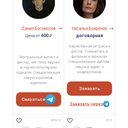
Данил Богомолов
Наталья Боярёнок
400
договорная
Цена от
₽
Характерная актриса и
диктор. Снималась в
фильмах и сериалах.
Театральный артист и
Специализация: дубляж,
диктор, чей голос звучал
озвучка аудио- и
в научно-популярном
видеороликов
подкасте. Специализация:
озвучка роликов,
аудиокниг
Заказать
Связаться
Заказать через
#3612
#13