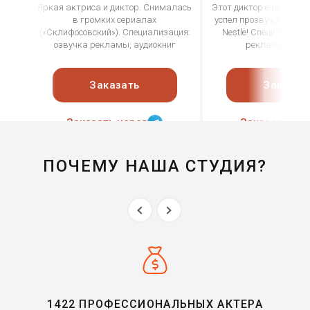
Яркая актриса и диктор. Снималась
Этот диктор ещё совсе
в громких сериалах
успел прозвучать в ро
(«Склифосовский»). Специализация:
Nestle! Специализац
озвучка рекламы, аудиокниг
рекламы, ауди
Заказать
Заказат
Заказать через
Заказать чер
ПОЧЕМУ НАША СТУДИЯ?
1422 ПРОФЕССИОНАЛЬНЫХ АКТЕРА