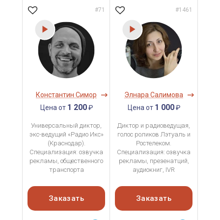
#71
#1461
Константин Симор
Элнара Салимова
1 200
1 000
Цена от
₽
Цена от
₽
Универсальный диктор,
Диктор и радиоведущая,
экс-ведущий «Радио Икс»
голос роликов Лэтуаль и
(Краснодар).
Ростелеком.
Специализация: озвучка
Специализация: озвучка
рекламы, общественного
рекламы, презенатций,
транспорта
аудиокниг, IVR
Заказать
Заказать