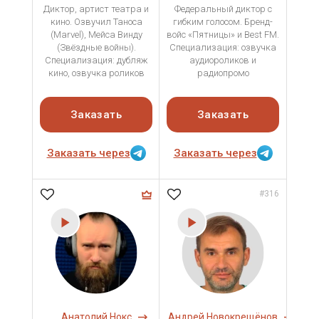
Диктор, артист театра и
Федеральный диктор с
кино. Озвучил Таноса
гибким голосом. Бренд-
(Marvel), Мейса Винду
войс «Пятницы» и Best FM.
(Звёздные войны).
Специализация: озвучка
Специализация: дубляж
аудиороликов и
кино, озвучка роликов
радиопромо
Заказать
Заказать
Заказать через
Заказать через
#316
Анатолий Нокс
Андрей Новокрещёнов