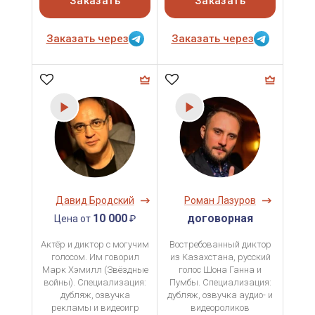
Заказать
Заказать
Заказать через
Заказать через
Давид Бродский
Роман Лазуров
10 000
договорная
Цена от
₽
Актёр и диктор с могучим
Востребованный диктор
голосом. Им говорил
из Казахстана, русский
Марк Хэмилл (Звёздные
голос Шона Ганна и
войны). Специализация:
Пумбы. Специализация:
дубляж, озвучка
дубляж, озвучка аудио- и
рекламы и видеоигр
видеороликов