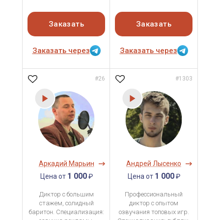
Заказать
Заказать
Заказать через
Заказать через
#26
#1303
Аркадий Марьин
Андрей Лысенко
1 000
1 000
Цена от
₽
Цена от
₽
Диктор с большим
Профессиональный
стажем, солидный
диктор с опытом
баритон. Специализация:
озвучания топовых игр.