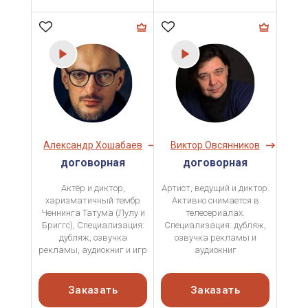
Александр Хошабаев
Виктор Овсянников
договорная
договорная
Актёр и диктор,
Артист, ведущий и диктор.
харизматичный тембр
Активно снимается в
Ченнинга Татума (Лулу и
телесериалах.
Бриггс), Специализация:
Специализация: дубляж,
дубляж, озвучка
озвучка рекламы и
рекламы, аудиокниг и игр
аудиокниг
Заказать
Заказать