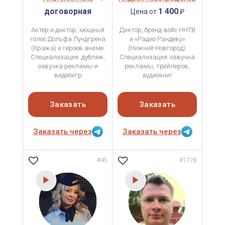
договорная
1 400
Цена от
₽
Актёр и диктор, мощный
Диктор, бренд-войс ННТВ
голос Дольфа Лундгрена
и «Радио Рандеву»
(Кража) и героев аниме.
(Нижний Новгород).
Специализация: дубляж,
Специализация: озвучка
озвучка рекламы и
рекламы, трейлеров,
видеоигр
аудиокниг
Заказать
Заказать
Заказать через
Заказать через
#45
#1728