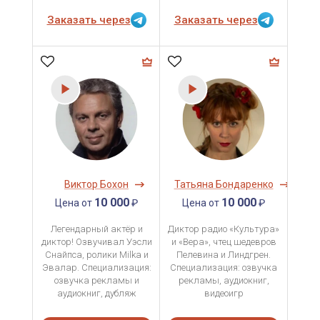
Заказать через
Заказать через
Виктор Бохон
Татьяна Бондаренко
10 000
10 000
Цена от
₽
Цена от
₽
Легендарный актёр и
Диктор радио «Культура»
диктор! Озвучивал Уэсли
и «Вера», чтец шедевров
Снайпса, ролики Milka и
Пелевина и Линдгрен.
Эвалар. Специализация:
Специализация: озвучка
озвучка рекламы и
рекламы, аудиокниг,
аудиокниг, дубляж
видеоигр