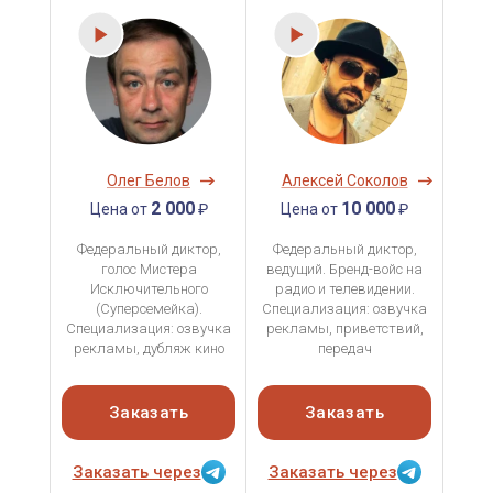
Олег Белов
Алексей Соколов
2 000
10 000
Цена от
₽
Цена от
₽
Федеральный диктор,
Федеральный диктор,
голос Мистера
ведущий. Бренд-войс на
Исключительного
радио и телевидении.
(Суперсемейка).
Специализация: озвучка
Специализация: озвучка
рекламы, приветствий,
рекламы, дубляж кино
передач
Заказать
Заказать
Заказать через
Заказать через