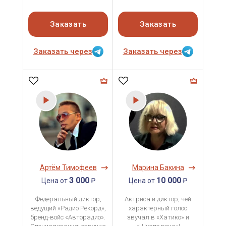
Заказать
Заказать
Заказать через
Заказать через
Артём Тимофеев
Марина Бакина
3 000
10 000
Цена от
₽
Цена от
₽
Федеральный диктор,
Актриса и диктор, чей
ведущий «Радио Рекорд»,
характерный голос
бренд-войс «Авторадио».
звучал в «Хатико» и