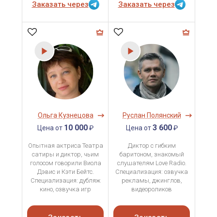
Заказать через
Заказать через
Ольга Кузнецова
Руслан Полянский
10 000
3 600
Цена от
₽
Цена от
₽
Опытная актриса Театра
Диктор с гибким
сатиры и диктор, чьим
баритоном, знакомый
голосом говорили Виола
слушателям Love Radio.
Дэвис и Кэти Бейтс.
Специализация: озвучка
Специализация: дубляж
рекламы, джинглов,
кино, озвучка игр
видеороликов