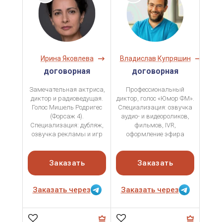
Ирина Яковлева
Владислав Купряшин
договорная
договорная
Замечательная актриса,
Профессиональный
диктор и радиоведущая.
диктор, голос «Юмор ФМ».
Голос Мишель Родригес
Специализация: озвучка
(Форсаж 4).
аудио- и видеороликов,
Специализация: дубляж,
фильмов, IVR,
озвучка рекламы и игр
оформление эфира
Заказать
Заказать
Заказать через
Заказать через