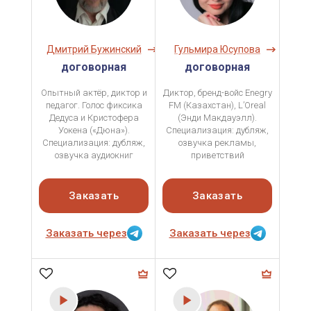
Дмитрий Бужинский
Гульмира Юсупова
договорная
договорная
Опытный актёр, диктор и
Диктор, бренд-войс Enegry
педагог. Голос фиксика
FM (Казахстан), L’Oreal
Дедуса и Кристофера
(Энди Макдауэлл).
Уокена («Дюна»).
Специализация: дубляж,
Специализация: дубляж,
озвучка рекламы,
озвучка аудиокниг
приветствий
Заказать
Заказать
Заказать через
Заказать через