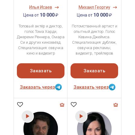
Илья Исаев
Михаил Георгиу
10 000
10 000
Цена от
₽
Цена от
₽
Топовый актёр и диктор,
Потомственный артист и
голос Тома Харди,
опытный диктор. Голос
Джереми Реннера, Омара
Кевина Джеймса.
Си и других кинозвёзд.
Специализация: дубляж,
Специализация: озвучка
озвучка рекламы,
кино и видеоигр
видеоигр, трейлеров
Заказать
Заказать
Заказать через
Заказать через