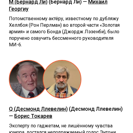
М (Бернард Ли)
(Бернард Ли) —
Михаил
Георгиу
Потомственному актёру, известному по дубляжу
Хеллбоя (Рон Перлман) во второй части «Золотая
армия» и самого Бонда (Джордж Лэзенби), было
поручено озвучить бессменного руководителя
МИ-6.
Q (Десмонд Ллевелин)
(Десмонд Ллевелин)
—
Борис Токарев
Эксперту по гаджетам, не лишённому чувства
юмора, достался неподражаемый голос Энтони