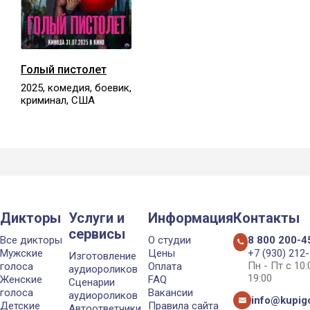
Голый пистолет
2025, комедия, боевик,
криминал, США
Дикторы
Услуги и
Информация
Контакты
сервисы
Все дикторы
О студии
8 800 200-4
Мужские
Цены
+7 (930) 212
Изготовление
Пн - Пт с 10
голоса
Оплата
аудиороликов
19:00
Женские
FAQ
Сценарии
голоса
Вакансии
аудиороликов
info@kupigo
Детские
Правила сайта
Автоответчики