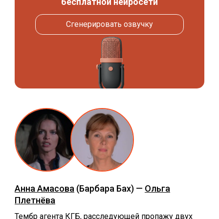
бесплатной нейросети
Сгенерировать озвучку
Анна Амасова
(Барбара Бах) —
Ольга
Плетнёва
Тембр агента КГБ, расследующей пропажу двух