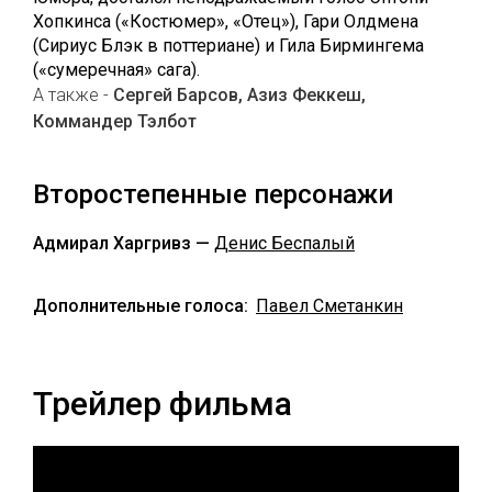
Хопкинса («Костюмер», «Отец»), Гари Олдмена
(Сириус Блэк в поттериане) и Гила Бирмингема
(«сумеречная» сага).
А также -
Сергей Барсов, Азиз Феккеш,
Коммандер Тэлбот
Второстепенные персонажи
Адмирал Харгривз —
Денис Беспалый
Дополнительные голоса:
Павел Сметанкин
Трейлер фильма