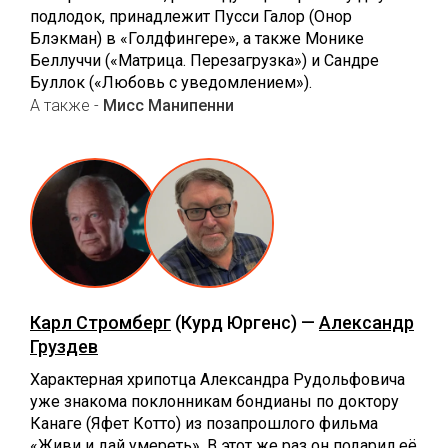
подлодок, принадлежит Пусси Галор (Онор
Блэкман) в «Голдфингере», а также Монике
Беллуччи («Матрица. Перезагрузка») и Сандре
Буллок («Любовь с уведомлением»).
А также -
Мисс Манипенни
Карл Стромберг
(Курд Юргенс) —
Александр
Груздев
Характерная хрипотца Александра Рудольфовича
уже знакома поклонникам бондианы по доктору
Канаге (Яфет Котто) из позапрошлого фильма
«Живи и дай умереть». В этот же раз он подарил её