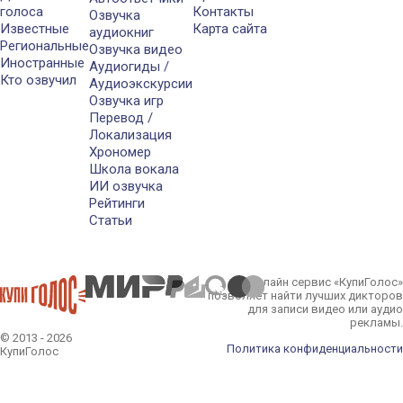
голоса
Контакты
Озвучка
Известные
Карта сайта
аудиокниг
Региональные
Озвучка видео
Иностранные
Аудиогиды /
Кто озвучил
Аудиоэкскурсии
Озвучка игр
Перевод /
Локализация
Хрономер
Школа вокала
ИИ озвучка
Рейтинги
Статьи
Онлайн сервис «КупиГолос»
позволяет найти лучших дикторов
для записи видео или аудио
рекламы.
© 2013 - 2026
Политика конфиденциальности
КупиГолос