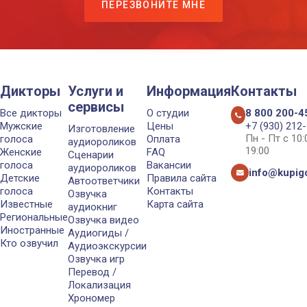
ПЕРЕЗВОНИТЕ МНЕ
Дикторы
Услуги и
Информация
Контакты
сервисы
Все дикторы
О студии
8 800 200-4
Мужские
Цены
+7 (930) 212
Изготовление
Пн - Пт с 10
голоса
Оплата
аудиороликов
19:00
Женские
FAQ
Сценарии
голоса
Вакансии
аудиороликов
info@kupigo
Детские
Правила сайта
Автоответчики
голоса
Контакты
Озвучка
Известные
Карта сайта
аудиокниг
Региональные
Озвучка видео
Иностранные
Аудиогиды /
Кто озвучил
Аудиоэкскурсии
Озвучка игр
Перевод /
Локализация
Хрономер