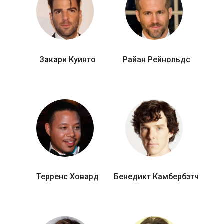
Закари Куинто
Райан Рейнольдс
Терренс Ховард
Бенедикт Камбербэтч