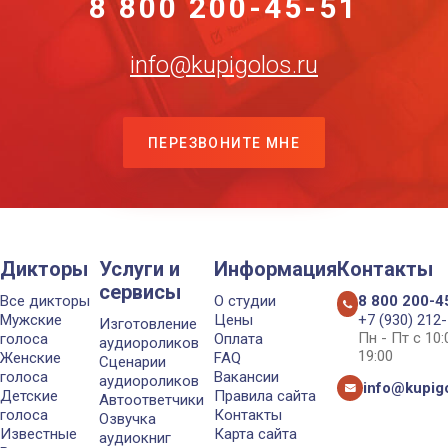
8 800 200-45-51
info@kupigolos.ru
ПЕРЕЗВОНИТЕ МНЕ
Дикторы
Услуги и
Информация
Контакты
сервисы
Все дикторы
О студии
8 800 200-4
Мужские
Цены
+7 (930) 212
Изготовление
Пн - Пт с 10
голоса
Оплата
аудиороликов
19:00
Женские
FAQ
Сценарии
голоса
Вакансии
аудиороликов
info@kupigo
Детские
Правила сайта
Автоответчики
голоса
Контакты
Озвучка
Известные
Карта сайта
аудиокниг