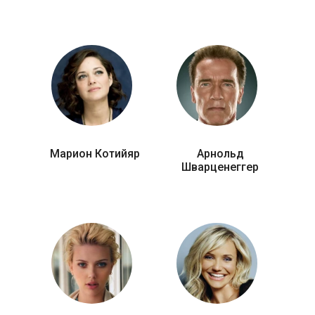
Марион Котийяр
Арнольд
Шварценеггер