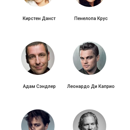
Кирстен Данст
Пенелопа Крус
Адам Сэндлер
Леонардо Ди Каприо