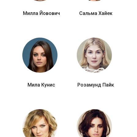
Милла Йовович
Сальма Хайек
Мила Кунис
Розамунд Пайк