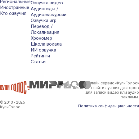
Региональные
Озвучка видео
Иностранные
Аудиогиды /
Кто озвучил
Аудиоэкскурсии
Озвучка игр
Перевод /
Локализация
Хрономер
Школа вокала
ИИ озвучка
Рейтинги
Статьи
Онлайн сервис «КупиГолос»
позволяет найти лучших дикторов
для записи видео или аудио
рекламы.
© 2013 - 2026
Политика конфиденциальности
КупиГолос