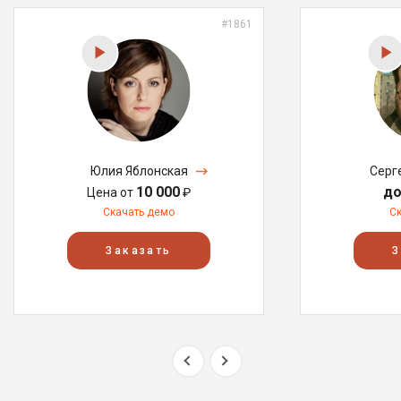
#1861
Юлия Яблонская
Серг
10 000
до
Цена от
₽
Скачать демо
С
Заказать
З