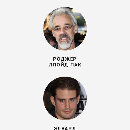
РОДЖЕР
ЛЛОЙД-ПАК
ЭДВАРД