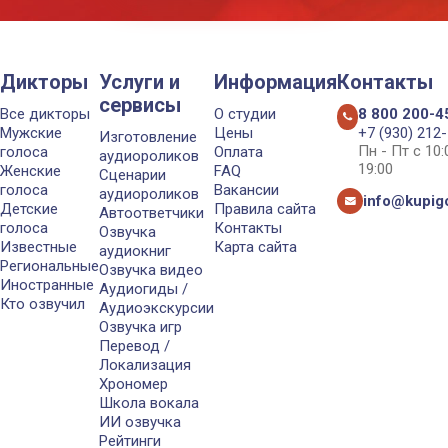
Дикторы
Услуги и
Информация
Контакты
сервисы
Все дикторы
О студии
8 800 200-4
Мужские
Цены
+7 (930) 212
Изготовление
Пн - Пт с 10
голоса
Оплата
аудиороликов
19:00
Женские
FAQ
Сценарии
голоса
Вакансии
аудиороликов
info@kupigo
Детские
Правила сайта
Автоответчики
голоса
Контакты
Озвучка
Известные
Карта сайта
аудиокниг
Региональные
Озвучка видео
Иностранные
Аудиогиды /
Кто озвучил
Аудиоэкскурсии
Озвучка игр
Перевод /
Локализация
Хрономер
Школа вокала
ИИ озвучка
Рейтинги