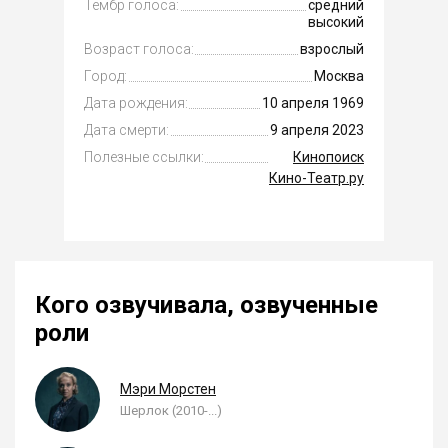
Тембр голоса:
средний
высокий
Возраст голоса:
взрослый
Город:
Москва
Дата рождения:
10 апреля 1969
Дата смерти:
9 апреля 2023
Полезные ссылки:
Кинопоиск
Кино-Театр.ру
Кого озвучивала, озвученные
роли
Мэри Морстен
Шерлок (2010-...)