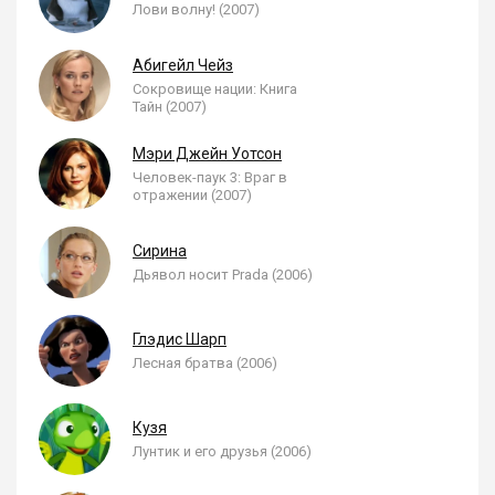
Лови волну! (2007)
Абигейл Чейз
Сокровище нации: Книга
Тайн (2007)
Мэри Джейн Уотсон
Человек-паук 3: Враг в
отражении (2007)
Сирина
Дьявол носит Prada (2006)
Глэдис Шарп
Лесная братва (2006)
Кузя
Лунтик и его друзья (2006)