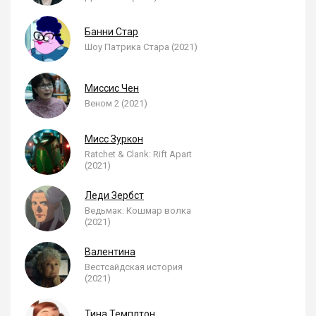
Банни Стар
Шоу Патрика Стара (2021)
Миссис Чен
Веном 2 (2021)
Мисс Зуркон
Ratchet & Clank: Rift Apart
(2021)
Леди Зербст
Ведьмак: Кошмар волка
(2021)
Валентина
Вестсайдская история
(2021)
Тина Темплтон