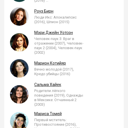
(2016)
...
Роуз Бирн
Люди Икс: Апокалипсис
(2016), Шпион (2015)
Мэри Джейн Уотсон
Человек-паук 3: Враг в
отражении (2007), Человек-
паук 2 (2004), Человек-паук
(2002)
Марион Котийяр
Вечно молодой (2017),
Кредо убийцы (2016)
Сальма Хайек
Родители лёгкого
поведения (2019), Однажды
в Мексике: Отчаянный 2
(2003)
Мариса Томей
Первый мститель:
Противостояние (2016),