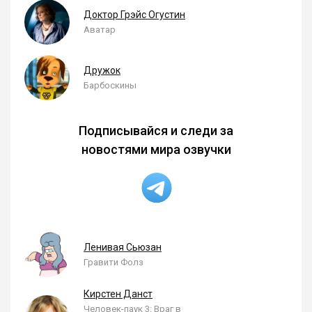
Доктор Грэйс Огустин
Аватар
Дружок
Барбоскины
Подписывайся и следи за
новостями мира озвучки
Ленивая Сьюзан
Гравити Фолз
Кирстен Данст
Человек-паук 3: Враг в