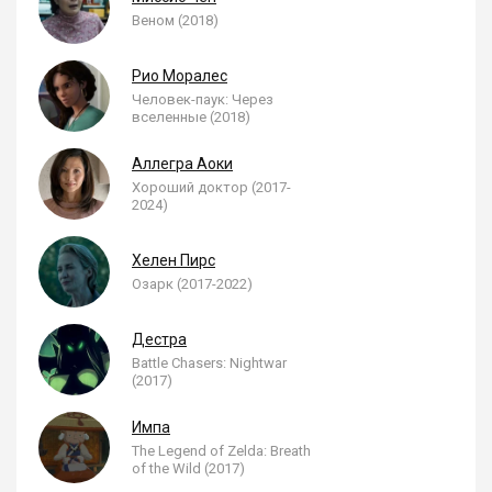
Веном (2018)
Рио Моралес
Человек-паук: Через
вселенные (2018)
Аллегра Аоки
Хороший доктор (2017-
2024)
Хелен Пирс
Озарк (2017-2022)
Дестра
Battle Chasers: Nightwar
(2017)
Импа
The Legend of Zelda: Breath
of the Wild (2017)