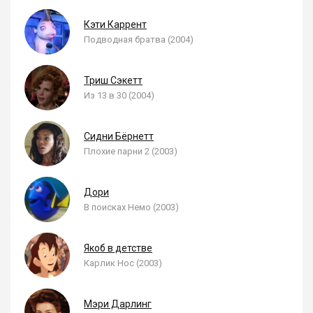
Кэти Каррент
Подводная братва (2004)
Триш Сэкетт
Из 13 в 30 (2004)
Сидни Бёрнетт
Плохие парни 2 (2003)
Дори
В поисках Немо (2003)
Якоб в детстве
Карлик Нос (2003)
Мэри Дарлинг