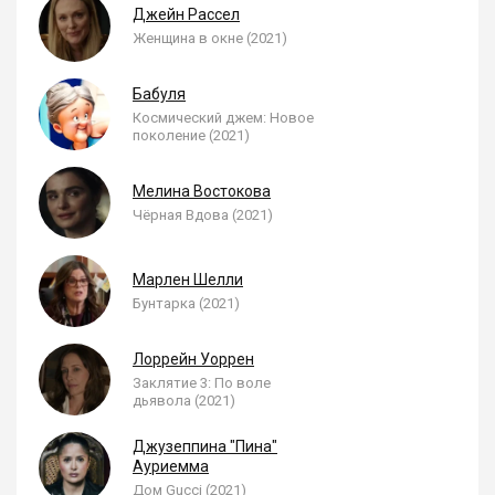
Джейн Рассел
Женщина в окне (2021)
Бабуля
Космический джем: Новое
поколение (2021)
Мелина Востокова
Чёрная Вдова (2021)
Марлен Шелли
Бунтарка (2021)
Лоррейн Уоррен
Заклятие 3: По воле
дьявола (2021)
Джузеппина "Пина"
Ауриемма
Дом Gucci (2021)