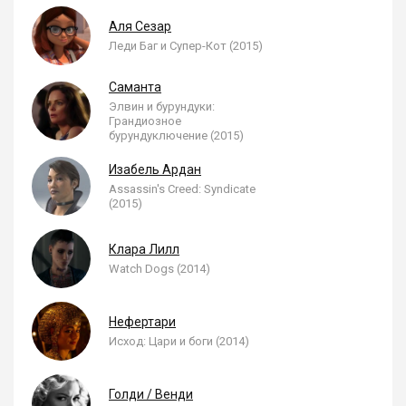
Аля Сезар
Леди Баг и Супер-Кот (2015)
Саманта
Элвин и бурундуки:
Грандиозное
бурундуключение (2015)
Изабель Ардан
Assassin's Creed: Syndicate
(2015)
Клара Лилл
Watch Dogs (2014)
Нефертари
Исход: Цари и боги (2014)
Голди / Венди