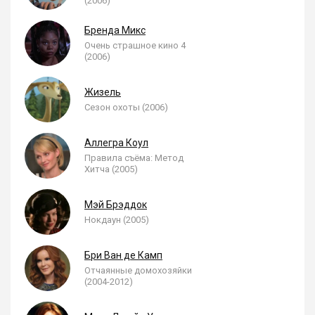
(2006)
Бренда Микс
Очень страшное кино 4
(2006)
Жизель
Сезон охоты (2006)
Аллегра Коул
Правила съёма: Метод
Хитча (2005)
Мэй Брэддок
Нокдаун (2005)
Бри Ван де Камп
Отчаянные домохозяйки
(2004-2012)