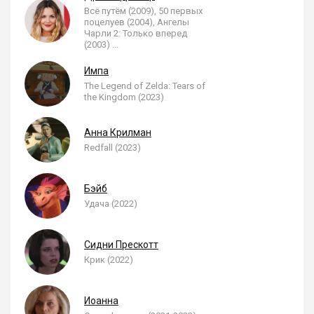
Всё путём (2009), 50 первых
поцелуев (2004), Ангелы
Чарли 2: Только вперед
(2003)
...
Импа
The Legend of Zelda: Tears of
the Kingdom (2023)
Анна Крилман
Redfall (2023)
Бэйб
Удача (2022)
Сидни Прескотт
Крик (2022)
Иоанна