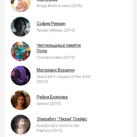
Angry Birds в кино (2016)
София Риккин
Кредо убийцы (2016)
Чистильщица памяти
Пола
Головоломка (2015)
Матриарх Воразун
StarCraft II: Legacy of the Void
(2015)
Рейна Боянова
Шпион (2015)
Элизабет "Лиззи" Грейвс
Everybody’s Gone to the
Rapture (2015)