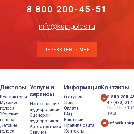
8 800 200-45-51
info@kupigolos.ru
ПЕРЕЗВОНИТЕ МНЕ
Дикторы
Услуги и
Информация
Контакты
сервисы
Все дикторы
О студии
8 800 200-4
Мужские
Цены
+7 (930) 212
Изготовление
Пн - Пт с 10
голоса
Оплата
аудиороликов
19:00
Женские
FAQ
Сценарии
голоса
Вакансии
аудиороликов
info@kupigo
Детские
Правила сайта
Автоответчики
голоса
Контакты
Озвучка