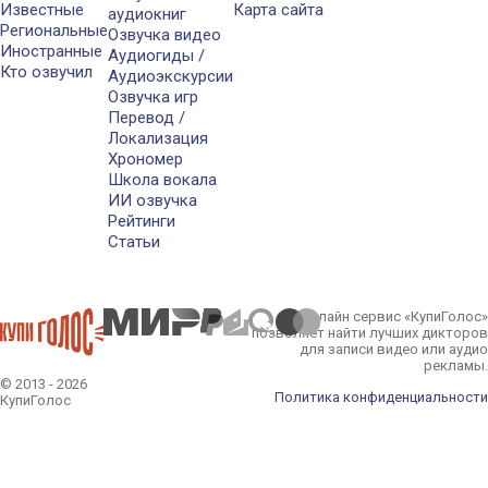
Известные
Карта сайта
аудиокниг
Региональные
Озвучка видео
Иностранные
Аудиогиды /
Кто озвучил
Аудиоэкскурсии
Озвучка игр
Перевод /
Локализация
Хрономер
Школа вокала
ИИ озвучка
Рейтинги
Статьи
Онлайн сервис «КупиГолос»
позволяет найти лучших дикторов
для записи видео или аудио
рекламы.
© 2013 - 2026
Политика конфиденциальности
КупиГолос