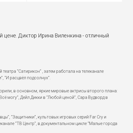
 цене. Диктор Ирина Виленкина - отличный
театра “Сатирикон” , затем работала на телеканале
, “И расцвёл подсолнух”.
орили, в основном, яркие мировые актрисы второго плана:
сё могу”, Дейл Дикки в “Любой ценой”, Сара Вудворд в
цы”, “Защитники”, культовых игровых серий Far Cry и
леканале “ТВ Центр”, в документальном цикле “Малые города