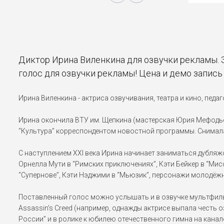
Диктор Ирина Виленкина для озвучки рекламы. 
голос для озвучки рекламы! Цена и демо запись
Ирина Виленкина - актриса озвучивания, театра и кино, педа
Ирина окончила ВТУ им. Щепкина (мастерская Юрия Мефодьеви
“Культура” корреспондентом новостной программы. Снималась
С наступлением XXI века Ирина начинает заниматься дубляж
Орнелла Мути в “Римских приключениях”, Кэти Бейкер в “Мисс
“Супернове”, Кэти Нэджими в “Мьюзик”, персонажи молодёжн
Поставленный голос можно услышать и в озвучке мультфильмов
Assassin’s Creed (например, однажды актрисе выпала честь о
России” и в ролике к юбилею отечественного гимна на канал