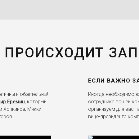
 ПРОИСХОДИТ ЗА
ЕСЛИ ВАЖНО З
тичны и обаятельны!
Иногда необходимо за
ир Еремин
, который
сотрудника вашей ко
и Хопкинса, Микки
организуем для вас т
теров.
вице-президента комп