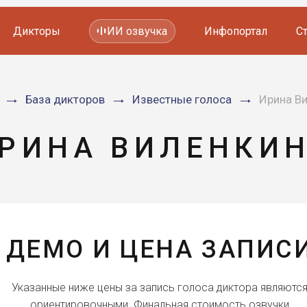
Дикторы
ИИ озвучка
Инфопортал
С
Фильмов и сериалов
База дикторов
Известные голоса
Ирина В
Мультфильмов
YouTube каналов
Видеорекламы
РИНА ВИЛЕНКИ
ДЕМО И ЦЕНА ЗАПИС
Указанные ниже цены за запись голоса диктора являютс
ориентировочными. Финальная стоимость озвучки