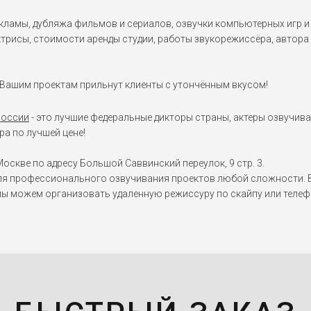
ламы, дубляжа фильмов и сериалов, озвучки компьютерных игр и 
рисы, стоимости аренды студии, работы звукорежиссёра, автора т
 Вашим проектам прильнут клиенты с утончённым вкусом!
России
- это лучшие федеральные дикторы страны, актеры озвучива
а по лучшей цене!
оскве по адресу Большой Саввинский переулок, 9 стр. 3.
я профессионального озвучивания проектов любой сложности. Вы
мы можем организовать удаленную режиссуру по скайпу или телеф