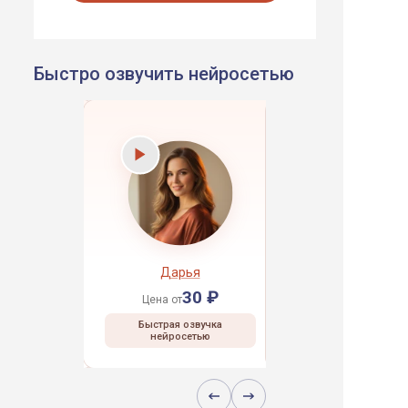
Быстро озвучить нейросетью
рей
Дарья
Даниил
30 ₽
30 ₽
30 ₽
Цена от
Цена от
 озвучка
Быстрая озвучка
Быстрая озвучка
сетью
нейросетью
нейросетью