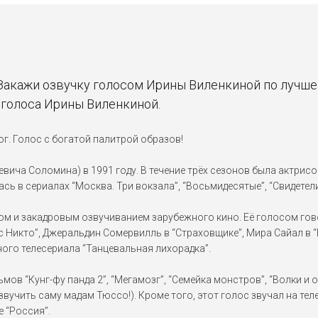
Закажи озвучку голосом Ирины Виленкиной по лучшей
 голоса Ирины Виленкиной.
гог. Голос с богатой палитрой образов!
ча Соломина) в 1991 году. В течение трёх сезонов была актрисой 
 в сериалах “Москва. Три вокзала”, “Восьмидесятые”, “Свидетели”
ом и закадровым озвучиванием зарубежного кино. Её голосом гов
 Никто”, Джеральдин Сомервилль в “Страховщике”, Мира Сайал в “В
ого телесериала “Танцевальная лихорадка”.
 “Кунг-фу панда 2”, “Мегамозг”, “Семейка монстров”, “Волки и ов
звучить саму мадам Тюссо!). Кроме того, этот голос звучал на те
е “Россия”.