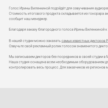
Голос Ирины Виленкиной подойдёт для озвучивания аудиорек
Стоимость итогового продукта складывается из гонорара акт
сообщит наш менеджер.
Благодаря заказу благородного голоса Ирины Виленкиной к
В нашей студии можно заказать
самых известных дикторов 
Озвучьте свой рекламный ролик голосом знаменитого диктор
Мы записываем дикторов без посредников в своей студии в М
Наша студия оснащена всем необходимым оборудованием дл
контролировать весь процесс. Для заказчиков из регионов 