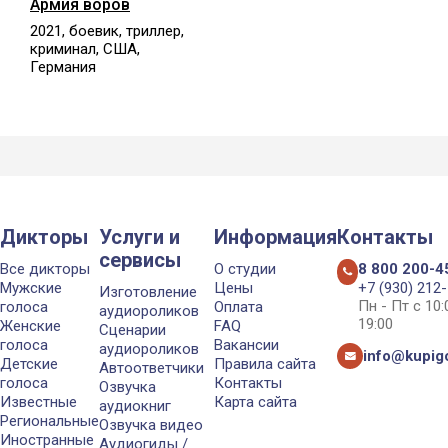
Армия воров
2021, боевик, триллер,
криминал, США,
Германия
Дикторы
Услуги и
Информация
Контакты
сервисы
Все дикторы
О студии
8 800 200-4
Мужские
Цены
+7 (930) 212
Изготовление
Пн - Пт с 10
голоса
Оплата
аудиороликов
19:00
Женские
FAQ
Сценарии
голоса
Вакансии
аудиороликов
info@kupigo
Детские
Правила сайта
Автоответчики
голоса
Контакты
Озвучка
Известные
Карта сайта
аудиокниг
Региональные
Озвучка видео
Иностранные
Аудиогиды /