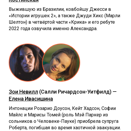
Выжившую из Бразилии, ковбойшу Джесси в
«Истории игрушек 2», а также Джуди Хикс (Марли
Шелтон) в четвёртой части «Крика» и его ребуте
2022 года озвучила именно Александра.
Зои Невилл
(Салли Ричардсон-Уитфилд) —
Елена Ивасишина
Интонации Розарио Доусон, Кейт Хадсон, Софии
Майлс и Марисы Томей (роль Мэй Паркер из
сольников о Человеке-Пауке) приобрела супруга
Роберта, погибшая во время хаотичной эвакуации.