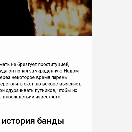
мать не брезгует проституцией,
куда он попал за украденную Недом
Через некоторое время парень
регонять скот, но вскоре выясняет,
ри одурачивать путников, чтобы их
нь впоследствии известного
 история банды