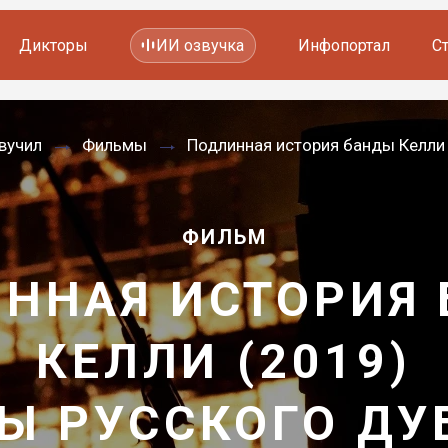
Дикторы
ИИ озвучка
Инфопортал
С
Фильмов и сериалов
вучил
Фильмы
Подлинная история банды Келли
Мультфильмов
YouTube каналов
Видеорекламы
ФИЛЬМ
ННАЯ ИСТОРИЯ
КЕЛЛИ (2019)
Ы РУССКОГО Д
—