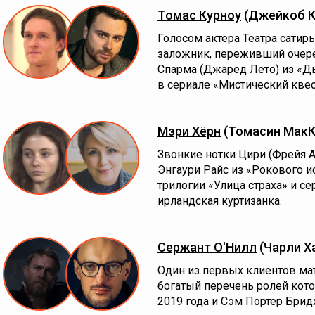
Томас Курноу
(Джейкоб К
Голосом актёра Театра сатир
заложник, переживший очере
Спарма (Джаред Лето) из «Дь
в сериале «Мистический квес
Мэри Хёрн
(Томасин МакК
Звонкие нотки Цири (Фрейя А
Энгаури Райс из «Рокового 
трилогии «Улица страха» и с
ирландская куртизанка.
Сержант О'Нилл
(Чарли Х
Один из первых клиентов ма
богатый перечень ролей кот
2019 года и Сэм Портер Бридж