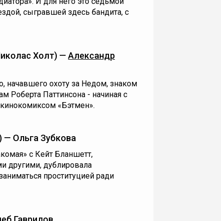
диатора». И для него это седьмой
здой, сыгравшей здесь бандита, с
иколас Холт) —
Александр
, начавшего охоту за Недом, знаком
м Роберта Паттинсона - начиная с
я кинокомиксом «Бэтмен».
) — Ольга Зубкова
акомая» с Кейт Бланшетт,
и другими, дублировала
заниматься проституцией ради
леб Гаврилов