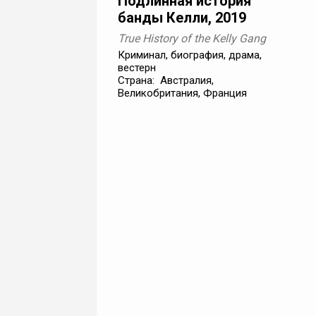
Подлинная история
банды Келли, 2019
True History of the Kelly Gang
Криминал, биография, драма,
вестерн
Страна: Австралия,
Великобритания, Франция