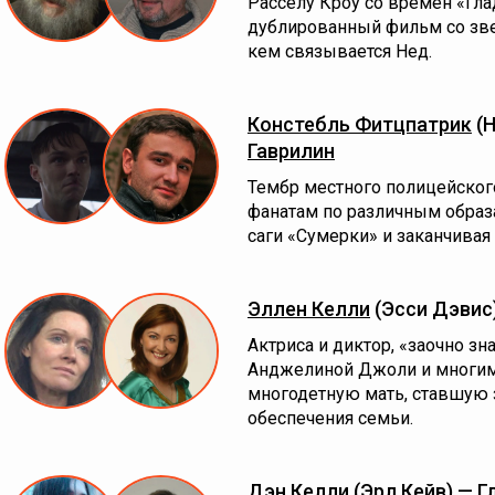
Расселу Кроу со времён «Гла
дублированный фильм со зве
кем связывается Нед.
Констебль Фитцпатрик
(Н
Гаврилин
Тембр местного полицейского
фанатам по различным образа
саги «Сумерки» и заканчива
Эллен Келли
(Эсси Дэвис
Актриса и диктор, «заочно зн
Анджелиной Джоли и многим
многодетную мать, ставшую 
обеспечения семьи.
Дэн Келли
(Эрл Кейв) —
Г