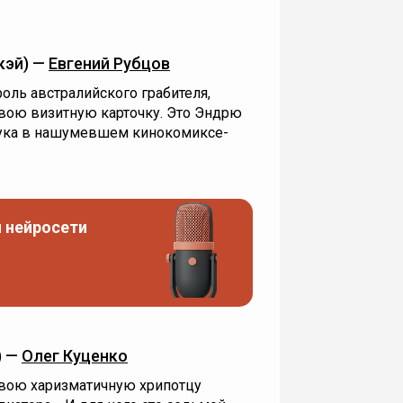
кэй) —
Евгений Рубцов
роль австралийского грабителя,
вою визитную карточку. Это Эндрю
аука в нашумевшем кинокомиксе-
 нейросети
) —
Олег Куценко
свою харизматичную хрипотцу