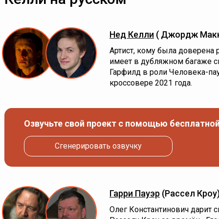
Нед Келли
( Джордж Мак
Артист, кому была доверена 
имеет в дубляжном багаже с
Гарфилд в роли Человека-п
кроссовере 2021 года.
Озвучьте свой проект с помощью бесплатной
Сгенерировать озвучку
Гарри Пауэр
(Рассел Кроу
Олег Константинович дарит 