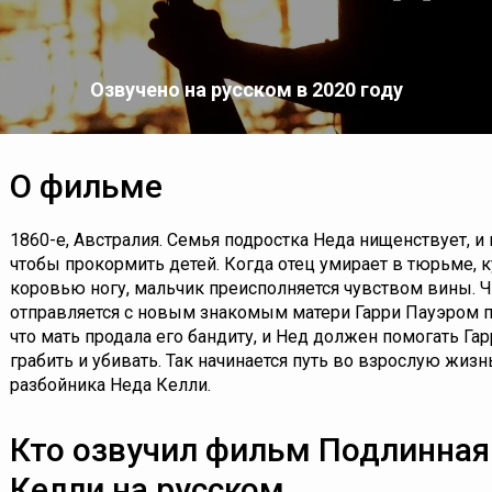
Озвучено на русском в 2020 году
О фильме
1860-е, Австралия. Семья подростка Неда нищенствует, и 
чтобы прокормить детей. Когда отец умирает в тюрьме, 
коровью ногу, мальчик преисполняется чувством вины. 
отправляется с новым знакомым матери Гарри Пауэром пе
что мать продала его бандиту, и Нед должен помогать Гар
грабить и убивать. Так начинается путь во взрослую жиз
разбойника Неда Келли.
Кто озвучил фильм Подлинная
Келли на русском