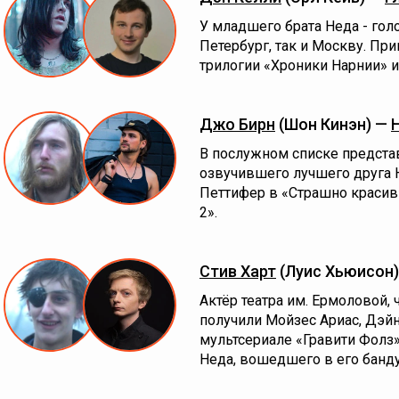
У младшего брата Неда - гол
Петербург, так и Москву. Пр
трилогии «Хроники Нарнии» и
Джо Бирн
(Шон Кинэн) —
В послужном списке представ
озвучившего лучшего друга 
Петтифер в «Страшно красив»
2».
Стив Харт
(Луис Хьюисон
Актёр театра им. Ермоловой,
получили Мойзес Ариас, Дэй
мультсериале «Гравити Фолз»
Неда, вошедшего в его банду