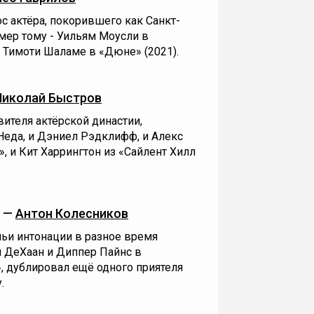
ос актёра, покорившего как Санкт-
имер тому - Уильям Моусли в
 Тимоти Шаламе в «Дюне» (2021).
Николай Быстров
ителя актёрской династии,
Неда, и Дэниел Рэдклифф, и Алекс
, и Кит Харрингтон из «Сайлент Хилл
) —
Антон Колесников
 чьи интонации в разное время
н ДеХаан и Диппер Пайнс в
, дублировал ещё одного приятеля
.