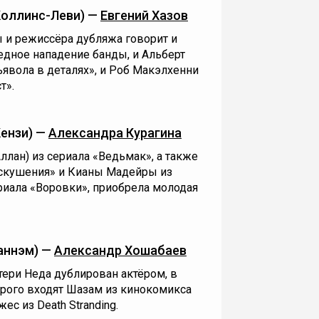
оллинс-Леви) —
Евгений Хазов
ы и режиссёра дубляжа говорит и
дное нападение банды, и Альберт
явола в деталях», и Роб Макэлхенни
т».
ензи) —
Александра Курагина
ллан) из сериала «Ведьмак», а также
искушения» и Кианы Мадейры из
ериала «Воровки», приобрела молодая
аннэм) —
Александр Хошабаев
тери Неда дублирован актёром, в
орого входят Шазам из кинокомикса
ес из Death Stranding.