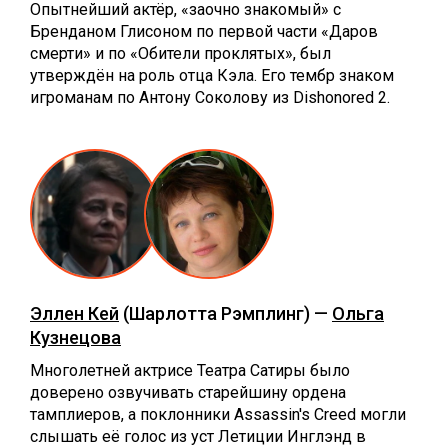
Опытнейший актёр, «заочно знакомый» с
Бренданом Глисоном по первой части «Даров
смерти» и по «Обители проклятых», был
утверждён на роль отца Кэла. Его тембр знаком
игроманам по Антону Соколову из Dishonored 2.
Эллен Кей
(Шарлотта Рэмплинг) —
Ольга
Кузнецова
Многолетней актрисе Театра Сатиры было
доверено озвучивать старейшину ордена
тамплиеров, а поклонники Assassin's Creed могли
слышать её голос из уст Летиции Инглэнд в