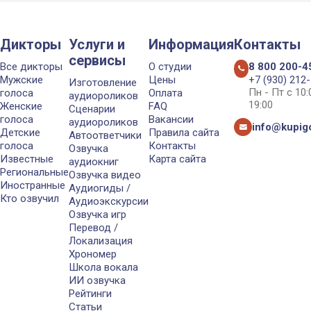
Дикторы
Услуги и
Информация
Контакты
сервисы
Все дикторы
О студии
8 800 200-4
Мужские
Цены
+7 (930) 212
Изготовление
Пн - Пт с 10
голоса
Оплата
аудиороликов
19:00
Женские
FAQ
Сценарии
голоса
Вакансии
аудиороликов
info@kupigo
Детские
Правила сайта
Автоответчики
голоса
Контакты
Озвучка
Известные
Карта сайта
аудиокниг
Региональные
Озвучка видео
Иностранные
Аудиогиды /
Кто озвучил
Аудиоэкскурсии
Озвучка игр
Перевод /
Локализация
Хрономер
Школа вокала
ИИ озвучка
Рейтинги
Статьи