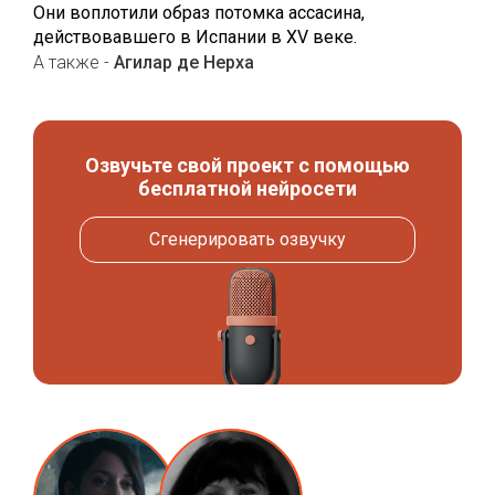
Они воплотили образ потомка ассасина,
действовавшего в Испании в XV веке.
А также -
Агилар де Нерха
Озвучьте свой проект с помощью
бесплатной нейросети
Сгенерировать озвучку