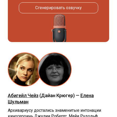
Сгенерировать озвучку
Абигейл Чейз
(Дайан Крюгер) —
Елена
Шульман
Архивариусу достались знаменитые интонации
киногероинь Джулии Робертс, Майи Рудольф,