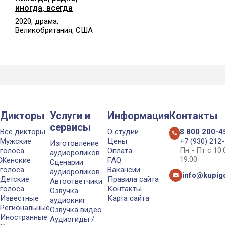
иногда, всегда
2020, драма,
Великобритания, США
Дикторы
Услуги и
Информация
Контакты
сервисы
Все дикторы
О студии
8 800 200-4
Мужские
Цены
+7 (930) 212
Изготовление
Пн - Пт с 10
голоса
Оплата
аудиороликов
19:00
Женские
FAQ
Сценарии
голоса
Вакансии
аудиороликов
info@kupigo
Детские
Правила сайта
Автоответчики
голоса
Контакты
Озвучка
Известные
Карта сайта
аудиокниг
Региональные
Озвучка видео
Иностранные
Аудиогиды /