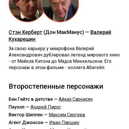
Стэн Херберт
(Дон МакМанус) —
Валерий
Кухарешин
За свою карьеру у микрофона Валерий
Александрович дублировал легенд мирового кино
- от Майкла Китона до Мадса Миккельсена. Его
персонаж в этом фильме - коллега Абигейл.
Второстепенные персонажи
Бен Гейтс в детстве —
Айказ Саркисян
Пауэлл —
Андрей Пирог
Виктор Шиппен —
Максим Сергеев
Агент Джонсон —
Иван Паршин