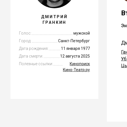
В
ДМИТРИЙ
ГРАНКИН
Эн
Голос:
мужской
Город:
Санкт-Петербург
Дм
Дата рождения:
11 января 1977
Га
Дата смерти:
12 августа 2025
Уб
Полезные ссылки:
Кинопоиск
Цы
Кино-Театр.ру