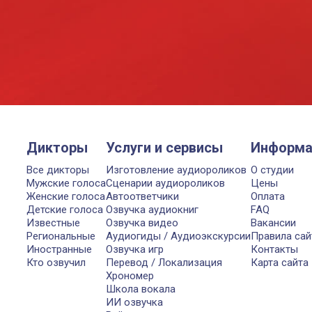
Дикторы
Услуги и сервисы
Информа
Все дикторы
Изготовление аудиороликов
О студии
Мужские голоса
Сценарии аудиороликов
Цены
Женские голоса
Автоответчики
Оплата
Детские голоса
Озвучка аудиокниг
FAQ
Известные
Озвучка видео
Вакансии
Региональные
Аудиогиды / Аудиоэкскурсии
Правила сай
Иностранные
Озвучка игр
Контакты
Кто озвучил
Перевод / Локализация
Карта сайта
Хрономер
Школа вокала
ИИ озвучка