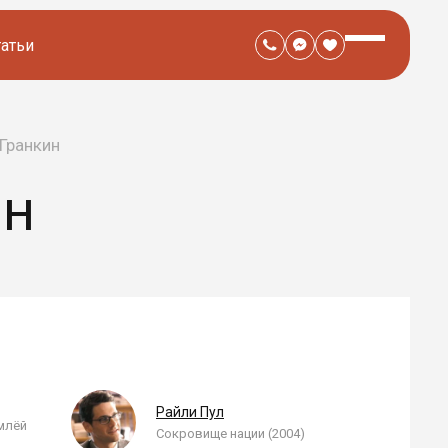
татьи
Гранкин
ИН
Райли Пул
млёй
Сокровище нации (2004)