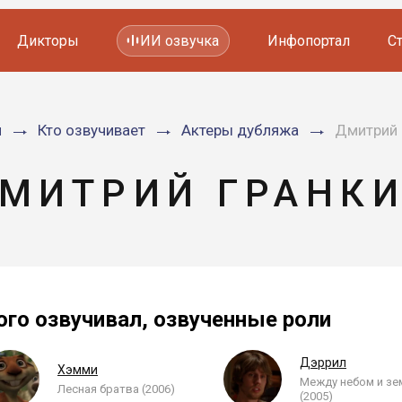
Дикторы
ИИ озвучка
Инфопортал
С
Фильмов и сериалов
я
Кто озвучивает
Актеры дубляжа
Дмитрий 
Мультфильмов
YouTube каналов
Видеорекламы
МИТРИЙ ГРАНК
ого озвучивал, озвученные роли
Дэррил
Хэмми
Между небом и зе
Лесная братва (2006)
(2005)