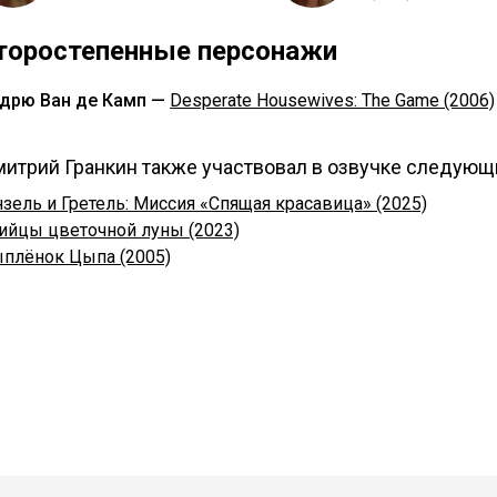
торостепенные персонажи
дрю Ван де Камп —
Desperate Housewives: The Game (2006)
итрий Гранкин также участвовал в озвучке следующ
нзель и Гретель: Миссия «Спящая красавица» (2025)
ийцы цветочной луны (2023)
плёнок Цыпа (2005)