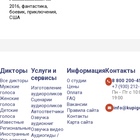
2016, фантастика,
боевик, приключения,
США
Дикторы
Услуги и
Информация
Контакты
сервисы
Все дикторы
О студии
8 800 200-4
Мужские
Цены
+7 (930) 212
Изготовление
Пн - Пт с 10
голоса
Оплата
аудиороликов
19:00
Женские
FAQ
Сценарии
голоса
Вакансии
аудиороликов
info@kupigo
Детские
Правила сайта
Автоответчики
голоса
Контакты
Озвучка
Известные
Карта сайта
аудиокниг
Региональные
Озвучка видео
Иностранные
Аудиогиды /
Кто озвучил