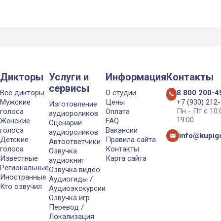
Дикторы
Услуги и
Информация
Контакты
сервисы
Все дикторы
О студии
8 800 200-4
Мужские
Цены
+7 (930) 212
Изготовление
Пн - Пт с 10
голоса
Оплата
аудиороликов
19:00
Женские
FAQ
Сценарии
голоса
Вакансии
аудиороликов
info@kupigo
Детские
Правила сайта
Автоответчики
голоса
Контакты
Озвучка
Известные
Карта сайта
аудиокниг
Региональные
Озвучка видео
Иностранные
Аудиогиды /
Кто озвучил
Аудиоэкскурсии
Озвучка игр
Перевод /
Локализация