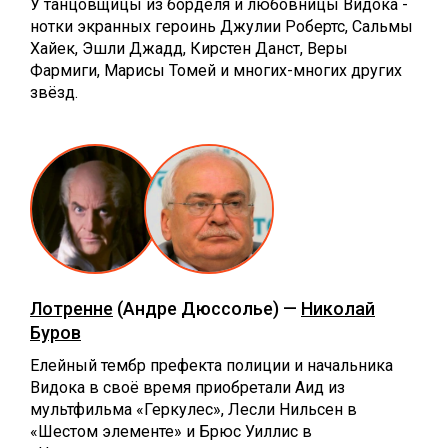
У танцовщицы из борделя и любовницы Видока -
нотки экранных героинь Джулии Робертс, Сальмы
Хайек, Эшли Джадд, Кирстен Данст, Веры
Фармиги, Марисы Томей и многих-многих других
звёзд.
Лотренне
(Андре Дюссолье) —
Николай
Буров
Елейный тембр префекта полиции и начальника
Видока в своё время приобретали Аид из
мультфильма «Геркулес», Лесли Нильсен в
«Шестом элементе» и Брюс Уиллис в