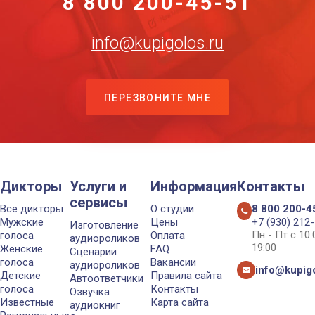
8 800 200-45-51
info@kupigolos.ru
ПЕРЕЗВОНИТЕ МНЕ
Дикторы
Услуги и
Информация
Контакты
сервисы
Все дикторы
О студии
8 800 200-4
Мужские
Цены
+7 (930) 212
Изготовление
Пн - Пт с 10
голоса
Оплата
аудиороликов
19:00
Женские
FAQ
Сценарии
голоса
Вакансии
аудиороликов
info@kupigo
Детские
Правила сайта
Автоответчики
голоса
Контакты
Озвучка
Известные
Карта сайта
аудиокниг