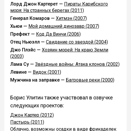
Лорд Джон Картерет —
Пираты Карибского
моря: На странных берегах (2011)
Генерал Комаров —
Хитмэн (2007)
Хьюи —
Мой домашний динозавр (2007)
Префект —
Код Да Винчи (2006)
Отец Ньюэлл —
Свидание со звездой (2004)
Джо Плэйс —
Хозяин морей: На краю Земли
(2003)
Лама Су —
Звёздные войны: Атака клонов (2002)
Левине —
Видок (2001)
Мужчина на заправке —
Багровые реки (2000)
Борис Улитин также участвовал в озвучке
следующих проектов:
Джон Картер (2012)
Пастырь (2011)
Облачно, возможны осадки в виде фрикаделек