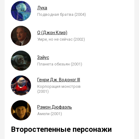
Лука
Подводная братва (2004)
Q (Джон Клиз)
Умри, но не сейчас (2002)
Зэйус
Планета обезьян (2001)
Генри Дж. Водоног III
Корпорация монстров
(2001)
Рэмон Дюфаэль
Амели (2001)
Второстепенные персонажи