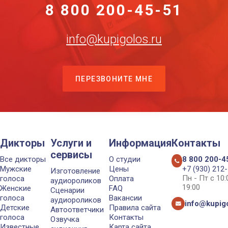
8 800 200-45-51
info@kupigolos.ru
ПЕРЕЗВОНИТЕ МНЕ
Дикторы
Услуги и
Информация
Контакты
сервисы
Все дикторы
О студии
8 800 200-4
Мужские
Цены
+7 (930) 212
Изготовление
Пн - Пт с 10
голоса
Оплата
аудиороликов
19:00
Женские
FAQ
Сценарии
голоса
Вакансии
аудиороликов
info@kupigo
Детские
Правила сайта
Автоответчики
голоса
Контакты
Озвучка
Известные
Карта сайта