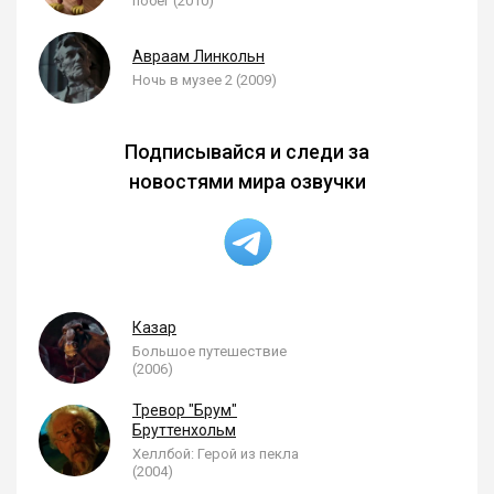
побег (2010)
Авраам Линкольн
Ночь в музее 2 (2009)
Подписывайся и следи за
новостями мира озвучки
Казар
Большое путешествие
(2006)
Тревор "Брум"
Бруттенхольм
Хеллбой: Герой из пекла
(2004)