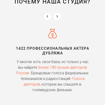
ПОЧЕМУ НАША СТУДИЯ?
1422 ПРОФЕССИОНАЛЬНЫХ АКТЕРА
ДУБЛЯЖА
ь
У многих есть своя база, но только у нас
П
го
вы найдете
более 180 лучших дикторов
России.
Брендовые голоса федеральных
о
телеканалов и радиостанций.
Голоса
дикторов
, которые вы слышите в
п
голливудских фильмах.