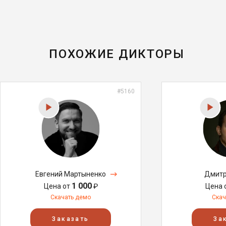
ПОХОЖИЕ ДИКТОРЫ
#5160
Евгений Мартыненко
Дмитр
1 000
Цена от
₽
Цена 
Скачать демо
Скач
Заказать
За