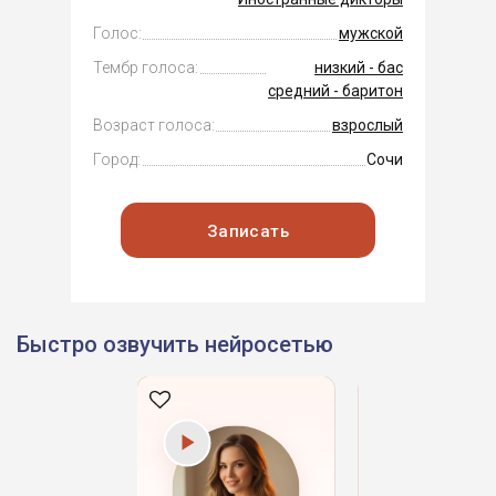
Голос:
мужской
Тембр голоса:
низкий - бас
средний - баритон
Возраст голоса:
взрослый
Город:
Сочи
Записать
Быстро озвучить нейросетью