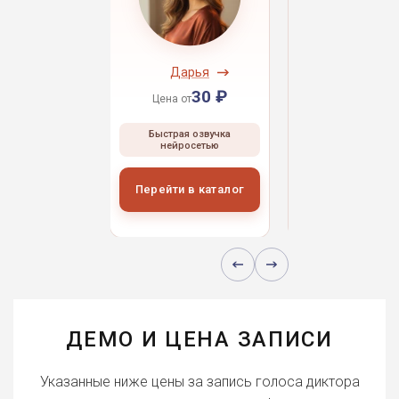
ндрей
Дарья
Даниил
30 ₽
30 ₽
30 
 от
Цена от
Цена от
ая озвучка
Быстрая озвучка
Быстрая озвуч
росетью
нейросетью
нейросетью
и в каталог
Перейти в каталог
Перейти в кат
ДЕМО И ЦЕНА ЗАПИСИ
Указанные ниже цены за запись голоса диктора