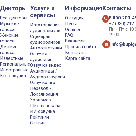
Дикторы
Услуги и
Информация
Контакты
сервисы
Все дикторы
О студии
8 800 200-4
Мужские
Цены
+7 (930) 212
Изготовление
Пн - Пт с 10
голоса
Оплата
аудиороликов
19:00
Женские
FAQ
Сценарии
голоса
Вакансии
аудиороликов
info@kupigo
Детские
Правила сайта
Автоответчики
голоса
Контакты
Озвучка
Известные
Карта сайта
аудиокниг
Региональные
Озвучка видео
Иностранные
Аудиогиды /
Кто озвучил
Аудиоэкскурсии
Озвучка игр
Перевод /
Локализация
Хрономер
Школа вокала
ИИ озвучка
Рейтинги
Статьи