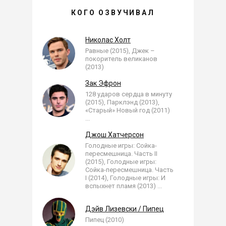
ЕВГЕНИЙ ВАЛЬЦ —
КОГО ОЗВУЧИВАЛ
, ОЗВУЧЕННЫЕ РОЛИ
Николас Холт
Равные (2015), Джек –
покоритель великанов
(2013)
Зак Эфрон
128 ударов сердца в минуту
(2015), Парклэнд (2013),
«Старый» Новый год (2011)
...
Джош Хатчерсон
Голодные игры: Сойка-
пересмешница. Часть II
(2015), Голодные игры:
Сойка-пересмешница. Часть
I (2014), Голодные игры: И
вспыхнет пламя (2013)
...
Дэйв Лизевски / Пипец
Пипец (2010)