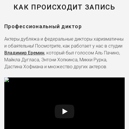
КАК ПРОИСХОДИТ ЗАПИСЬ
Доктор Германн Готтлиб
Тихоокеанский рубеж (2013)
Профессиональный диктор
Эрик
Покемон: Генесект и
возрождённая легенда
Актеры дубляжа и федеральные дикторы харизматичны
(2013)
и обаятельны! Посмотрите, как работает у нас в студии
Владимир Еремин
, который был голосом Аль Пачино,
Джек
Джек — покоритель
Майкла Дугласа, Энтони Хопкинса, Микки Рурка,
великанов (2013)
Дастина Хофмана и множество других актеров.
Донни Райан
Восприятие /
Нейродетектив (2012-2015)
Август Хардвик
Паркер (2012)
Пит Мелларк