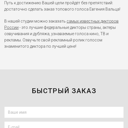
Путь к достижению Вашей цели пройдёт без препятствий:
Джон Бой
достаточно сделать заказ топового голоса Евгения Вальца!
Славные парни (2016)
В нашей студии можно заказать
самых известных дикторов
Хобар
России
- это лучшие федеральные дикторы страны, актеры
Союзники (2016)
озвучивания и дубляжа, узнаваемые голоса кино, ТВ и
рекламы. Озвучьте свой рекламный ролик голосом
знаменитого диктора по лучшей цене!
Джон
Его собачье дело (2016)
Чарльз Ксавье /
Профессор Икс
Люди Икс: Апокалипсис
(2016)
БЫСТРЫЙ ЗАКАЗ
Чхоль "Vigil" Кен Хва
Tom Clancy’s Rainbow Six:
Siege (2015)
Пит Мелларк
Голодные игры: Сойка-
пересмешница. Часть II