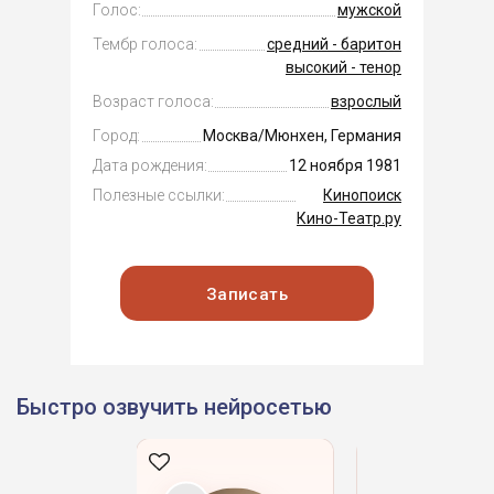
Голос:
мужской
Тембр голоса:
средний - баритон
высокий - тенор
Возраст голоса:
взрослый
Город:
Москва/Мюнхен, Германия
Дата рождения:
12 ноября 1981
Полезные ссылки:
Кинопоиск
Кино-Театр.ру
Записать
Быстро озвучить нейросетью