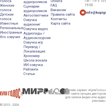
Пн - Пт с 10
голоса
Оплата
аудиороликов
19:00
Женские
FAQ
Сценарии
голоса
Вакансии
аудиороликов
info@kupigo
Детские
Правила сайта
Автоответчики
голоса
Контакты
Озвучка
Известные
Карта сайта
аудиокниг
Региональные
Озвучка видео
Иностранные
Аудиогиды /
Кто озвучил
Аудиоэкскурсии
Озвучка игр
Перевод /
Локализация
Хрономер
Школа вокала
ИИ озвучка
Рейтинги
Статьи
Онлайн сервис «КупиГолос»
позволяет найти лучших дикторов
для записи видео или аудио
рекламы.
© 2013 - 2026