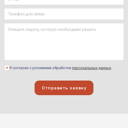
(2015)
Чарльз Ксавье /
Профессор Икс
Люди Икс: Дни минувшего
будущего (2014)
Пит Мелларк
Голодные игры: Сойка-
пересмешница. Часть I
(2014)
Роберт "Бобби" Фишер
Я согласен с условиями обработки
персональных данных
Жертвуя пешкой (2014)
Дэвид Аллен
Отправить заявку
Зловещие мертвецы:
Чёрная книга (2013)
Пит Мелларк
Голодные игры: И вспыхнет
пламя (2013)