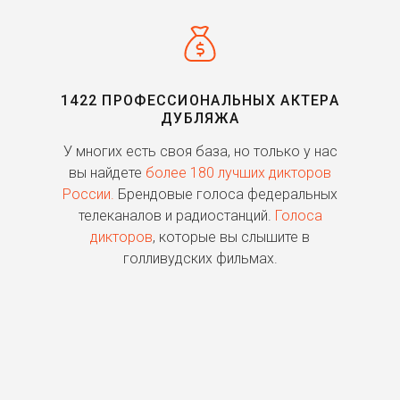
Салаи
Assassin's Creed:
Brotherhood (2010)
1422 ПРОФЕССИОНАЛЬНЫХ АКТЕРА
Эска
ДУБЛЯЖА
Орёл Девятого легиона
(2010)
ь
У многих есть своя база, но только у нас
П
го
вы найдете
более 180 лучших дикторов
Дэйв Лизевски / Пипец
России.
Брендовые голоса федеральных
Пипец (2010)
о
телеканалов и радиостанций.
Голоса
дикторов
, которые вы слышите в
п
Джейми Рэндалл
голливудских фильмах.
Любовь и другие лекарства
(2010)
Джеймс
Покемон: Зороарк ー
повелитель иллюзий (2010)