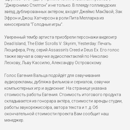
“Джеронимо Стилтон” и не только. В плеяду голливудских
Чарльз Ксавье /
звёзд, дублированных актёром, входят Джеймс МакЭвой, Зак
Профессор Икс
Эфрон и Джош Хатчерсон в роли Пита Мелларка из
Люди Икс: Тёмный Феникс
киносериала “Голодные игры”.
(2019)
Доктор Германн Готтлиб
Уверенный тембр артиста приобрели персонажи видеоигр
Тихоокеанский рубеж 2
Dead Island, The Elder Scrolls V: Skyrim, Yesterday: Печать
(2018)
Люцифера, Prey, серий Assassin’s Creed и Deus Ex. Его голос
также звучал в озвучке аудиоспектаклей по Николаю
Уильям Ю
Лескову, Льву Кассилю, Александру Островскому.
Prey (2017)
Голос Евгения Вальца подойдёт для озвучивания
аудиорекламы, дубляжа фильмов и сериалов, озвучки
Люмьер
компьютерных игр и аудиокниг. На странице указана
Красавица и чудовище
(2017)
стоимость работы Евгения. Стоимость итогового продукта
складывается из гонорара актёра, стоимости аренды студии,
Британский премьер-
работы звукорежиссёра, автора текста и т. д. Об
министр
окончательной стоимости проекта Вам сообщит наш
Трансформеры: Последний
менеджер.
рыцарь (2017)