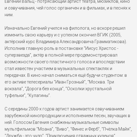
Евгений Вальц - потрясающий артист театра, мюзиклов, кино
Чхоль "Vigil" Кен Хва
и озвучивания, чей голос органичен и в фильмах, и в песнях к
Tom Clancy’s Rainbow Six
Extraction (2022)
ним.
Изначально Евгений учился на филолога, но вскоре решил
Эдмонд Мюррей
изменить свою карьеру и с успехом окончил ВГИК (2005,
Исчезнувший (2021)
актёрский курс Владимира Александровича Грамматикова).
Исполнив главную роль в постановке “Иисус Христос -
Дедушка Волк
суперзвезда”, актёр в полной мере продемонстрировал
Цветняшки (2021)
возможности своего пластичного голоса и впоследствии
стал известен участием в музыкальных спектаклях и
передачах. В кино начал сниматься ещё будучи студентом: в
Виво
его активе телесериалы “Иван Грозный”, “Москва. Три
Виво (2021)
вокзала”, “Дорога без конца”, “Осколки хрустальной
туфельки”, “Кулагины”.
Джеймс Стейси
Однажды в... Голливуде
С середины 2000-х годов артист занимается озвучиванием
(2019)
зарубежной кинопродукции и исполнением песен, звучащих в
ней. Голосом Евгения снабжены музыкальные символы
Билл Денбро
мультфильмов “Моана”, “Виво”, “Финес и Ферб”, “Пчёлка Майя”,
Оно 2 (2019)
“Дружба - это чудо”, “Приключения отважных кузенов”,