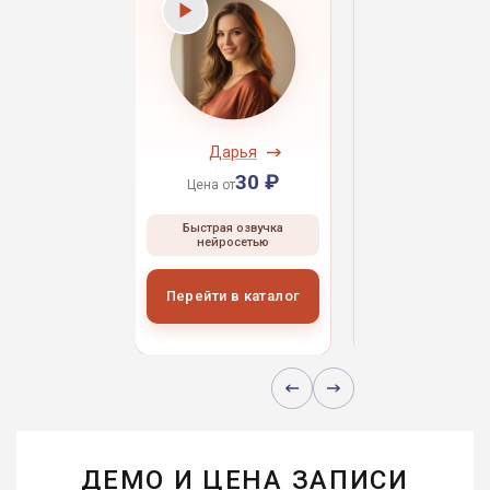
ндрей
Дарья
Даниил
30 ₽
30 ₽
30 
 от
Цена от
Цена от
ая озвучка
Быстрая озвучка
Быстрая озвуч
росетью
нейросетью
нейросетью
и в каталог
Перейти в каталог
Перейти в кат
ДЕМО И ЦЕНА ЗАПИСИ