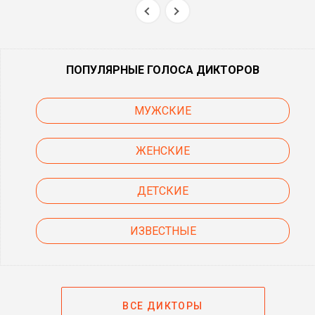
Фома Роттердамский
Murder in the Abbey (2008)
ПОПУЛЯРНЫЕ ГОЛОСА ДИКТОРОВ
Фрэнсис
Малкольм в центре
внимания (2000-2006)
МУЖСКИЕ
ЖЕНСКИЕ
ДЕТСКИЕ
ИЗВЕСТНЫЕ
ВСЕ ДИКТОРЫ