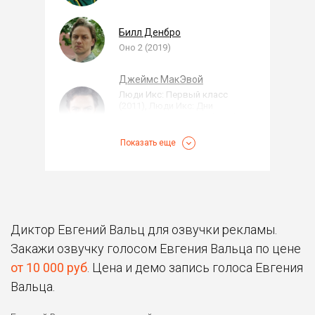
Билл Денбро
Оно 2 (2019)
Джеймс МакЭвой
Люди Икс: Первый класс
(2011), Люди Икс: Дни
минувшего будущего (2014),
Люди Икс: Апокалипсис
(2016)
...
Показать еще
Чарльз Ксавье /
Профессор Икс
Люди Икс: Апокалипсис
(2016), Люди Икс: Дни
минувшего будущего (2014),
Люди Икс: Первый класс
Диктор Евгений Вальц для озвучки рекламы.
(2011)
...
Закажи озвучку голосом Евгения Вальца по цене
Джеймс Стейси
от 10 000 руб
. Цена и демо запись голоса Евгения
Однажды в Голливуде
Вальца.
(2019)