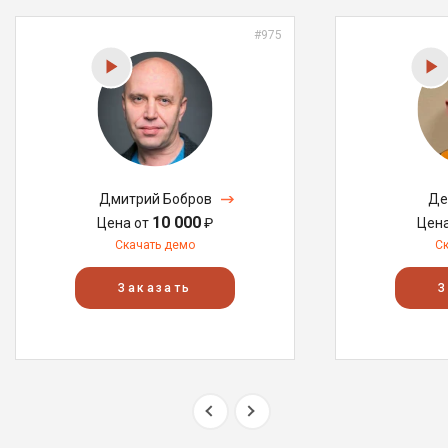
#975
Дмитрий Бобров
Де
10 000
Цена от
₽
Цен
Скачать демо
С
Заказать
З