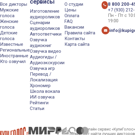
сервисы
Все дикторы
О студии
8 800 200-4
Мужские
Цены
+7 (930) 212
Изготовление
Пн - Пт с 10
голоса
Оплата
аудиороликов
19:00
Женские
FAQ
Сценарии
голоса
Вакансии
аудиороликов
info@kupigo
Детские
Правила сайта
Автоответчики
голоса
Контакты
Озвучка
Известные
Карта сайта
аудиокниг
Региональные
Озвучка видео
Иностранные
Аудиогиды /
Кто озвучил
Аудиоэкскурсии
Озвучка игр
Перевод /
Локализация
Хрономер
Школа вокала
ИИ озвучка
Рейтинги
Статьи
Онлайн сервис «КупиГолос»
позволяет найти лучших дикторов