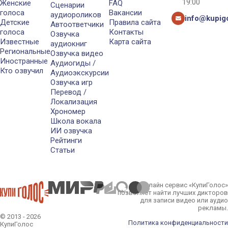
19:00
Женские
FAQ
Сценарии
голоса
Вакансии
аудиороликов
info@kupigo
Детские
Правила сайта
Автоответчики
голоса
Контакты
Озвучка
Известные
Карта сайта
аудиокниг
Региональные
Озвучка видео
Иностранные
Аудиогиды /
Кто озвучил
Аудиоэкскурсии
Озвучка игр
Перевод /
Локализация
Хрономер
Школа вокала
ИИ озвучка
Рейтинги
Статьи
Онлайн сервис «КупиГолос»
позволяет найти лучших дикторов
для записи видео или аудио
рекламы.
© 2013 - 2026
Политика конфиденциальности
КупиГолос