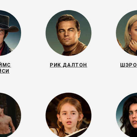
ЙМС
РИК ДАЛТОН
ШЭРО
ЙСИ