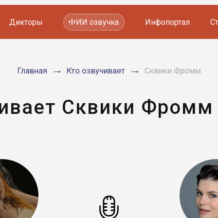
Дикторы
ИИ озвучка
Инфопортал
С
Фильмов и сериалов
Главная
Кто озвучивает
Сквики Фромм
Мультфильмов
YouTube каналов
Видеорекламы
чивает Сквики Фромм 