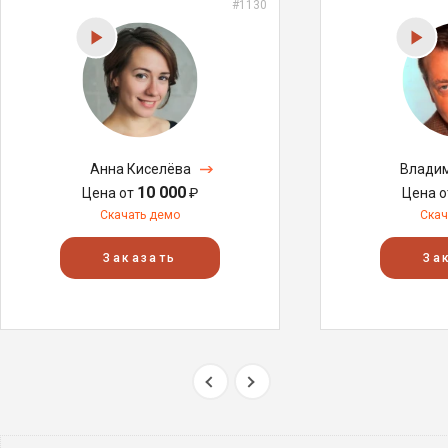
#1130
Анна Киселёва
Владим
10 000
Цена от
₽
Цена 
Скачать демо
Скач
Заказать
За