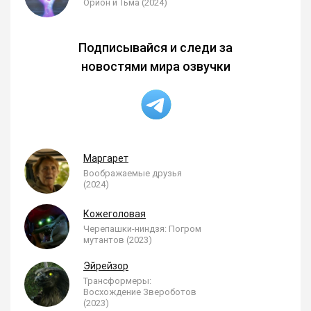
Орион и Тьма (2024)
Подписывайся и следи за
новостями мира озвучки
Маргарет
Воображаемые друзья
(2024)
Кожеголовая
Черепашки-ниндзя: Погром
мутантов (2023)
Эйрейзор
Трансформеры:
Восхождение Звероботов
(2023)