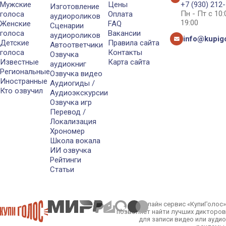
Мужские
Цены
+7 (930) 212
Изготовление
Пн - Пт с 10
голоса
Оплата
аудиороликов
19:00
Женские
FAQ
Сценарии
голоса
Вакансии
аудиороликов
info@kupigo
Детские
Правила сайта
Автоответчики
голоса
Контакты
Озвучка
Известные
Карта сайта
аудиокниг
Региональные
Озвучка видео
Иностранные
Аудиогиды /
Кто озвучил
Аудиоэкскурсии
Озвучка игр
Перевод /
Локализация
Хрономер
Школа вокала
ИИ озвучка
Рейтинги
Статьи
Онлайн сервис «КупиГолос»
позволяет найти лучших дикторов
для записи видео или аудио