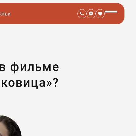
татьи
 в фильме
уковица»?