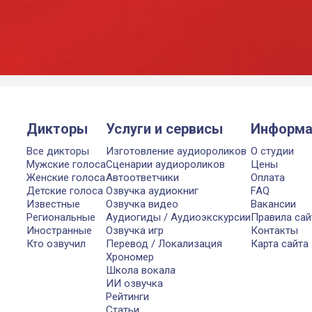
Дикторы
Услуги и сервисы
Информа
Все дикторы
Изготовление аудиороликов
О студии
Мужские голоса
Сценарии аудиороликов
Цены
Женские голоса
Автоответчики
Оплата
Детские голоса
Озвучка аудиокниг
FAQ
Известные
Озвучка видео
Вакансии
Региональные
Аудиогиды / Аудиоэкскурсии
Правила сай
Иностранные
Озвучка игр
Контакты
Кто озвучил
Перевод / Локализация
Карта сайта
Хрономер
Школа вокала
ИИ озвучка
Рейтинги
Статьи