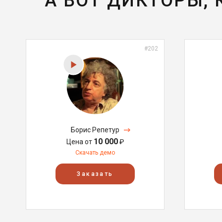
А ВОТ ДИКТОРЫ,
#202
Борис Репетур
10 000
Цена от
₽
Скачать демо
Заказать