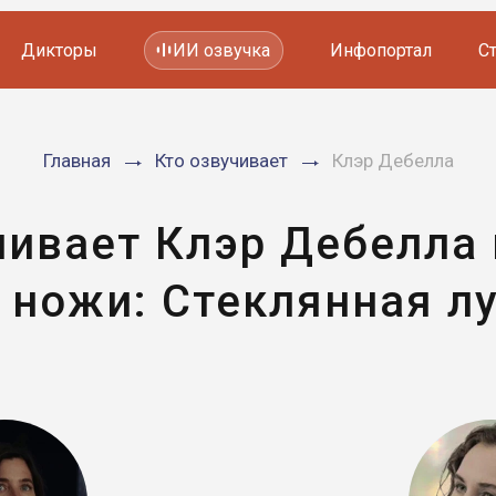
Дикторы
ИИ озвучка
Инфопортал
С
Фильмов и сериалов
Главная
Кто озвучивает
Клэр Дебелла
Мультфильмов
YouTube каналов
Видеорекламы
чивает Клэр Дебелла
 ножи: Стеклянная л