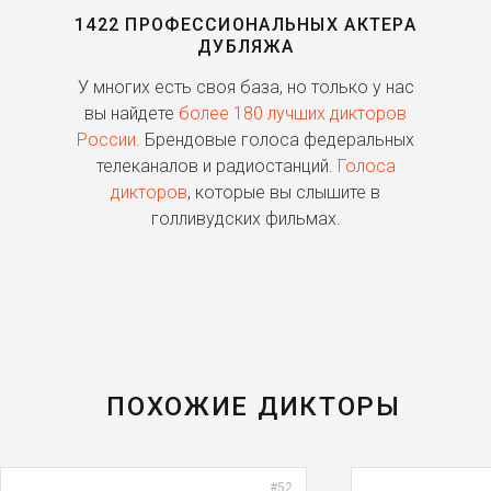
1422 ПРОФЕССИОНАЛЬНЫХ АКТЕРА
ДУБЛЯЖА
ь
У многих есть своя база, но только у нас
П
го
вы найдете
более 180 лучших дикторов
России.
Брендовые голоса федеральных
о
телеканалов и радиостанций.
Голоса
дикторов
, которые вы слышите в
п
голливудских фильмах.
ПОХОЖИЕ ДИКТОРЫ
#52