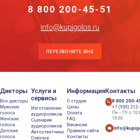
8 800 200-45-51
info@kupigolos.ru
ПЕРЕЗВОНИТЕ МНЕ
Дикторы
Услуги и
Информация
Контакты
сервисы
Все дикторы
О студии
8 800 200-4
Мужские
Цены
+7 (930) 212
Изготовление
Пн - Пт с 10
голоса
Оплата
аудиороликов
19:00
Женские
FAQ
Сценарии
голоса
Вакансии
аудиороликов
info@kupigo
Детские
Правила сайта
Автоответчики
голоса
Контакты
Озвучка