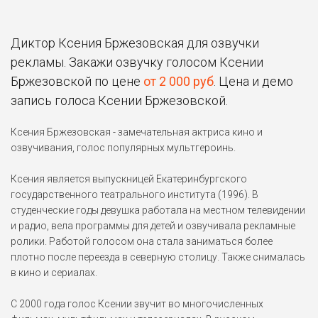
Сэм Спаркс
Облачно... 2: Месть ГМО
(2013)
Диктор Ксения Бржезовская для озвучки
рекламы. Закажи озвучку голосом Ксении
Малыш
Бржезовской по цене
от 2 000 руб
. Цена и демо
Барбоскины (2011)
запись голоса Ксении Бржезовской.
Лилиандил
Ксения Бржезовская - замечательная актриса кино и
Хроники Нарнии:
озвучивания, голос популярных мультгероинь.
Покоритель Зари (2010)
Сэм Спаркс
Ксения является выпускницей Екатеринбургского
Облачно, возможны осадки
государственного театрального института (1996). В
в виде фрикаделек (2009)
студенческие годы девушка работала на местном телевидении
и радио, вела программы для детей и озвучивала рекламные
Иди Бритт
ролики. Работой голосом она стала заниматься более
Desperate Housewives: The
плотно после переезда в северную столицу. Также снималась
Game (2006)
в кино и сериалах.
Бет
С 2000 года голос Ксении звучит во многочисленных
Сезон охоты (2006)