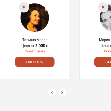
Татьяна Маерс
Мария 
2 000
Цена от
₽
Цена 
Скачать демо
Скач
Заказать
За