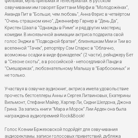
фильмах, мультфильмах и телесериалах. В русском
озвучивании им говорят Бриттани Мёрфи в “Молодожёнах”,
Синди Кэмпбелл
Аманда Пит в “Больше, чем любовь”, Анна Фэрис в четвёртом
Очень страшное кино 4
“Очень страшном кино”, Дженнифер Гарнер в “День Да”,
(2006)
Кристен Шаал в “Однажды в Риме” и ряд других мастериц
комедии. В иноязычной анимации актриса подарила свой
Лиска Склизка
голос Энджи в “Подводной братве”, близняшкам Мии и Тии во
Цыплёнок Цыпа (2005)
вселенной “Тачек”, репортёру Сэм Спаркс в “Облачно,
возможны осадки в виде фрикаделек” (2 части), рейнджеру Бет
в “Сезоне охоты”, а в российской - непоседливой Панди в
Иди Бритт
“Смешариках”, любознательному Малышу в “Барбоскиных” и
Отчаянные домохозяйки
(2004-2012)
не только.
Айда Гринберг
Участвуя в озвучке аудиокниг, актриса имела удовольствие
Отчаянные домохозяйки
прочесть бестселлеры Анны и Сергея Литвиновых, Екатерины
(2004-2012)
Вильмонт, Стефани Майер, Харпер Ли, Сидни Шелдона, Джона
Грина. За запись книги “Мара и Морок” Лии Арден она была
Розали Фатч
награждена аудиопремией Rock&Book!
Свидание со звездой (2004)
Голос Ксении Бржезовской подойдёт для озвучивания
аудиорекламы, записи голосовых приветствий, дубляжа