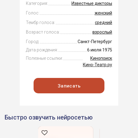
Категория:
Известные дикторы
Голос:
женский
Тембр голоса:
средний
Возраст голоса:
взрослый
Город:
Санкт-Петербург
Дата рождения:
6 июля 1975
Полезные ссылки:
Кинопоиск
Кино-Театр.ру
Записать
Быстро озвучить нейросетью