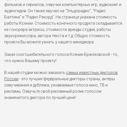
Энджи
фильмов и сериалов, озвучки компьютерных игр, аудиокниг и
Подводная братва (2004)
аудиогидов. Он также звучал на “Эльдорадио”, “Радио
Балтика” и “Радио Рекорд”. На странице указана стоимость
работы Ксении. Стоимость конечного продукта складывается
Нюша
из гонорара актрисы, стоимости аренды студии, работы
Смешарики (2003-2015)
звукорежиссёра, автора текста и т.д. Общую стоимость
проекта Вы можете узнать у нашего менеджера.
Марго Чепмен
Блондинка в законе 2 (2003)
Заказ сногсшибательного голоса Ксении Бржезовской - то,
что нужно Вашему проекту!
Танья Фрэнки
В нашей студии можно заказать
самых известных дикторов
Бессонница (2002)
России
- это лучшие федеральные дикторы страны, актеры
озвучивания и дубляжа, узнаваемые голоса кино, ТВ и
рекламы. Озвучьте свой рекламный ролик голосом
Терри Чейни
знаменитого диктора по лучшей цене!
Пункт назначения (2000)