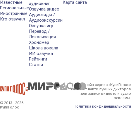
Известные
Карта сайта
аудиокниг
Региональные
Озвучка видео
Иностранные
Аудиогиды /
Кто озвучил
Аудиоэкскурсии
Озвучка игр
Перевод /
Локализация
Хрономер
Школа вокала
ИИ озвучка
Рейтинги
Статьи
Онлайн сервис «КупиГолос»
позволяет найти лучших дикторов
для записи видео или аудио
рекламы.
© 2013 - 2026
Политика конфиденциальности
КупиГолос