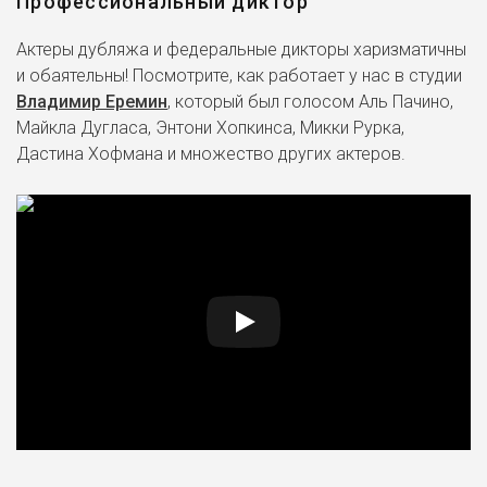
Профессиональный диктор
Актеры дубляжа и федеральные дикторы харизматичны
и обаятельны! Посмотрите, как работает у нас в студии
Владимир Еремин
, который был голосом Аль Пачино,
Майкла Дугласа, Энтони Хопкинса, Микки Рурка,
Дастина Хофмана и множество других актеров.