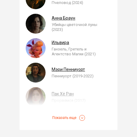
Пчеловод (2024)
Анна Браун
Убийцы цветочной луны
(2023)
Ильвира
Ганзель, Гретель и
Агентство Магии (2021)
Мэри Пенниуорт
Пенниуорт (2019-2022)
Пак Хё Ран
Прорвёмся (2017)
Показать еще
Пандочка
Малышарики (2015)