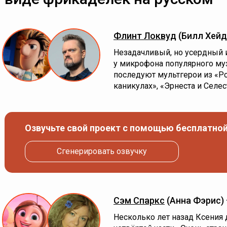
Флинт Локвуд
(Билл Хейд
Незадачливый, но усердный и
у микрофона популярного муз
последуют мультгерои из «Ро
каникулах», «Эрнеста и Селе
Озвучьте свой проект с помощью бесплатной
Сгенерировать озвучку
Сэм Спаркс
(Анна Фэрис)
Несколько лет назад Ксения 