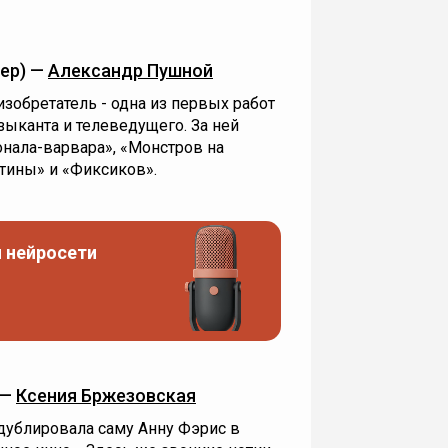
ер) —
Александр Пушной
зобретатель - одна из первых работ
ыканта и телеведущего. За ней
нала-варвара», «Монстров на
стины» и «Фиксиков».
 нейросети
 —
Ксения Бржезовская
дублировала саму Анну Фэрис в