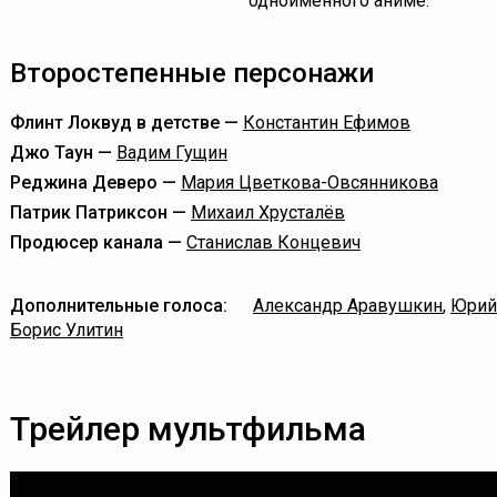
одноимённого аниме.
Второстепенные персонажи
Флинт Локвуд в детстве —
Константин Ефимов
Джо Таун —
Вадим Гущин
Реджина Деверо —
Мария Цветкова-Овсянникова
Патрик Патриксон —
Михаил Хрусталёв
Продюсер канала —
Станислав Концевич
Дополнительные голоса:
Александр Аравушкин
,
Юрий
Борис Улитин
Трейлер мультфильма