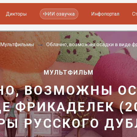
Дикторы
ИИ озвучка
Инфопортал
С
Фильмов и сериалов
Мультфильмы
Облачно, возможны осадки в виде ф
Мультфильмов
YouTube каналов
Видеорекламы
МУЛЬТФИЛЬМ
НО, ВОЗМОЖНЫ ОС
Е ФРИКАДЕЛЕК (2
РЫ РУССКОГО ДУ
—