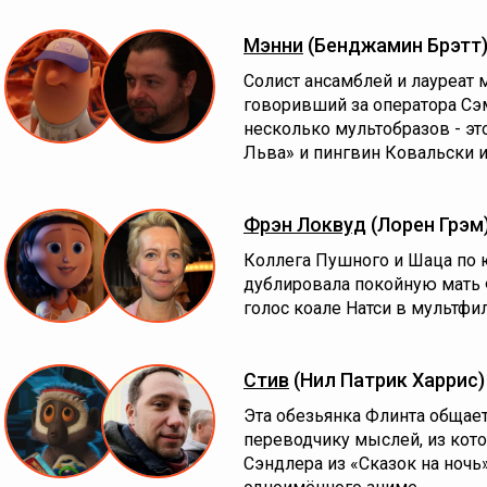
Мэнни
(Бенджамин Брэтт
Солист ансамблей и лауреат
говоривший за оператора Сэ
несколько мультобразов - эт
Льва» и пингвин Ковальски и
Фрэн Локвуд
(Лорен Грэм
Коллега Пушного и Шаца по
дублировала покойную мать Ф
голос коале Натси в мультф
Стив
(Нил Патрик Харрис
Эта обезьянка Флинта общае
переводчику мыслей, из кото
Сэндлера из «Сказок на ночь»