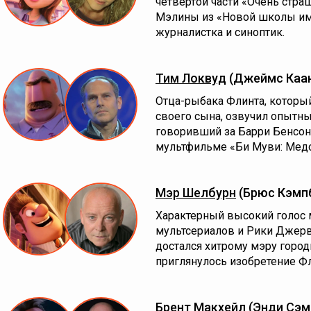
четвёртой части «Очень стра
Мэлины из «Новой школы им
журналистка и синоптик.
Тим Локвуд
(Джеймс Каа
Отца-рыбака Флинта, которы
своего сына, озвучил опытн
говоривший за Барри Бенсо
мультфильме «Би Муви: Медо
Мэр Шелбурн
(Брюс Кэмп
Характерный высокий голос 
мультсериалов и Рики Джерв
достался хитрому мэру город
приглянулось изобретение Фл
Брент Макхейл
(Энди Сэм