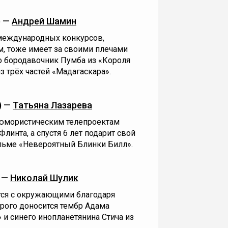
) —
Андрей Шамин
 международных конкурсов,
м, тоже имеет за своими плечами
о бородавочник Пумба из «Короля
з трёх частей «Мадагаскара».
) —
Татьяна Лазарева
 юмористическим телепроектам
линта, а спустя 6 лет подарит свой
ильме «Невероятный Блинки Билл».
) —
Николай Шулик
тся с окружающими благодаря
рого доносится тембр Адама
 и синего инопланетянина Стича из