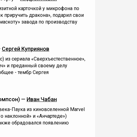
визитной карточкой у микрофона по
ак приручить дракона», подарил свои
аскоту» завода по производству
—
Сергей Куприянов
) из сериала «Сверхъестественное»,
ич» и преданный своему делу
общее - тембр Сергея
омпсон) —
Иван Чабан
века-Паука из киновселенной Marvel
По наклонной» и «Анчартеде»)
также обрадовался появлению