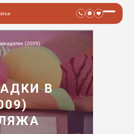
татьи
рикаделек (2009)
АДКИ В
009)
БЛЯЖА