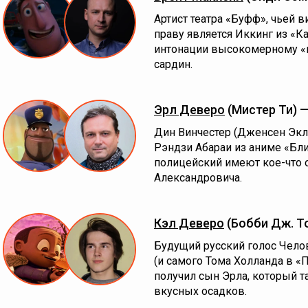
Артист театра «Буфф», чьей 
праву является Иккинг из «К
интонации высокомерному «м
сардин.
Эрл Деверо
(Мистер Ти) 
Дин Винчестер (Дженсен Эклс
Рэндзи Абараи из аниме «Бл
полицейский имеют кое-что 
Александровича.
Кэл Деверо
(Бобби Дж. Т
Будущий русский голос Чело
(и самого Тома Холланда в «
получил сын Эрла, который 
вкусных осадков.