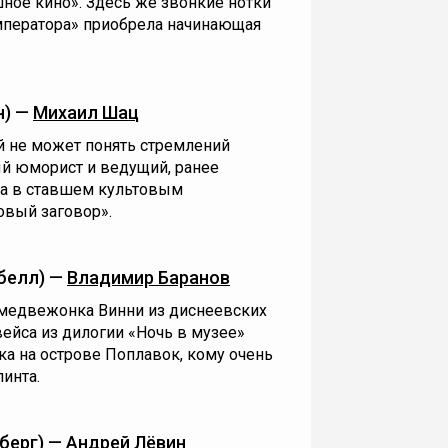
шное кино». Здесь же звонкие нотки
ператора» приобрела начинающая
н) —
Михаил Шац
й не может понять стремлений
ый юморист и ведущий, ранее
на в ставшем культовым
вый заговор».
белл) —
Владимир Баранов
медвежонка Винни из диснеевских
ейса из дилогии «Ночь в музее»
ка на острове Поплавок, кому очень
инта.
берг) —
Андрей Лёвин