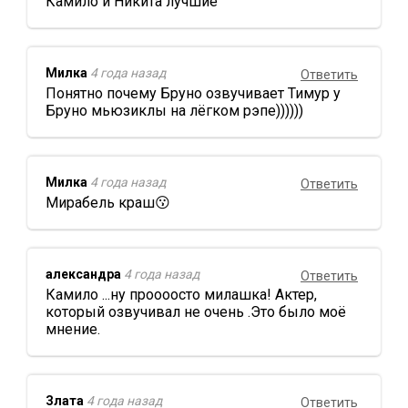
Камило и Никита лучшие
Милка
4 года назад
Ответить
Понятно почему Бруно озвучивает Тимур у
Бруно мьюзиклы на лёгком рэпе))))))
Милка
4 года назад
Ответить
Мирабель краш😗
александра
4 года назад
Ответить
Камило ...ну проооосто милашка! Актер,
который озвучивал не очень .Это было моё
мнение.
Злата
4 года назад
Ответить