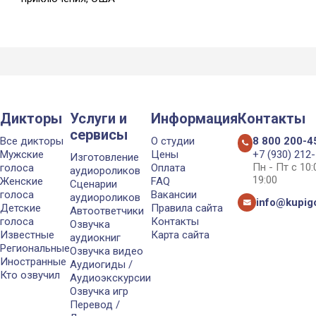
Дикторы
Услуги и
Информация
Контакты
сервисы
Все дикторы
О студии
8 800 200-4
Мужские
Цены
+7 (930) 212
Изготовление
Пн - Пт с 10
голоса
Оплата
аудиороликов
19:00
Женские
FAQ
Сценарии
голоса
Вакансии
аудиороликов
info@kupigo
Детские
Правила сайта
Автоответчики
голоса
Контакты
Озвучка
Известные
Карта сайта
аудиокниг
Региональные
Озвучка видео
Иностранные
Аудиогиды /
Кто озвучил
Аудиоэкскурсии
Озвучка игр
Перевод /