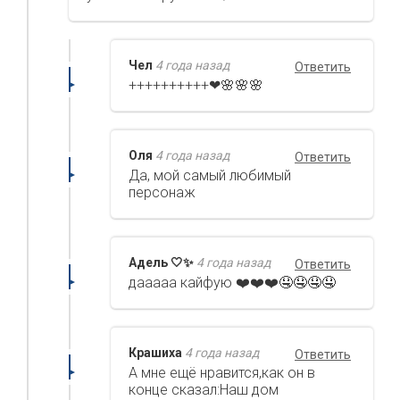
Чел
4 года назад
Ответить
++++++++++❤🌸🌸🌸
Оля
4 года назад
Ответить
Да, мой самый любимый
персонаж
Адель 🤍✨
4 года назад
Ответить
дааааа кайфую ❤️❤️❤️🤤🤤🤤🤤
Крашиха
4 года назад
Ответить
А мне ещё нравится,как он в
конце сказал:Наш дом