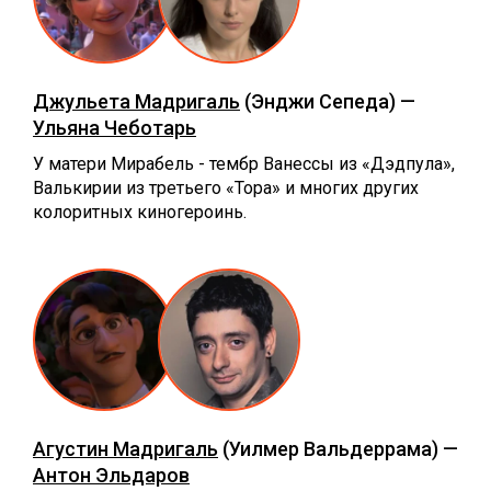
Джульета Мадригаль
(Энджи Сепеда) —
Ульяна Чеботарь
У матери Мирабель - тембр Ванессы из «Дэдпула»,
Валькирии из третьего «Тора» и многих других
колоритных киногероинь.
Агустин Мадригаль
(Уилмер Вальдеррама) —
Антон Эльдаров