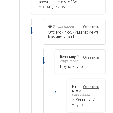
разрушен,не а что?Вот
смотри,где дом?!
😃
3 года назад
Ответить
Это мой любимый момент!
Камило краш!
Катя мяу
3
Ответить
года назад
Бруно круче
Не
Ответить
кто
3
года назад
И Камилло И
Бруно