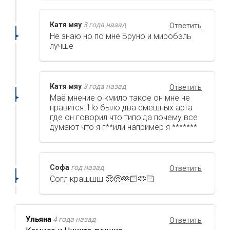
Катя мяу
3 года назад
Ответить
Не знаю но по мне Бруно и миробэль
лучше
Катя мяу
3 года назад
Ответить
Маё мнение о кмило такое он мне не
нравится. Но было два смешных арта
где он говорил что типо:да почему все
думают что я г**или например я *******
Софа
год назад
Ответить
Согл крашшш 🥺🥺🫶🏻🫶🏻
Ульяна
4 года назад
Ответить