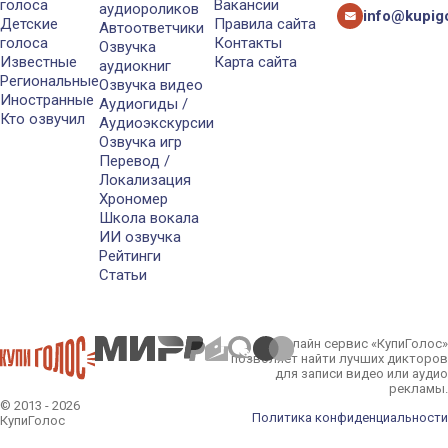
голоса
Вакансии
аудиороликов
info@kupigo
Детские
Правила сайта
Автоответчики
голоса
Контакты
Озвучка
Известные
Карта сайта
аудиокниг
Региональные
Озвучка видео
Иностранные
Аудиогиды /
Кто озвучил
Аудиоэкскурсии
Озвучка игр
Перевод /
Локализация
Хрономер
Школа вокала
ИИ озвучка
Рейтинги
Статьи
Онлайн сервис «КупиГолос»
позволяет найти лучших дикторов
для записи видео или аудио
рекламы.
© 2013 - 2026
Политика конфиденциальности
КупиГолос