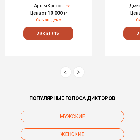
Артём Кретов
Дмит
10 000
Цена от
₽
Цен
Скачать демо
С
Заказать
З
ПОПУЛЯРНЫЕ ГОЛОСА ДИКТОРОВ
МУЖСКИЕ
ЖЕНСКИЕ