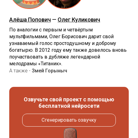
Алёша Попович
—
Олег Куликович
По аналогии с первым и четвёртым
мультфильмами, Олег Борисович дарит свой
узнаваемый голос простодушному и доброму
богатырю. В 2012 году ему также довелось вновь
поучаствовать в дубляже легендарной
мелодрамы «Титаник».
А также -
Змей Горыныч
Озвучьте свой проект с помощью
бесплатной нейросети
Сгенерировать озвучку