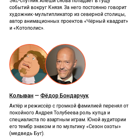
Экс-спутник Алёши снова попадает в гущу
событий вокруг Князя. За него постоянно говорит
художник-мультипликатор из северной столицы,
автор анимационных проектов «Чёрный квадрат»
и «Котополис».
Колыван
—
Фёдор Бондарчук
Актёр и режиссёр с громкой фамилией перенял от
покойного Андрея Толубеева роль купца и
специалиста по азартным играм. Юной аудитории
его тембр знаком и по мультику «Сезон охоты»
(медведь Буг).