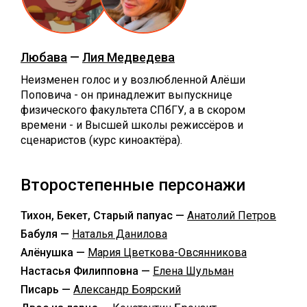
Любава
—
Лия Медведева
Неизменен голос и у возлюбленной Алёши
Поповича - он принадлежит выпускнице
физического факультета СПбГУ, а в скором
времени - и Высшей школы режиссёров и
сценаристов (курс киноактёра).
Второстепенные персонажи
Тихон, Бекет, Старый папуас —
Анатолий Петров
Бабуля —
Наталья Данилова
Алёнушка —
Мария Цветкова-Овсянникова
Настасья Филипповна —
Елена Шульман
Писарь —
Александр Боярский