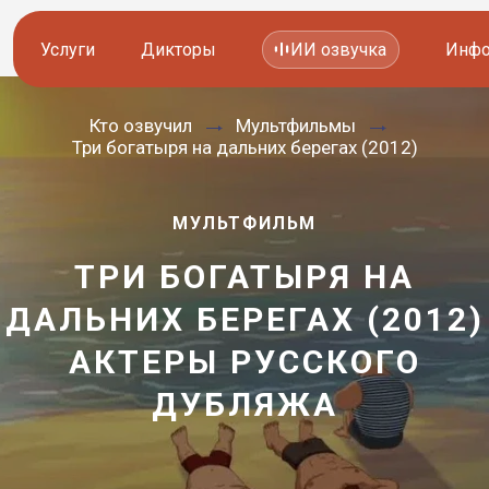
Услуги
Дикторы
ИИ озвучка
Инфо
Кто озвучил
Мультфильмы
Озвучка видео
Иностранные дикторы
Три богатыря на дальних берегах (2012)
Работа с аудио
Русские дикторы
МУЛЬТФИЛЬМ
Работа с текстом
Актеры озвучки
ТРИ БОГАТЫРЯ НА
Локализация и перевод
Контакты дикторов
ДАЛЬНИХ БЕРЕГАХ (2012)
Другие услуги
ИИ голоса
АКТЕРЫ РУССКОГО
—
ДУБЛЯЖА
8 800 200-45-51
8 800 200-45-51
Заказать звонок
Заказать звонок