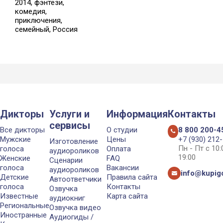
2014, фэнтези,
комедия,
приключения,
семейный, Россия
Дикторы
Услуги и
Информация
Контакты
сервисы
Все дикторы
О студии
8 800 200-4
Мужские
Цены
+7 (930) 212
Изготовление
Пн - Пт с 10
голоса
Оплата
аудиороликов
19:00
Женские
FAQ
Сценарии
голоса
Вакансии
аудиороликов
info@kupigo
Детские
Правила сайта
Автоответчики
голоса
Контакты
Озвучка
Известные
Карта сайта
аудиокниг
Региональные
Озвучка видео
Иностранные
Аудиогиды /