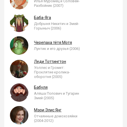
Илья Муромец и Соловей-
Разбойник (2007)
Баба-Яга
Добрыня Никитич и Змей-
Горыныч (2006)
Черепаха тётя Мотя
Лунтик и его друзья (2006)
Леди Тоттингтон
Уоллес и Громит:
Проклятие кролика-
оборотня (2005)
Бабуля
Алёша Попович и Тугарин
Змей (2005)
Мэри Элис Янг
Отчаянные домохозяйки
(2004-2012)