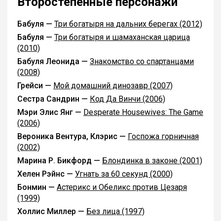
Второстепенные персонажи
Бабуля —
Три богатыря на дальних берегах (2012)
Бабуля —
Три богатыря и шамаханская царица
(2010)
Бабуля Леонида —
Знакомство со спартанцами
(2008)
Грейси —
Мой домашний динозавр (2007)
Сестра Сандрин —
Код Да Винчи (2006)
Мэри Элис Янг —
Desperate Housewives: The Game
(2006)
Вероника Вентура, Клэрис —
Госпожа горничная
(2002)
Марина Р. Бикфорд —
Блондинка в законе (2001)
Хелен Рэйнс —
Угнать за 60 секунд (2000)
Бонмин —
Астерикс и Обеликс против Цезаря
(1999)
Холлис Миллер —
Без лица (1997)