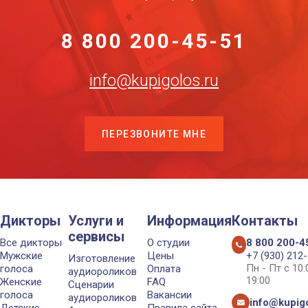
8 800 200-45-51
info@kupigolos.ru
ПЕРЕЗВОНИТЕ МНЕ
Дикторы
Услуги и
Информация
Контакты
сервисы
Все дикторы
О студии
8 800 200-4
Мужские
Цены
+7 (930) 212
Изготовление
Пн - Пт с 10
голоса
Оплата
аудиороликов
19:00
Женские
FAQ
Сценарии
голоса
Вакансии
аудиороликов
info@kupigo