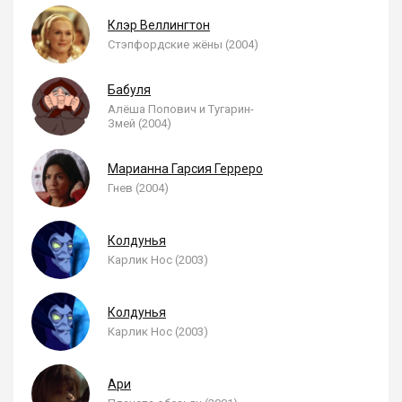
Клэр Веллингтон
Стэпфордские жёны (2004)
Бабуля
Алёша Попович и Тугарин-
Змей (2004)
Марианна Гарсия Герреро
Гнев (2004)
Колдунья
Карлик Нос (2003)
Колдунья
Карлик Нос (2003)
Ари