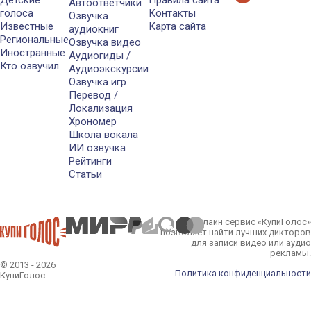
Детские
Правила сайта
Автоответчики
голоса
Контакты
Озвучка
Известные
Карта сайта
аудиокниг
Региональные
Озвучка видео
Иностранные
Аудиогиды /
Кто озвучил
Аудиоэкскурсии
Озвучка игр
Перевод /
Локализация
Хрономер
Школа вокала
ИИ озвучка
Рейтинги
Статьи
Онлайн сервис «КупиГолос»
позволяет найти лучших дикторов
для записи видео или аудио
рекламы.
© 2013 - 2026
Политика конфиденциальности
КупиГолос