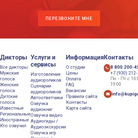
ПЕРЕЗВОНИТЕ МНЕ
Дикторы
Услуги и
Информация
Контакты
сервисы
Все дикторы
О студии
8 800 200-4
Мужские
Цены
+7 (930) 212
Изготовление
Пн - Пт с 10
голоса
Оплата
аудиороликов
19:00
Женские
FAQ
Сценарии
голоса
Вакансии
аудиороликов
info@kupigo
Детские
Правила сайта
Автоответчики
голоса
Контакты
Озвучка
Известные
Карта сайта
аудиокниг
Региональные
Озвучка видео
Иностранные
Аудиогиды /
Кто озвучил
Аудиоэкскурсии
Озвучка игр