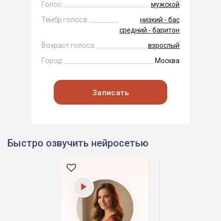
Голос:
мужской
Тембр голоса:
низкий - бас
средний - баритон
Возраст голоса:
взрослый
Город:
Москва
Записать
Быстро озвучить нейросетью