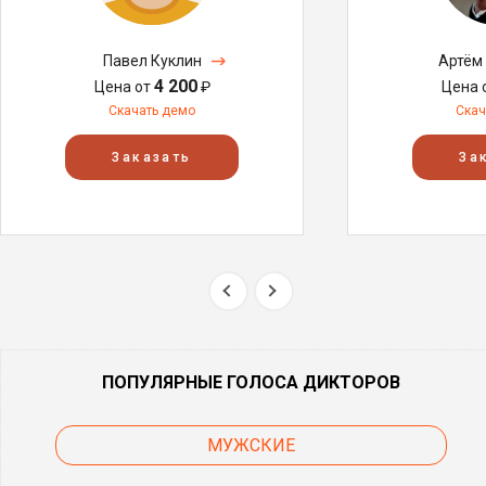
Павел Куклин
Артём
4 200
Цена от
₽
Цена 
Скачать демо
Скач
Заказать
За
ПОПУЛЯРНЫЕ ГОЛОСА ДИКТОРОВ
МУЖСКИЕ