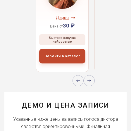
ндрей
Дарья
Даниил
30 ₽
30 ₽
30 
 от
Цена от
Цена от
ая озвучка
Быстрая озвучка
Быстрая озвуч
росетью
нейросетью
нейросетью
и в каталог
Перейти в каталог
Перейти в кат
ДЕМО И ЦЕНА ЗАПИСИ
Указанные ниже цены за запись голоса диктора
являются ориентировочными. Финальная