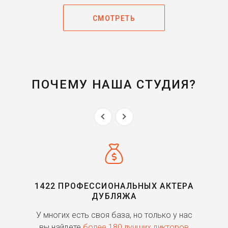
СМОТРЕТЬ
ПОЧЕМУ НАША СТУДИЯ?
1422 ПРОФЕССИОНАЛЬНЫХ АКТЕРА
ДУБЛЯЖА
ь
У многих есть своя база, но только у нас
П
го
вы найдете
более 180 лучших дикторов