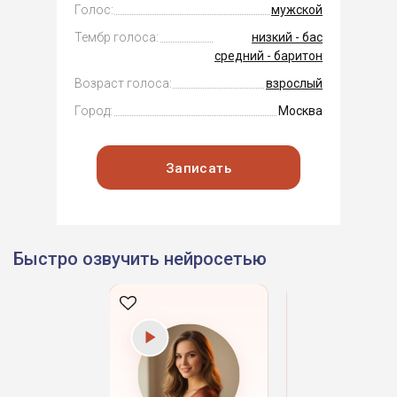
Голос:
мужской
Тембр голоса:
низкий - бас
средний - баритон
Возраст голоса:
взрослый
Город:
Москва
Записать
Быстро озвучить нейросетью