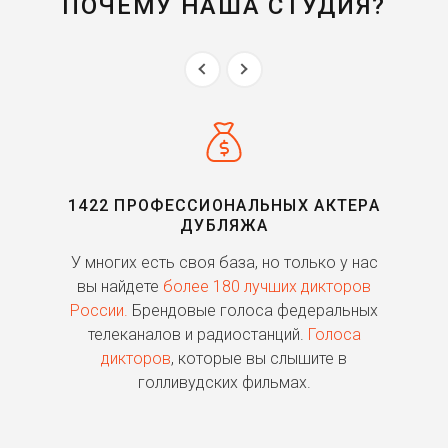
ПОЧЕМУ НАША СТУДИЯ?
1422 ПРОФЕССИОНАЛЬНЫХ АКТЕРА
ДУБЛЯЖА
ь
У многих есть своя база, но только у нас
П
го
вы найдете
более 180 лучших дикторов
России.
Брендовые голоса федеральных
о
телеканалов и радиостанций.
Голоса
дикторов
, которые вы слышите в
п
голливудских фильмах.