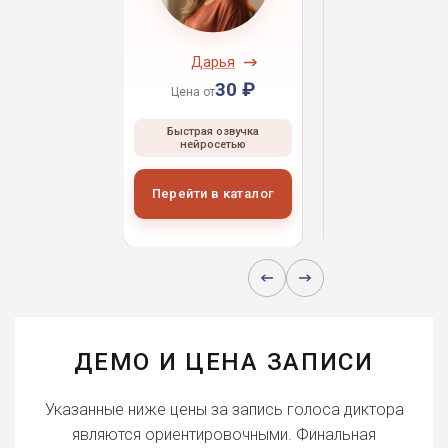
ндрей
Дарья
Даниил
30 ₽
30 ₽
30 
 от
Цена от
Цена от
ая озвучка
Быстрая озвучка
Быстрая озвуч
росетью
нейросетью
нейросетью
и в каталог
Перейти в каталог
Перейти в кат
ДЕМО И ЦЕНА ЗАПИСИ
Указанные ниже цены за запись голоса диктора
являются ориентировочными. Финальная