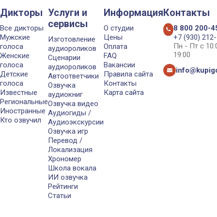
Дикторы
Услуги и
Информация
Контакты
сервисы
Все дикторы
О студии
8 800 200-4
Мужские
Цены
+7 (930) 212
Изготовление
Пн - Пт с 10
голоса
Оплата
аудиороликов
19:00
Женские
FAQ
Сценарии
голоса
Вакансии
аудиороликов
info@kupigo
Детские
Правила сайта
Автоответчики
голоса
Контакты
Озвучка
Известные
Карта сайта
аудиокниг
Региональные
Озвучка видео
Иностранные
Аудиогиды /
Кто озвучил
Аудиоэкскурсии
Озвучка игр
Перевод /
Локализация
Хрономер
Школа вокала
ИИ озвучка
Рейтинги
Статьи