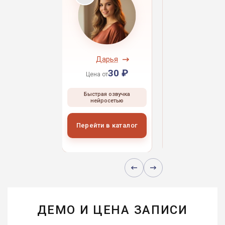
ндрей
Дарья
Даниил
30 ₽
30 ₽
30 
 от
Цена от
Цена от
ая озвучка
Быстрая озвучка
Быстрая озвуч
росетью
нейросетью
нейросетью
и в каталог
Перейти в каталог
Перейти в кат
ДЕМО И ЦЕНА ЗАПИСИ