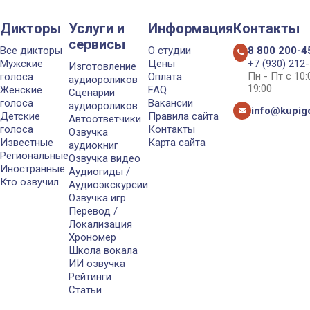
Дикторы
Услуги и
Информация
Контакты
сервисы
Все дикторы
О студии
8 800 200-4
Мужские
Цены
+7 (930) 212
Изготовление
Пн - Пт с 10
голоса
Оплата
аудиороликов
19:00
Женские
FAQ
Сценарии
голоса
Вакансии
аудиороликов
info@kupigo
Детские
Правила сайта
Автоответчики
голоса
Контакты
Озвучка
Известные
Карта сайта
аудиокниг
Региональные
Озвучка видео
Иностранные
Аудиогиды /
Кто озвучил
Аудиоэкскурсии
Озвучка игр
Перевод /
Локализация
Хрономер
Школа вокала
ИИ озвучка
Рейтинги
Статьи