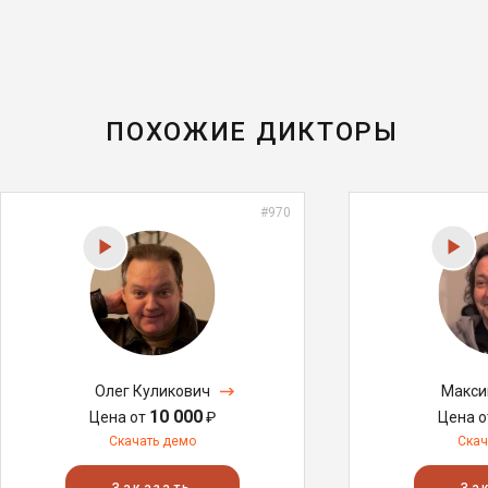
ПОХОЖИЕ ДИКТОРЫ
#970
Олег Куликович
Макси
10 000
Цена от
₽
Цена 
Скачать демо
Скач
Заказать
За