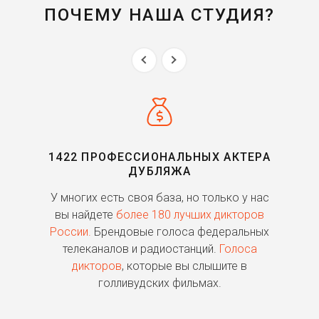
ПОЧЕМУ НАША СТУДИЯ?
1422 ПРОФЕССИОНАЛЬНЫХ АКТЕРА
ДУБЛЯЖА
ь
У многих есть своя база, но только у нас
П
го
вы найдете
более 180 лучших дикторов
России.
Брендовые голоса федеральных
о
телеканалов и радиостанций.
Голоса
дикторов
, которые вы слышите в
п
голливудских фильмах.