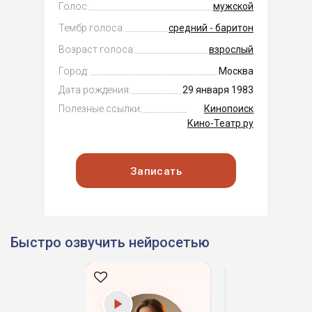
Голос:
мужской
Тембр голоса:
средний - баритон
Возраст голоса:
взрослый
Город:
Москва
Дата рождения:
29 января 1983
Полезные ссылки:
Кинопоиск
Кино-Театр.ру
Записать
Быстро озвучить нейросетью