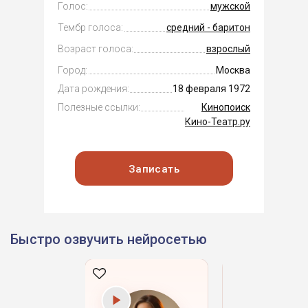
Голос:
мужской
Тембр голоса:
средний - баритон
Возраст голоса:
взрослый
Город:
Москва
Дата рождения:
18 февраля 1972
Полезные ссылки:
Кинопоиск
Кино-Театр.ру
Записать
Быстро озвучить нейросетью