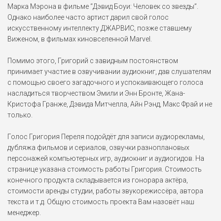
Марка Мэрона в фильме “Дэвид Боуи: Человек со звезды”.
Однако наиболее часто артист дарил свой голос
искусственному интеллекту ДЖАРВИС, позже ставшему
Виженом, в фильмах киновселенной Marvel.
Помимо этого, Григорий с завидным постоянством
принимает участие в озвучивании аудиокниг, дав слушателям
с помощью своего загадочного и успокаивающего голоса
насладиться творчеством Эмили и Энн Бронте, Жана-
Кристофа Гранже, Дэвида Митчелла, Айн Рэнд, Макс Фрай и не
только.
Голос Григория Переля подойдёт для записи аудиорекламы,
дубляжа фильмов и сериалов, озвучки разноплановых
персонажей компьютерных игр, аудиокниг и аудиогидов. На
странице указана стоимость работы Григория. Стоимость
конечного продукта складывается из гонорара актёра,
стоимости аренды студии, работы звукорежиссёра, автора
текста и т.д. Общую стоимость проекта Вам назовёт наш
менеджер.