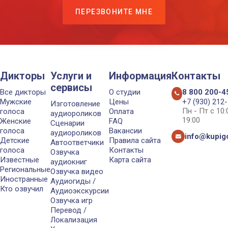
ПЕРЕЗВОНИТЕ МНЕ
Дикторы
Услуги и
Информация
Контакты
сервисы
Все дикторы
О студии
8 800 200-4
Мужские
Цены
+7 (930) 212
Изготовление
Пн - Пт с 10
голоса
Оплата
аудиороликов
19:00
Женские
FAQ
Сценарии
голоса
Вакансии
аудиороликов
info@kupigo
Детские
Правила сайта
Автоответчики
голоса
Контакты
Озвучка
Известные
Карта сайта
аудиокниг
Региональные
Озвучка видео
Иностранные
Аудиогиды /
Кто озвучил
Аудиоэкскурсии
Озвучка игр
Перевод /
Локализация