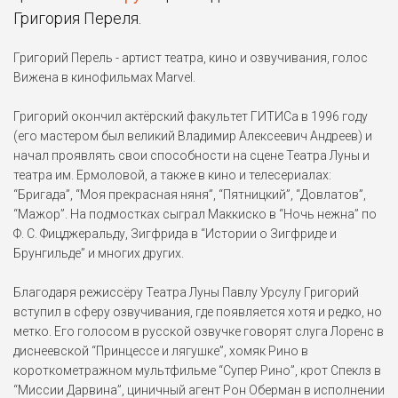
Григория Переля.
Григорий Перель - артист театра, кино и озвучивания, голос
Вижена в кинофильмах Marvel.
Григорий окончил актёрский факультет ГИТИСа в 1996 году
(его мастером был великий Владимир Алексеевич Андреев) и
начал проявлять свои способности на сцене Театра Луны и
театра им. Ермоловой, а также в кино и телесериалах:
“Бригада”, “Моя прекрасная няня”, “Пятницкий”, “Довлатов”,
“Мажор”. На подмостках сыграл Маккиско в “Ночь нежна” по
Ф. С. Фицджеральду, Зигфрида в “Истории о Зигфриде и
Брунгильде” и многих других.
Благодаря режиссёру Театра Луны Павлу Урсулу Григорий
вступил в сферу озвучивания, где появляется хотя и редко, но
метко. Его голосом в русской озвучке говорят слуга Лоренс в
диснеевской “Принцессе и лягушке”, хомяк Рино в
короткометражном мультфильме “Супер Рино”, крот Спеклз в
“Миссии Дарвина”, циничный агент Рон Оберман в исполнении