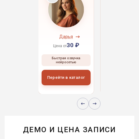
ндрей
Дарья
Даниил
30 ₽
30 ₽
30 
 от
Цена от
Цена от
ая озвучка
Быстрая озвучка
Быстрая озвуч
росетью
нейросетью
нейросетью
и в каталог
Перейти в каталог
Перейти в кат
ДЕМО И ЦЕНА ЗАПИСИ