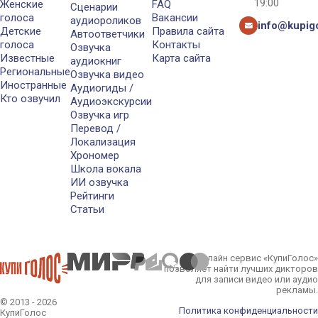
19:00
Женские
FAQ
Сценарии
голоса
Вакансии
аудиороликов
info@kupigo
Детские
Правила сайта
Автоответчики
голоса
Контакты
Озвучка
Известные
Карта сайта
аудиокниг
Региональные
Озвучка видео
Иностранные
Аудиогиды /
Кто озвучил
Аудиоэкскурсии
Озвучка игр
Перевод /
Локализация
Хрономер
Школа вокала
ИИ озвучка
Рейтинги
Статьи
Онлайн сервис «КупиГолос»
позволяет найти лучших дикторов
для записи видео или аудио
рекламы.
© 2013 - 2026
Политика конфиденциальности
КупиГолос