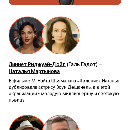
Линнет Риджуэй-Дойл
(Галь Гадот) —
Наталья Мартынова
В фильме М. Найта Шьямалана «‎Явление»‎ Наталья
дублировала актрису Зоуи Дешанель, а в этой
экранизации - молодую миллионершу и светскую
львицу.