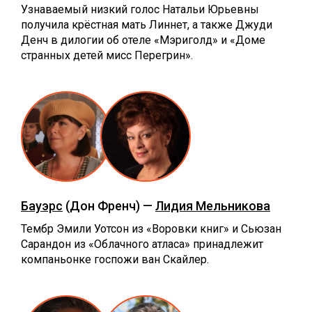
Узнаваемый низкий голос Натальи Юрьевны
получила крёстная мать Линнет, а также Джуди
Денч в дилогии об отеле «‎Мэриголд» и «‎Доме
странных детей мисс Перегрин».
Бауэрс
(Дон Френч) —
Лидия Мельникова
Тембр Эмили Уотсон из «‎Воровки книг» и Сьюзан
Сарандон из «‎Облачного атласа» принадлежит
компаньонке госпожи ван Скайлер.