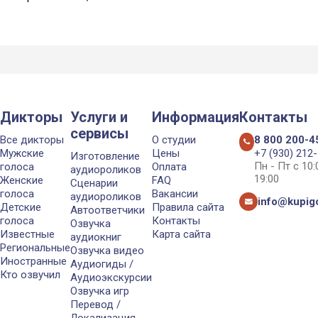
Дикторы
Услуги и
Информация
Контакты
сервисы
Все дикторы
О студии
8 800 200-4
Мужские
Цены
+7 (930) 212
Изготовление
Пн - Пт с 10
голоса
Оплата
аудиороликов
19:00
Женские
FAQ
Сценарии
голоса
Вакансии
аудиороликов
info@kupigo
Детские
Правила сайта
Автоответчики
голоса
Контакты
Озвучка
Известные
Карта сайта
аудиокниг
Региональные
Озвучка видео
Иностранные
Аудиогиды /
Кто озвучил
Аудиоэкскурсии
Озвучка игр
Перевод /
Локализация