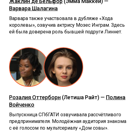
Жаклин де Бельфор
(Эмма Маккей) —
Варвара Шалагина
Варвара также участвовала в дубляже «Хода
королевы», озвучив актрису Мозес Инграм. Здесь
ей была доверена роль бывшей подруги Линнет.
Розалия Оттерборн
(Летиша Райт) —
Полина
Войченко
Выпускница СПбГАТИ озвучивала рассчётливого
предпринимателя. Молодёжная аудитория знакома
с её голосом по мультсериалу «‎Дом совы».