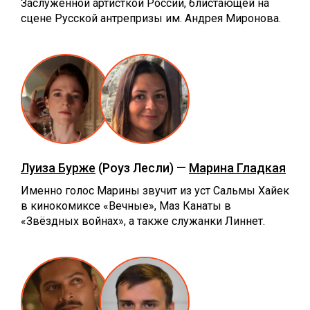
Заслуженной артисткой России, блистающей на
сцене Русской антрепризы им. Андрея Миронова.
Луиза Бурже
(Роуз Лесли) —
Марина Гладкая
Именно голос Марины звучит из уст Сальмы Хайек
в кинокомиксе ‎«‎Вечные», Маз Канаты в
‎«‎Звёздных войнах», а также служанки Линнет.