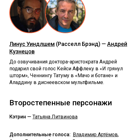
Линус Уиндлшем
(Расселл Брэнд) —
Андрей
Кузнецов
До озвучивания доктора-аристократа Андрей
подарил свой голос Кейси Аффлеку в «‎И грянул
шторм», Ченнингу Татуму в «‎Мачо и ботане» и
Аладдину в диснеевском мультфильме.
Второстепенные персонажи
Кэтрин —
Татьяна Литвинова
Дополнительные голоса:
Владимир Артёмов
,