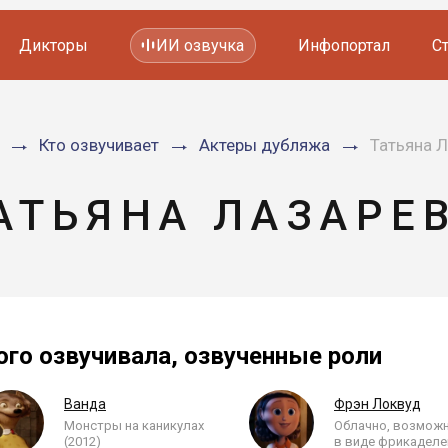
Дикторы
ИИ озвучка
Инфопортал
С
Фильмов и сериалов
Кто озвучивает
Актеры дубляжа
Татьяна 
Мультфильмов
YouTube каналов
Видеорекламы
АТЬЯНА ЛАЗАРЕ
ого озвучивала, озвученные роли
Ванда
Фрэн Локвуд
Монстры на каникулах
Облачно, возмож
(2012)
в виде фрикаделек