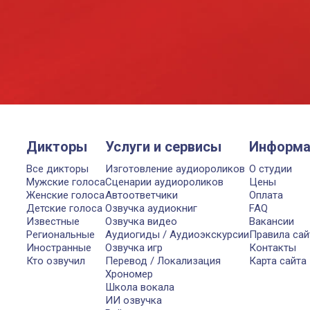
Дикторы
Услуги и сервисы
Информа
Все дикторы
Изготовление аудиороликов
О студии
Мужские голоса
Сценарии аудиороликов
Цены
Женские голоса
Автоответчики
Оплата
Детские голоса
Озвучка аудиокниг
FAQ
Известные
Озвучка видео
Вакансии
Региональные
Аудиогиды / Аудиоэкскурсии
Правила сай
Иностранные
Озвучка игр
Контакты
Кто озвучил
Перевод / Локализация
Карта сайта
Хрономер
Школа вокала
ИИ озвучка