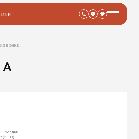
татьи
Лазарева
ВА
ны осадки
 (2009)