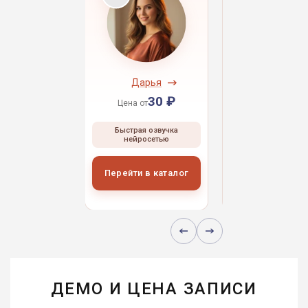
ндрей
Дарья
Даниил
30 ₽
30 ₽
30 
 от
Цена от
Цена от
ая озвучка
Быстрая озвучка
Быстрая озвуч
росетью
нейросетью
нейросетью
и в каталог
Перейти в каталог
Перейти в кат
ДЕМО И ЦЕНА ЗАПИСИ