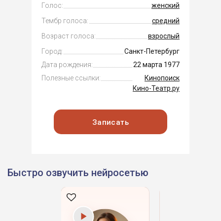
Голос:
женский
Тембр голоса:
средний
Возраст голоса:
взрослый
Город:
Санкт-Петербург
Дата рождения:
22 марта 1977
Полезные ссылки:
Кинопоиск
Кино-Театр.ру
Записать
Быстро озвучить нейросетью