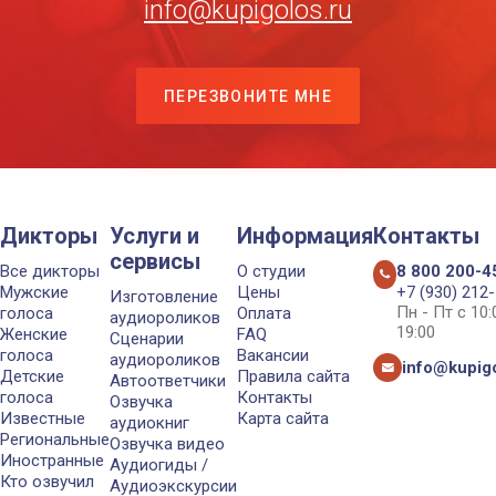
info@kupigolos.ru
ПЕРЕЗВОНИТЕ МНЕ
Дикторы
Услуги и
Информация
Контакты
сервисы
Все дикторы
О студии
8 800 200-4
Мужские
Цены
+7 (930) 212
Изготовление
Пн - Пт с 10
голоса
Оплата
аудиороликов
19:00
Женские
FAQ
Сценарии
голоса
Вакансии
аудиороликов
info@kupigo
Детские
Правила сайта
Автоответчики
голоса
Контакты
Озвучка
Известные
Карта сайта
аудиокниг
Региональные
Озвучка видео
Иностранные
Аудиогиды /
Кто озвучил
Аудиоэкскурсии