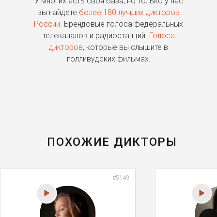
ь
У многих есть своя база, но только у нас
П
го
вы найдете
более 180 лучших дикторов
России.
Брендовые голоса федеральных
о
телеканалов и радиостанций.
Голоса
дикторов
, которые вы слышите в
п
голливудских фильмах.
ПОХОЖИЕ ДИКТОРЫ
#5149