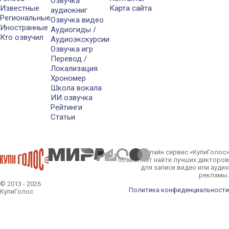
Озвучка
Известные
Карта сайта
аудиокниг
Региональные
Озвучка видео
Иностранные
Аудиогиды /
Кто озвучил
Аудиоэкскурсии
Озвучка игр
Перевод /
Локализация
Хрономер
Школа вокала
ИИ озвучка
Рейтинги
Статьи
Онлайн сервис «КупиГолос»
позволяет найти лучших дикторов
для записи видео или аудио
рекламы.
© 2013 - 2026
Политика конфиденциальности
КупиГолос