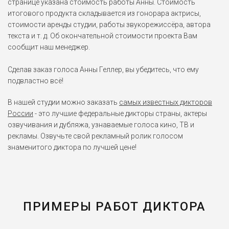
странице указана стоимость работы Анны. Стоимость
итогового продукта складывается из гонорара актрисы,
Сибилла
стоимости аренды студии, работы звукорежиссёра, автора
Царство небесное (2005)
текста и т. д. Об окончательной стоимости проекта Вам
сообщит наш менеджер.
Лола
Сделав заказ голоса Анны Геллер, вы убедитесь, что ему
Подводная братва (2004)
подвластно всё!
В нашей студии можно заказать
самых известных дикторов
Анжелика
России
- это лучшие федеральные дикторы страны, актеры
Свидание со звездой (2004)
озвучивания и дубляжа, узнаваемые голоса кино, ТВ и
рекламы. Озвучьте свой рекламный ролик голосом
Грейс Росситер
знаменитого диктора по лучшей цене!
Блондинка в законе 2 (2003)
Анамария
Пираты Карибского моря:
Проклятие Чёрной
ПРИМЕРЫ РАБОТ ДИКТОРА
жемчужины (2003)
Слим Хиллер