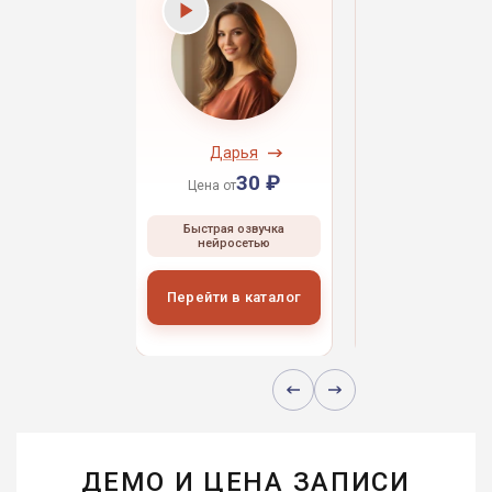
ндрей
Дарья
Даниил
30 ₽
30 ₽
30 
 от
Цена от
Цена от
ая озвучка
Быстрая озвучка
Быстрая озвуч
росетью
нейросетью
нейросетью
и в каталог
Перейти в каталог
Перейти в кат
ДЕМО И ЦЕНА ЗАПИСИ