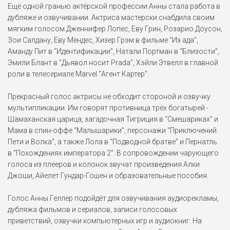
Моник Васкес
Ещё одной гранью актёрской профессии Анны стала работа в
План игры (2007)
дубляже и озвучивании. Актриса мастерски снабдила своим
мягким голосом Дженнифер Лопес, Еву Грин, Розарио Доусон,
Зои Салдану, Еву Мендес, Хизер Грэм в фильме “Из ада”,
Эмили Чарлтон
Аманду Пит в “Идентификации”, Натали Портман в “Близости”,
Дьявол носит Prada (2006)
Эмили Блант в “Дьявол носит Prada”, Хэйли Этвелл в главной
роли в телесериале Marvel “Агент Картер”.
Кэти
Прекрасный голос актрисы не обходит стороной и озвучку
Белый плен (2006)
мультипликации. Им говорят противница трёх богатырей -
Шамаханская царица, загадочная Тигриция в “Смешариках” и
Лола
Мама в спин-оффе “Малышарики”, персонажи “Приключений
Перевозчик 2 (2005)
Пети и Волка”, а также Лола в “Подводной братве” и Пернатль
в “Похождениях императора 2”. В сопровождении чарующего
голоса из плееров и колонок звучат произведения Алки
Джейн Харпер
Джоши, Айелет Гундар-Гошен и образовательные пособия.
Аферисты Дик и Джейн
(2005)
Голос Анны Геллер подойдёт для озвучивания аудиорекламы,
Сара Милас
дубляжа фильмов и сериалов, записи голосовых
Правила съёма: Метод
приветствий, озвучки компьютерных игр и аудиокниг. На
Хитча (2005)