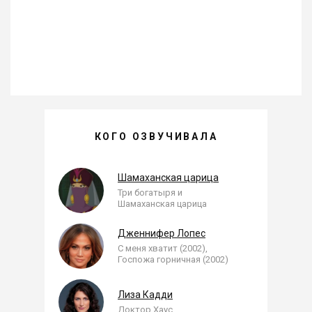
КОГО ОЗВУЧИВАЛА
АННА ГЕЛЛЕР —
, ОЗВУЧЕННЫЕ РОЛИ
Шамаханская царица
Три богатыря и
Шамаханская царица
Дженнифер Лопес
С меня хватит (2002),
Госпожа горничная (2002)
Лиза Кадди
Доктор Хаус