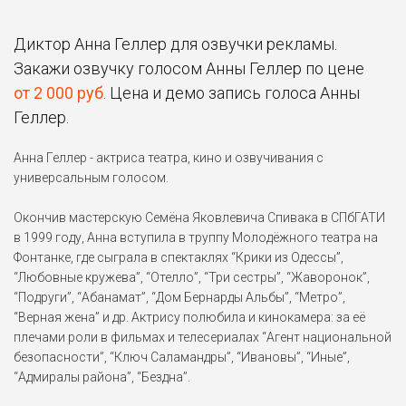
Перегрин (2016)
Диктор Анна Геллер для озвучки рекламы.
Према Мутисо
Закажи озвучку голосом Анны Геллер по цене
Защитник (2015)
от 2 000 руб
. Цена и демо запись голоса Анны
Геллер.
Северин
Координаты «Скайфолл»
(2012)
Анна Геллер - актриса театра, кино и озвучивания с
универсальным голосом.
Шамаханская царица
Три богатыря и
Окончив мастерскую Семёна Яковлевича Спивака в СПбГАТИ
шамаханская царица (2010)
в 1999 году, Анна вступила в труппу Молодёжного театра на
Фонтанке, где сыграла в спектаклях “Крики из Одессы”,
Эмили Поза
“Любовные кружева”, “Отелло”, “Три сестры”, “Жаворонок”,
Семь жизней (2008)
“Подруги”, “Абанамат”, “Дом Бернарды Альбы”, “Метро”,
“Верная жена” и др. Актрису полюбила и кинокамера: за её
Энн Макморроу
плечами роли в фильмах и телесериалах “Агент национальной
Мой домашний динозавр
безопасности”, “Ключ Саламандры”, “Ивановы”, “Иные”,
(2007)
“Адмиралы района”, “Бездна”.