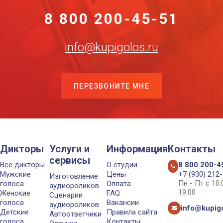
8 800 200-45-51
info@kupigolos.ru
ПЕРЕЗВОНИТЕ МНЕ
Дикторы
Услуги и
Информация
Контакты
сервисы
Все дикторы
О студии
8 800 200-4
Мужские
Цены
+7 (930) 212
Изготовление
Пн - Пт с 10
голоса
Оплата
аудиороликов
19:00
Женские
FAQ
Сценарии
голоса
Вакансии
аудиороликов
info@kupigo
Детские
Правила сайта
Автоответчики
голоса
Контакты