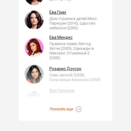
Ева Грин
Дом странных детей Мисс
Перегрин (2016), Царство
небесное (2005)
Ева Мендес
Правила съема: Метод
Хитча (2005), Однажды в
Мексике: Отчаянный 2
(2003)
Розарио Доусон
Семь жизней (2008),
Сокровище Амазонки (2003)
Зои Салдана
Угадай, кто? (2005), Пираты
Карибского моря:
Проклятие Черной
Показать еще
жемчужины (2003)
Альма Перегрин
Дом странных детей Мисс