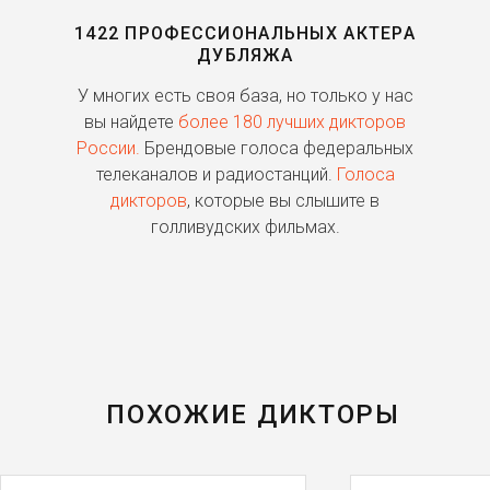
1422 ПРОФЕССИОНАЛЬНЫХ АКТЕРА
ДУБЛЯЖА
ь
У многих есть своя база, но только у нас
П
го
вы найдете
более 180 лучших дикторов
России.
Брендовые голоса федеральных
о
телеканалов и радиостанций.
Голоса
дикторов
, которые вы слышите в
п
голливудских фильмах.
ПОХОЖИЕ ДИКТОРЫ