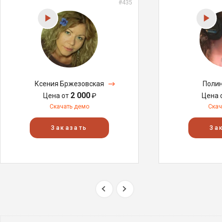
#435
Ксения Бржезовская
Поли
2 000
Цена от
₽
Цена 
Скачать демо
Скач
Заказать
За